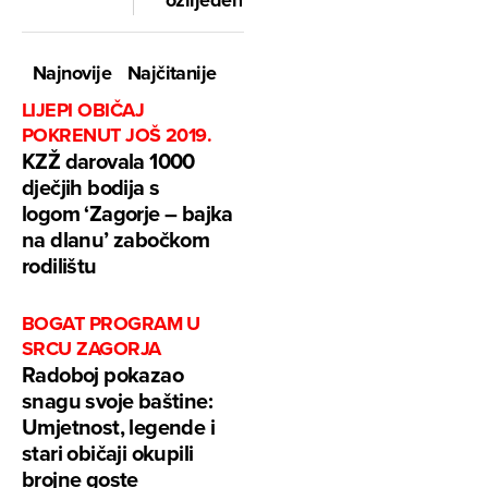
Najnovije
Najčitanije
LIJEPI OBIČAJ
POKRENUT JOŠ 2019.
KZŽ darovala 1000
dječjih bodija s
logom ‘Zagorje – bajka
na dlanu’ zabočkom
rodilištu
BOGAT PROGRAM U
SRCU ZAGORJA
Radoboj pokazao
snagu svoje baštine:
Umjetnost, legende i
stari običaji okupili
brojne goste