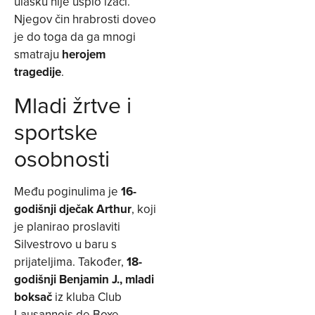
ulasku nije uspio izaći.
Njegov čin hrabrosti doveo
je do toga da ga mnogi
smatraju
herojem
tragedije
.
Mladi žrtve i
sportske
osobnosti
Među poginulima je
16-
godišnji dječak Arthur
, koji
je planirao proslaviti
Silvestrovo u baru s
prijateljima. Također,
18-
godišnji Benjamin J., mladi
boksač
iz kluba Club
Lausannois de Boxe,