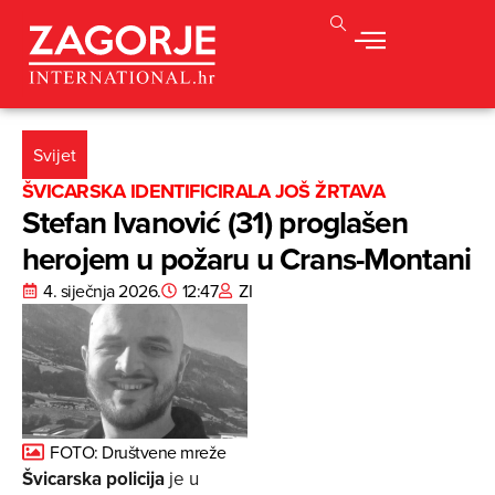
Svijet
ŠVICARSKA IDENTIFICIRALA JOŠ ŽRTAVA
Stefan Ivanović (31) proglašen
herojem u požaru u Crans-Montani
4. siječnja 2026.
12:47
ZI
FOTO: Društvene mreže
Švicarska policija
je u