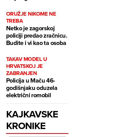
ORUŽJE NIKOME NE
TREBA
Netko je zagorskoj
policiji predao zračnicu.
Budite i vi kao ta osoba
TAKAV MODEL U
HRVATSKOJ JE
ZABRANJEN
Policija u Maču 46-
godišnjaku oduzela
električni romobil
KAJKAVSKE
KRONIKE