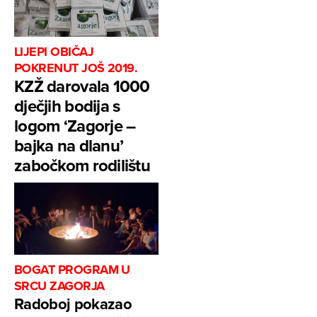
LIJEPI OBIČAJ
POKRENUT JOŠ 2019.
KZŽ darovala 1000
dječjih bodija s
logom ‘Zagorje –
bajka na dlanu’
zabočkom rodilištu
BOGAT PROGRAM U
SRCU ZAGORJA
Radoboj pokazao