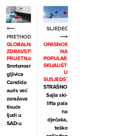
SLJEDEĆE
⟵
⟶
PRETHODNO
OPASNOST
GLOBALNA
NA
ZDRAVSTVENA
POPULARNOM
PRIJETNJA
SKIJALIŠTU
Smrtonosna
U
gljivica
SUSJEDSTVU
Candida
STRAŠNO:
auris već
Sajla ski-
zaražava
lifta pala
tisuće
na
ljudi u
dječaka,
SAD-u
teško
ozlijeđen