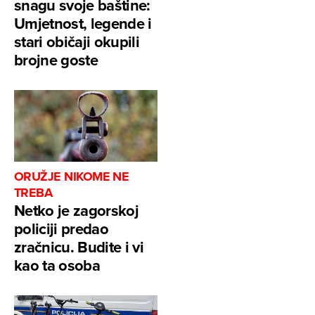
snagu svoje baštine:
Umjetnost, legende i
stari običaji okupili
brojne goste
ORUŽJE NIKOME NE
TREBA
Netko je zagorskoj
policiji predao
zračnicu. Budite i vi
kao ta osoba