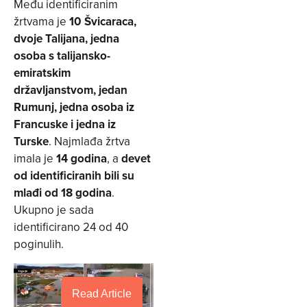
Među identificiranim
žrtvama je
10 Švicaraca,
dvoje Talijana, jedna
osoba s talijansko-
emiratskim
državljanstvom, jedan
Rumunj, jedna osoba iz
Francuske i jedna iz
Turske
. Najmlađa žrtva
imala je
14 godina
, a
devet
od identificiranih bili su
mlađi od 18 godina
.
Ukupno je sada
identificirano 24 od 40
poginulih.
Read Article