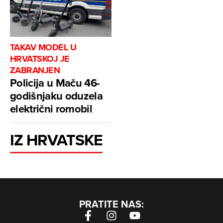
TAKAV MODEL U
HRVATSKOJ JE
ZABRANJEN
Policija u Maču 46-
godišnjaku oduzela
električni romobil
IZ HRVATSKE
PRATITE NAS: