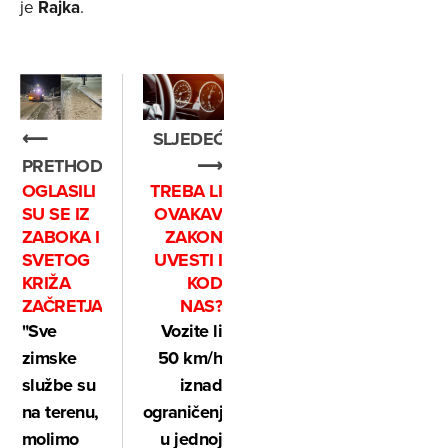
je
Rajka
.
SLJEDEĆE
⟵
⟶
PRETHODNO
TREBA LI
OGLASILI
OVAKAV
SU SE IZ
ZAKON
ZABOKA I
UVESTI I
SVETOG
KOD
KRIŽA
NAS?
ZAČRETJA
Vozite li
"Sve
50 km/h
zimske
iznad
službe su
ograničenja
na terenu,
u jednoj
molimo