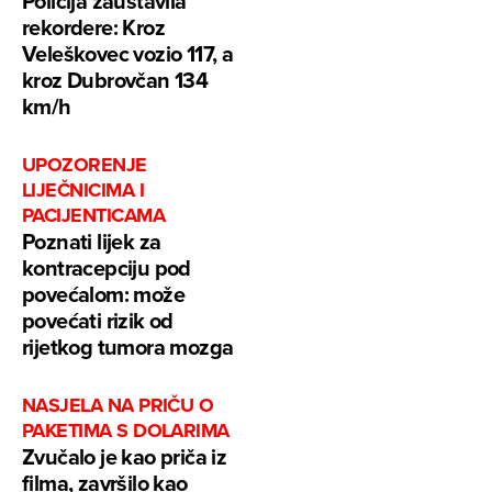
Policija zaustavila
rekordere: Kroz
Veleškovec vozio 117, a
kroz Dubrovčan 134
km/h
UPOZORENJE
LIJEČNICIMA I
PACIJENTICAMA
Poznati lijek za
kontracepciju pod
povećalom: može
povećati rizik od
rijetkog tumora mozga
NASJELA NA PRIČU O
PAKETIMA S DOLARIMA
Zvučalo je kao priča iz
filma, završilo kao