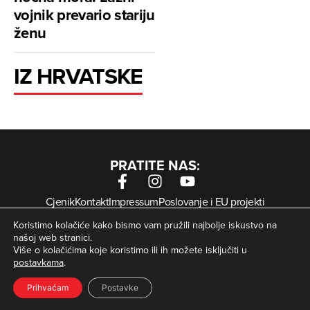
vojnik prevario stariju
ženu
IZ HRVATSKE
PRATITE NAS:
Cjenik
Kontakt
Impressum
Poslovanje i EU projekti
Arhiva digitalnih novina
Uvjeti korištenja
Zaštita privatnosti
Koristimo kolačiće kako bismo vam pružili najbolje iskustvo na
Kolačići
našoj web stranici.
Više o kolačićima koje koristimo ili ih možete isključiti u
postavkama
.
© Zagorje International – Sva prava pridržana | Developed
krMedia
by
Prihvaćam
Postavke