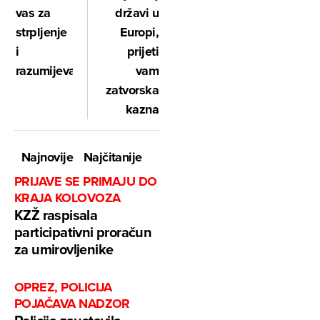
državi u
vas za
Europi,
strpljenje
prijeti
i
vam
razumijevanje"
zatvorska
kazna
Najnovije
Najčitanije
PRIJAVE SE PRIMAJU DO
KRAJA KOLOVOZA
KZŽ raspisala
participativni proračun
za umirovljenike
OPREZ, POLICIJA
POJAČAVA NADZOR