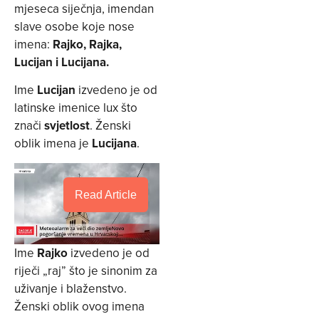
mjeseca siječnja, imendan
slave osobe koje nose
imena:
Rajko, Rajka,
Lucijan i Lucijana.
Ime
Lucijan
izvedeno je od
latinske imenice lux što
znači
svjetlost
. Ženski
oblik imena je
Lucijana
.
Read Article
Ime
Rajko
izvedeno je od
riječi „raj” što je sinonim za
uživanje i blaženstvo.
Ženski oblik ovog imena