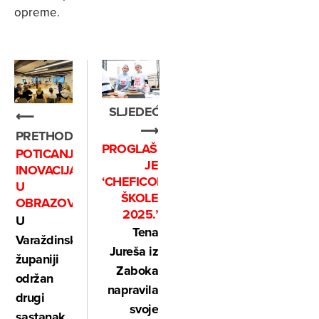
opreme.
SLJEDEĆE
⟵
⟶
PRETHODNO
PROGLAŠENA
POTICANJE
JE
INOVACIJA
‘CHEFICOM
U
ŠKOLE
OBRAZOVANJU
2025.’
U
Tena
Varaždinskoj
Jureša iz
županiji
Zaboka
održan
napravila
drugi
svoje
sastanak