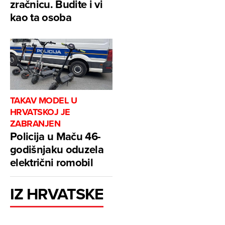
zračnicu. Budite i vi
kao ta osoba
TAKAV MODEL U
HRVATSKOJ JE
ZABRANJEN
Policija u Maču 46-
godišnjaku oduzela
električni romobil
IZ HRVATSKE