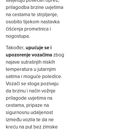
savjetuju povećan oprez,
prilagodba brzine uvjetima
na cestama te strpljenje,
osobito tijekom nastavka
čišćenja prometnica i
nogostupa.
Također,
upućuje se i
upozorenje vozačima
zbog
najave sutrašnjih niskih
temperatura u jutarnjim
satima i moguće poledice.
Vozači se stoga pozivaju
da brzinu i način vožnje
prilagode uvjetima na
cestama, pripaze na
sigurnosnu udaljenost
između vozila te da ne
kreću na put bez zimske