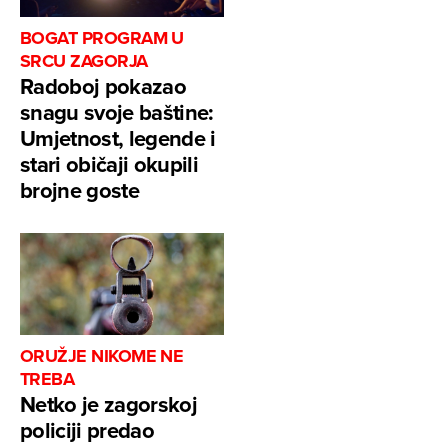
BOGAT PROGRAM U
SRCU ZAGORJA
Radoboj pokazao
snagu svoje baštine:
Umjetnost, legende i
stari običaji okupili
brojne goste
ORUŽJE NIKOME NE
TREBA
Netko je zagorskoj
policiji predao