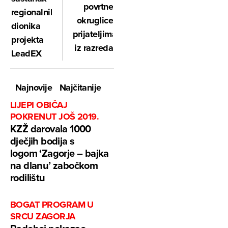
povrtne
regionalnih
okruglice
dionika
prijateljima
projekta
iz razreda
LeadEX
Najnovije
Najčitanije
LIJEPI OBIČAJ
POKRENUT JOŠ 2019.
KZŽ darovala 1000
dječjih bodija s
logom ‘Zagorje – bajka
na dlanu’ zabočkom
rodilištu
BOGAT PROGRAM U
SRCU ZAGORJA