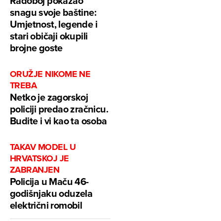
Radoboj pokazao
snagu svoje baštine:
Umjetnost, legende i
stari običaji okupili
brojne goste
ORUŽJE NIKOME NE
TREBA
Netko je zagorskoj
policiji predao zračnicu.
Budite i vi kao ta osoba
TAKAV MODEL U
HRVATSKOJ JE
ZABRANJEN
Policija u Maču 46-
godišnjaku oduzela
električni romobil