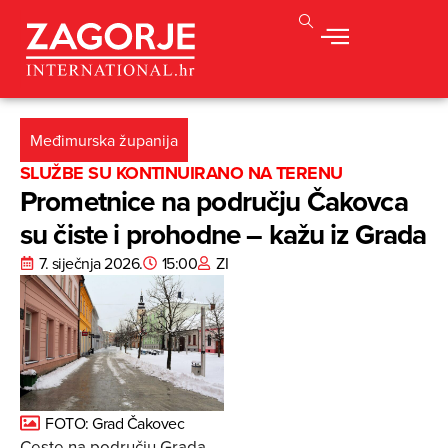
Međimurska županija
SLUŽBE SU KONTINUIRANO NA TERENU
Prometnice na području Čakovca
su čiste i prohodne – kažu iz Grada
7. siječnja 2026.
15:00
ZI
FOTO: Grad Čakovec
Ceste na području Grada