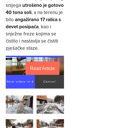
snijega
utrošeno je gotovo
40 tona soli
, a na terenu je
bilo
angažirano 17 ralica s
devet posipača
, kao i
snježne freze kojima se
čistilo i nastavlja se čistiti
pješačke staze.
Read Article
Next video in 4
Cancel