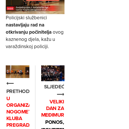
Policijski službenici
nastavljaju rad na
otkrivanju počinitelja
ovog
kaznenog djela, kažu u
varaždinskoj policiji.
⟵
SLJEDEĆE
PRETHODNO
⟶
U
VELIKI
ORGANIZACIJI
DAN ZA
NOGOMETNOG
MEĐIMURCE
KLUBA
PONOS,
PREGRADA