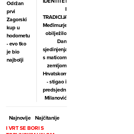
IDENTITET
Održan
I
prvi
TRADICIJA:
Zagorski
Međimurje
kup u
obilježilo
hodometu
Dan
- evo tko
sjedinjenja
je bio
s maticom
najbolji
zemljom
Hrvatskom
- stigao i
predsjednik
Milanović
Najnovije
Najčitanije
I VRT SE BORI S