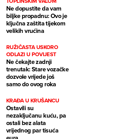
TOPLINSKIM VALOM
Ne dopustite da vam
biljke propadnu: Ovo je
ključna zaštita tijekom
velikih vrućina
RUŽIČASTA USKORO
ODLAZI U POVIJEST
Ne čekajte zadnji
trenutak: Stare vozačke
dozvole vrijede još
samo do ovog roka
KRAĐA U KRUŠANCU
Ostavili su
nezaključanu kuću, pa
ostali bez alata
vrijednog par tisuća
eura