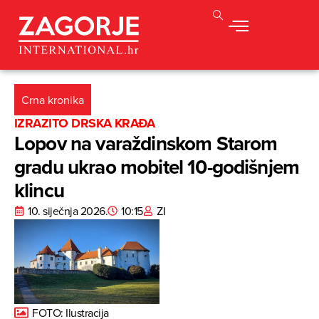
Crna kronika
IZRAZITO DRSKA KRAĐA
Lopov na varaždinskom Starom
gradu ukrao mobitel 10-godišnjem
klincu
10. siječnja 2026.
10:15
ZI
FOTO: Ilustracija