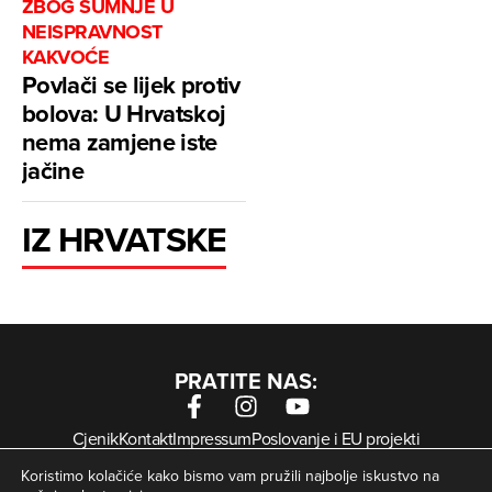
ZBOG SUMNJE U
NEISPRAVNOST
KAKVOĆE
Povlači se lijek protiv
bolova: U Hrvatskoj
nema zamjene iste
jačine
IZ HRVATSKE
PRATITE NAS:
Cjenik
Kontakt
Impressum
Poslovanje i EU projekti
Arhiva digitalnih novina
Uvjeti korištenja
Zaštita privatnosti
Koristimo kolačiće kako bismo vam pružili najbolje iskustvo na
Kolačići