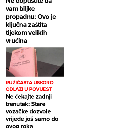
Ne dopustite da
vam biljke
propadnu: Ovo je
ključna zaštita
tijekom velikih
vrućina
RUŽIČASTA USKORO
ODLAZI U POVIJEST
Ne čekajte zadnji
trenutak: Stare
vozačke dozvole
vrijede još samo do
ovog roka