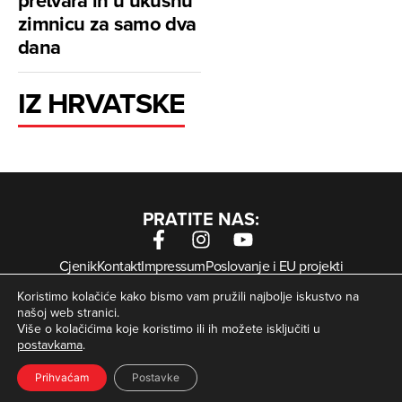
pretvara ih u ukusnu
zimnicu za samo dva
dana
IZ HRVATSKE
PRATITE NAS:
Cjenik
Kontakt
Impressum
Poslovanje i EU projekti
Arhiva digitalnih novina
Uvjeti korištenja
Zaštita privatnosti
Koristimo kolačiće kako bismo vam pružili najbolje iskustvo na
Kolačići
našoj web stranici.
Više o kolačićima koje koristimo ili ih možete isključiti u
postavkama
.
© Zagorje International – Sva prava pridržana | Developed
krMedia
by
Prihvaćam
Postavke