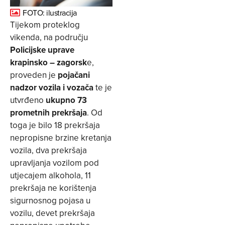
FOTO: ilustracija
Tijekom proteklog
vikenda, na području
Policijske uprave
krapinsko – zagorsk
e,
proveden je
pojačani
nadzor vozila i vozača
te je
utvrđeno
ukupno 73
prometnih prekršaja
. Od
toga je bilo 18 prekršaja
nepropisne brzine kretanja
vozila, dva prekršaja
upravljanja vozilom pod
utjecajem alkohola, 11
prekršaja ne korištenja
sigurnosnog pojasa u
vozilu, devet prekršaja