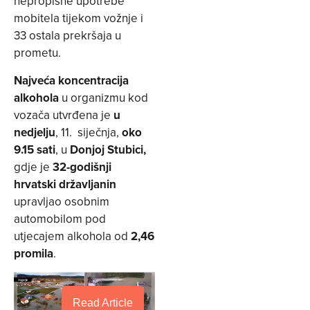
nepropisne upotrebe
mobitela tijekom vožnje i
33 ostala prekršaja u
prometu.
Najveća koncentracija
alkohola
u organizmu kod
vozača utvrđena je
u
nedjelju
, 11. siječnja,
oko
9.15 sati
, u
Donjoj Stubici,
gdje je
32-godišnji
hrvatski državljanin
upravljao osobnim
automobilom pod
utjecajem alkohola od
2,46
promila
.
Read Article