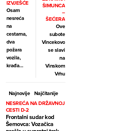
IZVJEŠĆE
ŠIMUNCA
Osam
–
nesreća
ŠEĆERA
na
Ove
cestama,
subote
dva
Vincekovo
požara
se slavi
vozila,
na
krađa…
Vinskom
Vrhu
Najnovije
Najčitanije
NESREĆA NA DRŽAVNOJ
CESTI D-2
Frontalni sudar kod
Šemovca: Vozačica
prešla u suprotni trak,