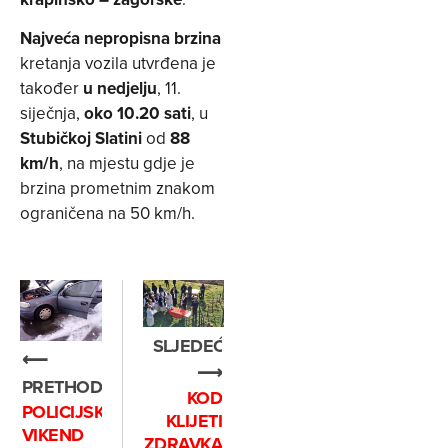
Najveća nepropisna brzina
kretanja vozila utvrđena je
također
u nedjelju
, 11.
siječnja,
oko 10.20 sati
, u
Stubičkoj Slatini
od
88
km/h
, na mjestu gdje je
brzina prometnim znakom
ograničena na 50 km/h.
SLJEDEĆE
⟵
⟶
PRETHODNO
KOD
POLICIJSKO
KLIJETI
VIKEND
ZDRAVKA