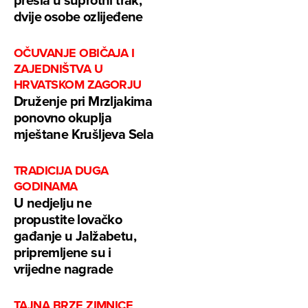
dvije osobe ozlijeđene
OČUVANJE OBIČAJA I
ZAJEDNIŠTVA U
HRVATSKOM ZAGORJU
Druženje pri Mrzljakima
ponovno okuplja
mještane Krušljeva Sela
TRADICIJA DUGA
GODINAMA
U nedjelju ne
propustite lovačko
gađanje u Jalžabetu,
pripremljene su i
vrijedne nagrade
TAJNA BRZE ZIMNICE