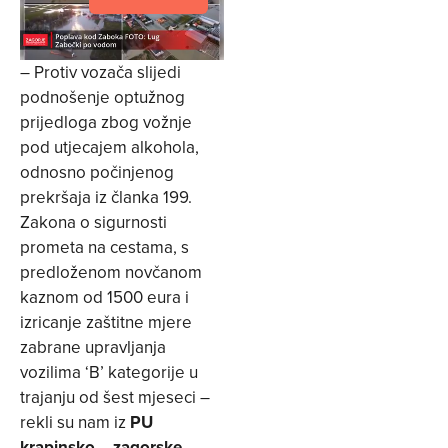
– Protiv vozača slijedi
podnošenje optužnog
prijedloga zbog vožnje
pod utjecajem alkohola,
odnosno počinjenog
prekršaja iz članka 199.
Zakona o sigurnosti
prometa na cestama, s
predloženom novčanom
kaznom od 1500 eura i
izricanje zaštitne mjere
zabrane upravljanja
vozilima ‘B’ kategorije u
trajanju od šest mjeseci –
rekli su nam iz
PU
krapinsko – zagorske
.