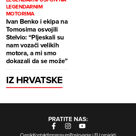
LEGENDARNIM
MOTORIMA
Ivan Benko i ekipa na
Tomosima osvojili
Stelvio: “Pljeskali su
nam vozači velikih
motora, a mi smo
dokazali da se može”
IZ HRVATSKE
PRATITE NAS:
Cjenik
Kontakt
Impressum
Poslovanje i EU projekti