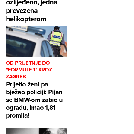
ozlijeđeno, jedna
prevezena
helikopterom
OD PRIJETNJE DO
"FORMULE 1" KROZ
ZAGREB
Prijetio ženi pa
bježao policiji: Pijan
se BMW-om zabio u
ogradu, imao 1,81
promila!