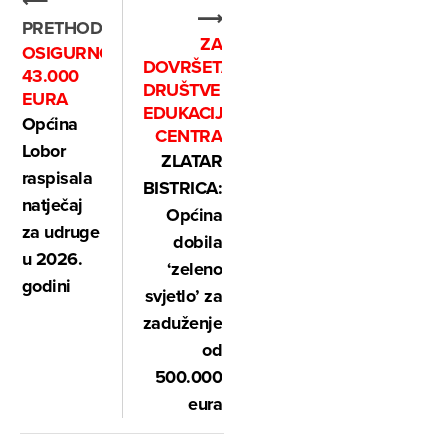
⟵
⟶
PRETHODNO
ZA
OSIGURNO
DOVRŠETAK
43.000
DRUŠTVENO-
EURA
EDUKACIJSKOG
Općina
CENTRA
Lobor
ZLATAR
raspisala
BISTRICA:
natječaj
Općina
za udruge
dobila
u 2026.
‘zeleno
godini
svjetlo’ za
zaduženje
od
500.000
eura