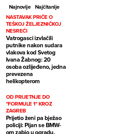
Najnovije
Najčitanije
NASTAVAK PRIČE O
TEŠKOJ ŽELJEZNIČKOJ
NESREĆI
Vatrogasci izvlačili
putnike nakon sudara
vlakova kod Svetog
Ivana Žabnog: 20
osoba ozlijeđeno, jedna
prevezena
helikopterom
OD PRIJETNJE DO
"FORMULE 1" KROZ
ZAGREB
Prijetio ženi pa bježao
policiji: Pijan se BMW-
om zabio u ogradu,