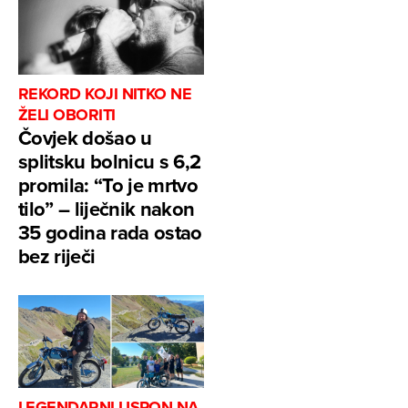
REKORD KOJI NITKO NE
ŽELI OBORITI
Čovjek došao u
splitsku bolnicu s 6,2
promila: “To je mrtvo
tilo” – liječnik nakon
35 godina rada ostao
bez riječi
LEGENDARNI USPON NA