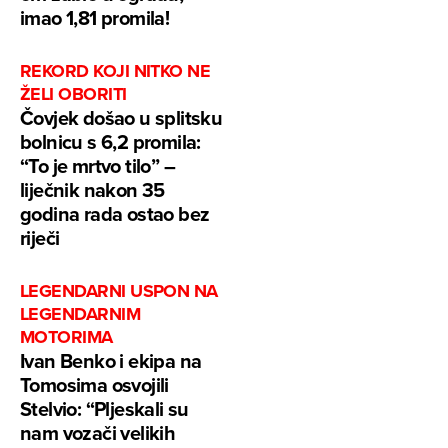
imao 1,81 promila!
REKORD KOJI NITKO NE
ŽELI OBORITI
Čovjek došao u splitsku
bolnicu s 6,2 promila:
“To je mrtvo tilo” –
liječnik nakon 35
godina rada ostao bez
riječi
LEGENDARNI USPON NA
LEGENDARNIM
MOTORIMA
Ivan Benko i ekipa na
Tomosima osvojili
Stelvio: “Pljeskali su
nam vozači velikih