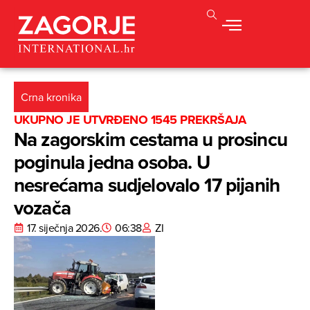
Crna kronika
UKUPNO JE UTVRĐENO 1545 PREKRŠAJA
Na zagorskim cestama u prosincu
poginula jedna osoba. U
nesrećama sudjelovalo 17 pijanih
vozača
17. siječnja 2026.
06:38
ZI