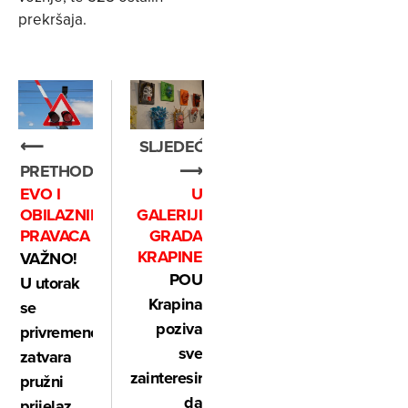
prekršaja.
⟵
SLJEDEĆE
PRETHODNO
⟶
EVO I
U
OBILAZNIH
GALERIJI
PRAVACA
GRADA
KRAPINE
VAŽNO!
POU
U utorak
Krapina
se
poziva
privremeno
sve
zatvara
zainteresirane
pružni
da
prijelaz