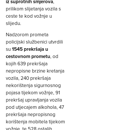
iz suprotnih smjerova
,
prilikom slijetanja vozila s
ceste te kod vožnje u
slijedu.
Nadzorom prometa
policijski službenici utvrdili
su
1545 prekršaja u
cestovnom prometu
, od
kojih 639 prekršaja
nepropisne brzine kretanja
vozila, 240 prekršaja
nekorištenja sigurnosnog
pojasa tijekom vožnje, 91
prekršaj upravljanja vozila
pod utjecajem alkohola, 47
prekršaja nepropisnog
korištenja mobitela tijekom
vožnje, te 528 ostalih