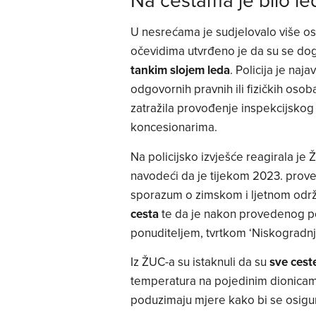
U nesrećama je sudjelovalo više oso
očevidima utvrđeno je da su se do
tankim slojem leda
. Policija je naj
odgovornih pravnih ili fizičkih osob
zatražila provođenje inspekcijsko
koncesionarima.
Na policijsko izvješće reagirala je
navodeći da je tijekom 2023. prove
sporazum o zimskom i ljetnom odr
cesta
te da je nakon provedenog po
ponuditeljem, tvrtkom ‘Niskogradn
Iz ŽUC-a su istaknuli da su
sve cest
temperatura na pojedinim dionicama
poduzimaju mjere kako bi se osigur