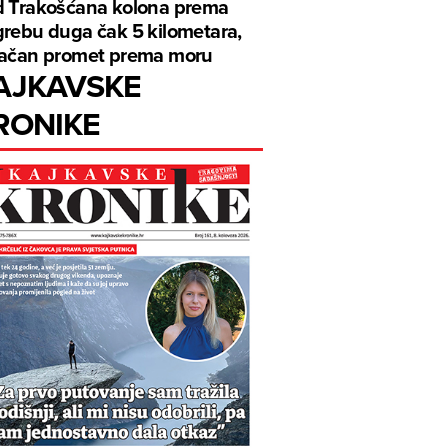
 Trakošćana kolona prema
rebu duga čak 5 kilometara,
ačan promet prema moru
AJKAVSKE
RONIKE