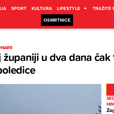
JA
SPORT
KULTURA
LIFESTYLE
TRAŽITE
OSMRTNICE
IONARE
 županiji u dva dana čak
poledice
SE
HI
Zag