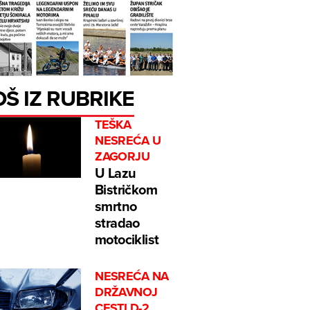
OŠ IZ RUBRIKE
TEŠKA
NESREĆA U
ZAGORJU
U Lazu
Bistričkom
smrtno
stradao
motociklist
NESREĆA NA
DRŽAVNOJ
CESTI D-2