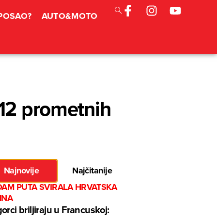
 POSAO?
AUTO&MOTO
 12 prometnih
Najnovije
Najčitanije
DAM PUTA SVIRALA HRVATSKA
MNA
orci briljiraju u Francuskoj: