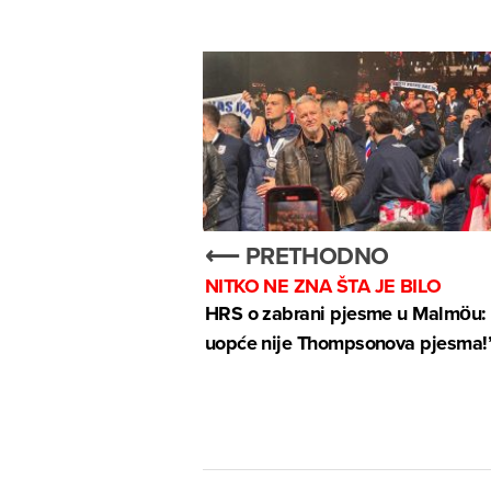
⟵ PRETHODNO
NITKO NE ZNA ŠTA JE BILO
HRS o zabrani pjesme u Malmöu: 
uopće nije Thompsonova pjesma!