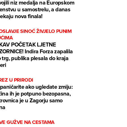
ojili niz medalja na Europskom
enstvu u samostrelu, a danas
čekaju nova finala!
SLAVJE SINOĆ ŽIVJELO PUNIM
UĆIMA
KAV POČETAK LJETNE
ORNICE! Indira Forza zapalila
 trg, publika plesala do kraja
eri
REZ U PRIRODI
paničarite ako ugledate zmiju:
ina ih je potpuno bezopasna,
trovnica je u Zagorju samo
na
VE GUŽVE NA CESTAMA