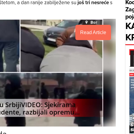
Kod
štetom, a dan ranije zabilježene su
još tri nesreće
s
Zag
poj
K
K
Read Article
da