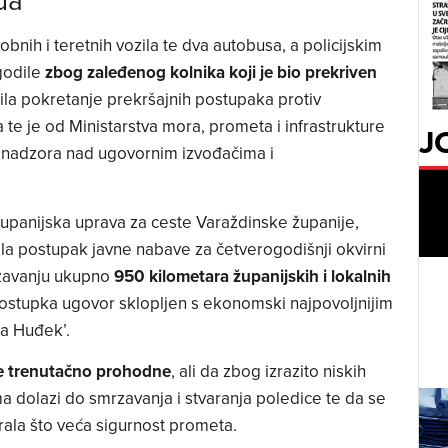
bnih i teretnih vozila te dva autobusa, a policijskim
godile
zbog zaleđenog kolnika koji je bio prekriven
avila pokretanje prekršajnih postupaka protiv
a te je od Ministarstva mora, prometa i infrastrukture
J
g nadzora nad ugovornim izvođačima i
 Županijska uprava za ceste Varaždinske županije,
la postupak javne nabave za četverogodišnji okvirni
žavanju ukupno
950 kilometara županijskih i lokalnih
stupka ugovor sklopljen s ekonomski najpovoljnijim
ja Huđek’.
e trenutačno prohodne
, ali da zbog izrazito niskih
 dolazi do smrzavanja i stvaranja poledice te da se
ala što veća sigurnost prometa.