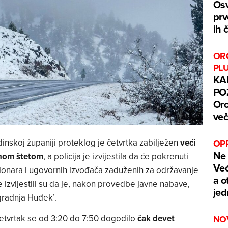
Osv
prv
ih 
ORO
PL
KA
POZ
Oro
več
nskoj županiji proteklog je četvrtka zabilježen
veći
OP
Ne 
lnom štetom
, a policija je izvijestila da će pokrenuti
Već
ionara i ugovornih izvođača zaduženih za održavanje
a o
 izvijestili su da je, nakon provedbe javne nabave,
jed
gradnja Huđek’.
etvrtak se od 3:20 do 7:50 dogodilo
čak devet
NO