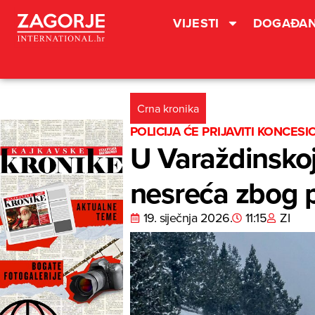
VIJESTI
DOGAĐAN
Crna kronika
POLICIJA ĆE PRIJAVITI KONCES
U Varaždinskoj
nesreća zbog 
19. siječnja 2026.
11:15
ZI