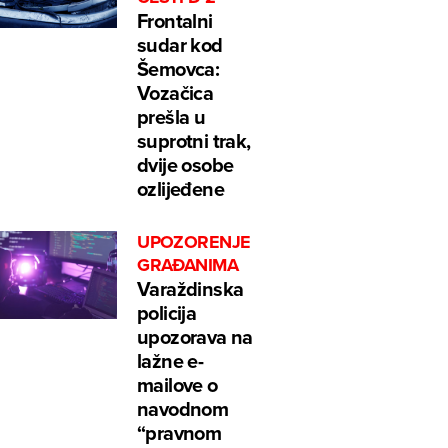
Frontalni
sudar kod
Šemovca:
Vozačica
prešla u
suprotni trak,
dvije osobe
ozlijeđene
UPOZORENJE
GRAĐANIMA
Varaždinska
policija
upozorava na
lažne e-
mailove o
navodnom
“pravnom