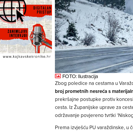
FOTO: Ilustracija
Zbog poledice na cestama u Varaždi
broj prometnih nesreća s materija
prekršajne postupke protiv konces
cesta. Iz Županijske uprave za ceste
održavanje povjereno tvrtki ‘Nisko
Prema izvješću PU varaždinske, u č