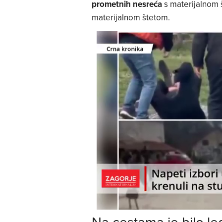
prometnih nesreća
s materijalnom 
materijalnom štetom.
Na cestama je bilo le