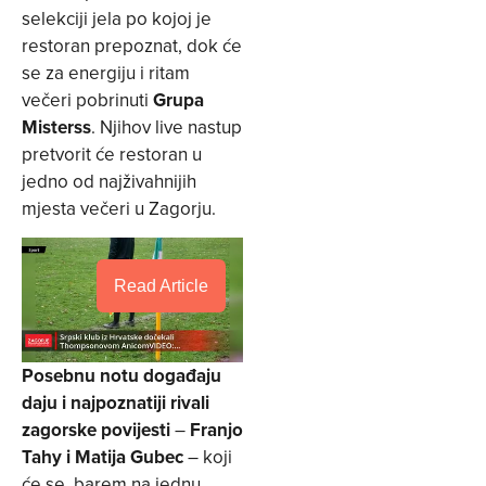
selekciji jela po kojoj je
restoran prepoznat, dok će
se za energiju i ritam
večeri pobrinuti
Grupa
Misterss
. Njihov live nastup
pretvorit će restoran u
jedno od najživahnijih
mjesta večeri u Zagorju.
Read Article
Posebnu notu događaju
daju i najpoznatiji rivali
zagorske povijesti
–
Franjo
Tahy i Matija Gubec
– koji
će se, barem na jednu