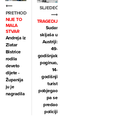
⟵
SLJEDEĆE
PRETHODNO
⟶
NIJE TO
TRAGEDIJE
MALA
Sudar
STVAR
skijaša u
Andreja iz
Austriji:
Zlatar
49-
Bistrice
godišnjak
rodila
poginuo,
deveto
14-
dijete -
godišnji
Županija
turist
ju je
pobjegao
nagradila
pa se
predao
policiji