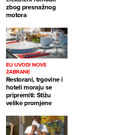
zbog presnažnog
motora
EU UVODI NOVE
ZABRANE
Restorani, trgovine i
hoteli moraju se
pripremiti: Stižu
velike promjene