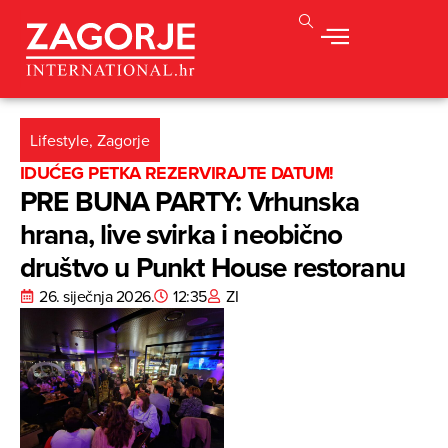
Lifestyle
,
Zagorje
IDUĆEG PETKA REZERVIRAJTE DATUM!
PRE BUNA PARTY: Vrhunska
hrana, live svirka i neobično
društvo u Punkt House restoranu
26. siječnja 2026.
12:35
ZI