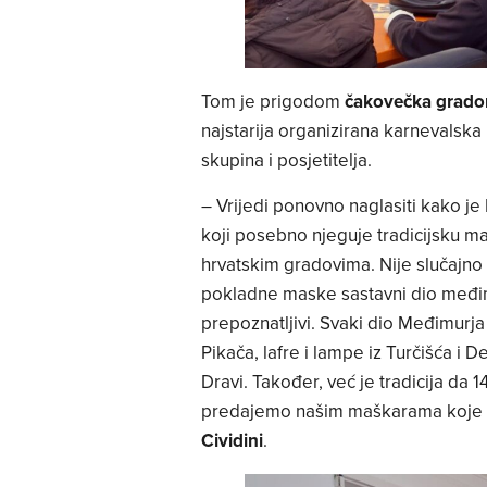
Tom je prigodom
čakovečka gradon
najstarija organizirana karnevalska 
skupina i posjetitelja.
– Vrijedi ponovno naglasiti kako je
koji posebno njeguje tradicijsku 
hrvatskim gradovima. Nije slučajno 
pokladne maske sastavni dio međim
prepoznatljivi. Svaki dio Međimurja
Pikača, lafre i lampe iz Turčišća 
Dravi. Također, već je tradicija da 
predajemo našim maškarama koje ć
Cividini
.