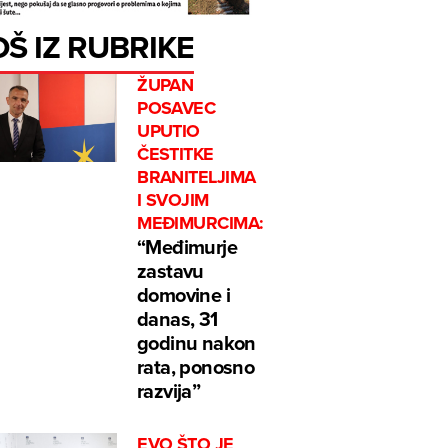
OŠ IZ RUBRIKE
ŽUPAN
POSAVEC
UPUTIO
ČESTITKE
BRANITELJIMA
I SVOJIM
MEĐIMURCIMA:
“Međimurje
zastavu
domovine i
danas, 31
godinu nakon
rata, ponosno
razvija”
EVO ŠTO JE