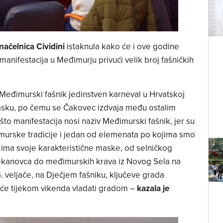
ačelnica Cividini
istaknula kako će i ove godine
manifestacija u Međimurju privući velik broj fašničkih
 Međimurski fašnik jedinstven karneval u Hrvatskoj
masku, po čemu se Čakovec izdvaja među ostalim
što manifestacija nosi naziv Međimurski fašnik, jer su
urske tradicije i jedan od elemenata po kojima smo
 ima svoje karakteristične maske, od selničkog
i Dekanovca do međimurskih krava iz Novog Sela na
14. veljače, na Dječjem fašniku, ključeve grada
e tijekom vikenda vladati gradom –
kazala je