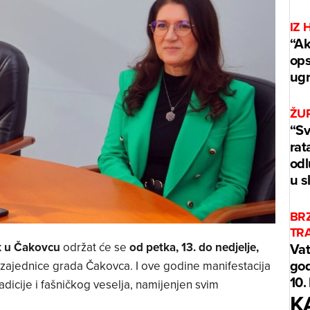
IZ 
“Ak
ops
ug
ŽUP
“Sv
rat
odl
u s
BR
TR
k u Čakovcu
održat će se
od petka, 13. do nedjelje,
Vat
god
ke zajednice grada Čakovca. I ove godine manifestacija
10.
adicije i fašničkog veselja, namijenjen svim
K