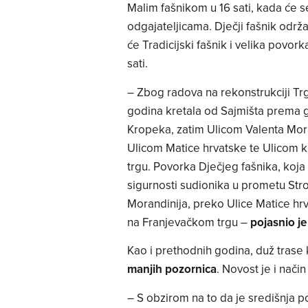
Malim fašnikom u 16 sati, kada će s
odgajateljicama. Dječji fašnik održa
će Tradicijski fašnik i velika povork
sati.
– Zbog radova na rekonstrukciji Trg
godina kretala od Sajmišta prema 
Kropeka, zatim Ulicom Valenta Mor
Ulicom Matice hrvatske te Ulicom k
trgu. Povorka Dječjeg fašnika, koja 
sigurnosti sudionika u prometu St
Morandinija, preko Ulice Matice hr
na Franjevačkom trgu –
pojasnio j
Kao i prethodnih godina, duž trase 
manjih pozornica
. Novost je i nači
– S obzirom na to da je središnja 