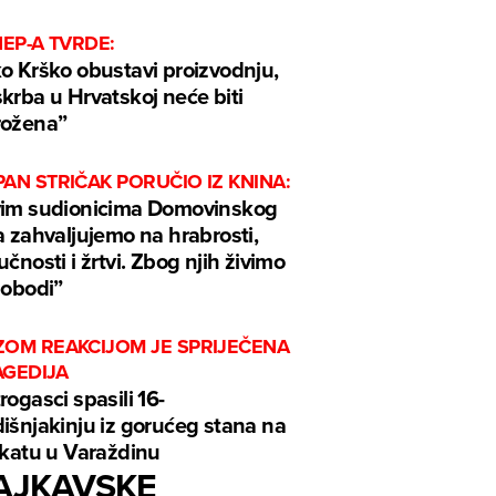
HEP-A TVRDE:
o Krško obustavi proizvodnju,
krba u Hrvatskoj neće biti
rožena”
AN STRIČAK PORUČIO IZ KNINA:
im sudionicima Domovinskog
a zahvaljujemo na hrabrosti,
učnosti i žrtvi. Zbog njih živimo
lobodi”
ZOM REAKCIJOM JE SPRIJEČENA
AGEDIJA
rogasci spasili 16-
išnjakinju iz gorućeg stana na
 katu u Varaždinu
AJKAVSKE