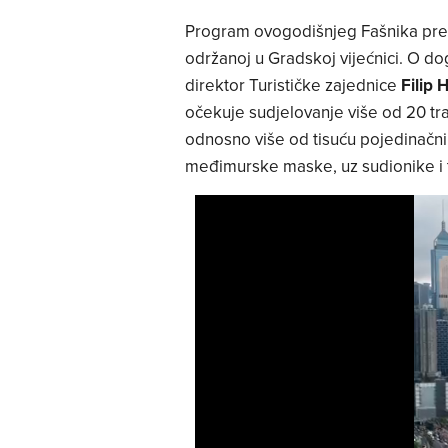
Program ovogodišnjeg Fašnika preds
održanoj u Gradskoj vijećnici. O d
direktor Turističke zajednice
Filip 
očekuje sudjelovanje više od 20 trad
odnosno više od tisuću pojedinačnih
međimurske maske, uz sudionike i tr