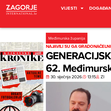
VIJESTI
DOGAĐAN
Međimurska županija
NAJAVILI SU GA GRADONAČELNIC
GENERACIJSKA
62. Međimurski
30. siječnja 2026.
13:15
ZI