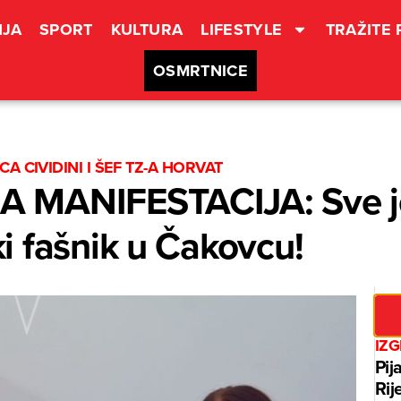
JA
SPORT
KULTURA
LIFESTYLE
TRAŽITE
OSMRTNICE
A CIVIDINI I ŠEF TZ-A HORVAT
 MANIFESTACIJA: Sve j
 fašnik u Čakovcu!
IZ
Pij
Rij