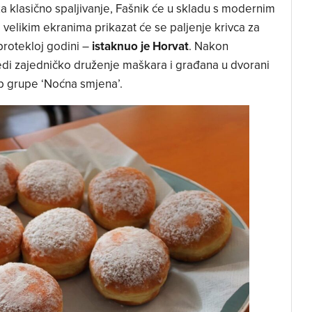
a klasično spaljivanje, Fašnik će u skladu s modernim
 velikim ekranima prikazat će se paljenje krivca za
protekloj godini –
istaknuo je Horvat
. Nakon
di zajedničko druženje maškara i građana u dvorani
up grupe ‘Noćna smjena’.