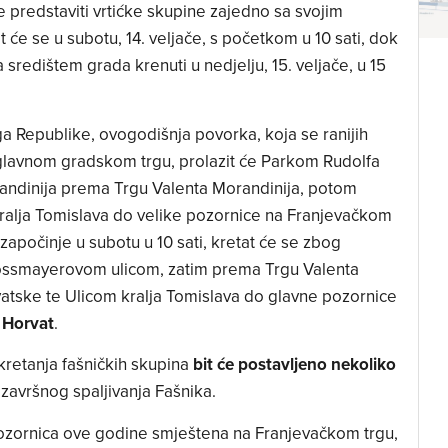
e predstaviti vrtićke skupine zajedno sa svojim
t će se u subotu, 14. veljače, s početkom u 10 sati, dok
a središtem grada krenuti u nedjelju, 15. veljače, u 15
a Republike, ovogodišnja povorka, koja se ranijih
glavnom gradskom trgu, prolazit će Parkom Rudolfa
andinija prema Trgu Valenta Morandinija, potom
ralja Tomislava do velike pozornice na Franjevačkom
započinje u subotu u 10 sati, kretat će se zbog
rossmayerovom ulicom, zatim prema Trgu Valenta
vatske te Ulicom kralja Tomislava do glavne pozornice
e Horvat
.
kretanja fašničkih skupina
bit će postavljeno nekoliko
n završnog spaljivanja Fašnika.
pozornica ove godine smještena na Franjevačkom trgu,