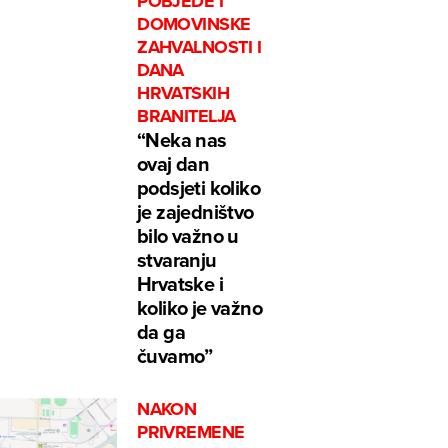
POBJEDE I
DOMOVINSKE
ZAHVALNOSTI I
DANA
HRVATSKIH
BRANITELJA
“Neka nas
ovaj dan
podsjeti koliko
je zajedništvo
bilo važno u
stvaranju
Hrvatske i
koliko je važno
da ga
čuvamo”
NAKON
PRIVREMENE