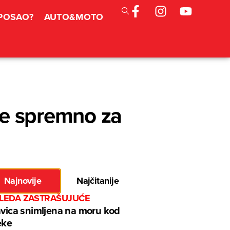
 POSAO?
AUTO&MOTO
e spremno za
Najnovije
Najčitanije
GLEDA ZASTRAŠUJUĆE
avica snimljena na moru kod
eke