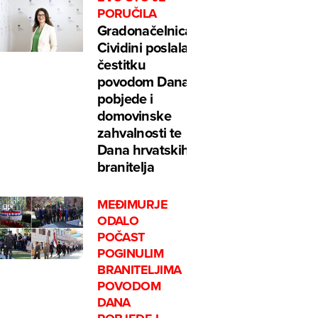
PORUČILA
Gradonačelnica
Cividini poslala
čestitku
povodom Dana
pobjede i
domovinske
zahvalnosti te
Dana hrvatskih
branitelja
MEĐIMURJE
ODALO
POČAST
POGINULIM
BRANITELJIMA
POVODOM
DANA