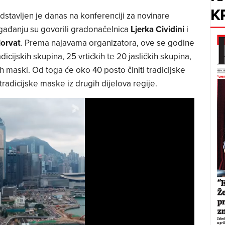
K
tavljen je danas na konferenciji za novinare
ogađanju su govorili gradonačelnica
Ljerka Cividini
i
Horvat
. Prema najavama organizatora, ove se godine
icijskih skupina, 25 vrtićkih te 20 jasličkih skupina,
 maski. Od toga će oko 40 posto činiti tradicijske
adicijske maske iz drugih dijelova regije.