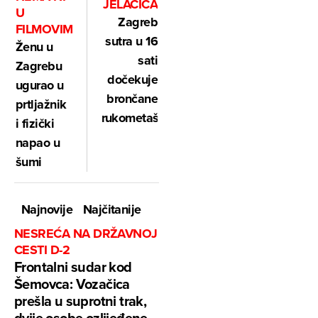
JELAČIĆA
U
Zagreb
FILMOVIMA
sutra u 16
Ženu u
sati
Zagrebu
dočekuje
ugurao u
brončane
prtljažnik
rukometaše
i fizički
napao u
šumi
Najnovije
Najčitanije
NESREĆA NA DRŽAVNOJ
CESTI D-2
Frontalni sudar kod
Šemovca: Vozačica
prešla u suprotni trak,
dvije osobe ozlijeđene