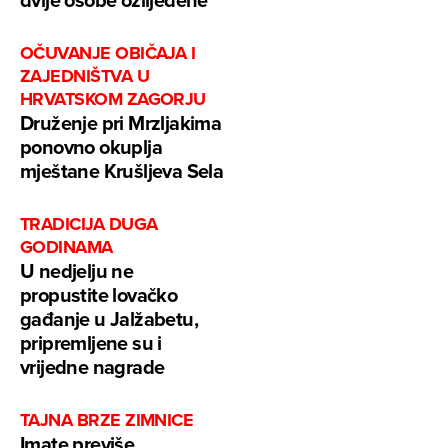
OČUVANJE OBIČAJA I
ZAJEDNIŠTVA U
HRVATSKOM ZAGORJU
Druženje pri Mrzljakima
ponovno okuplja
mještane Krušljeva Sela
TRADICIJA DUGA
GODINAMA
U nedjelju ne
propustite lovačko
gađanje u Jalžabetu,
pripremljene su i
vrijedne nagrade
TAJNA BRZE ZIMNICE
Imate previše