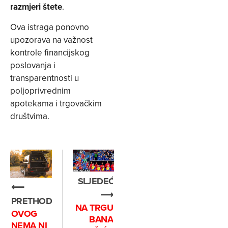
razmjeri štete
.
Ova istraga ponovno
upozorava na važnost
kontrole financijskog
poslovanja i
transparentnosti u
poljoprivrednim
apotekama i trgovačkim
društvima.
SLJEDEĆE
⟵
⟶
PRETHODNO
NA TRGU
OVOG
BANA
NEMA NI