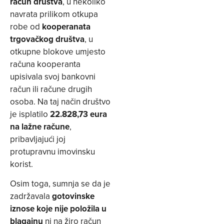
račun društva
, u nekoliko
navrata prilikom otkupa
robe od
kooperanata
trgovačkog društva
, u
otkupne blokove umjesto
računa kooperanta
upisivala svoj bankovni
račun ili račune drugih
osoba. Na taj način društvo
je isplatilo
22.828,73 eura
na lažne račune
,
pribavljajući joj
protupravnu imovinsku
korist.
Osim toga, sumnja se da je
zadržavala
gotovinske
iznose koje nije položila u
blagajnu
ni na žiro račun