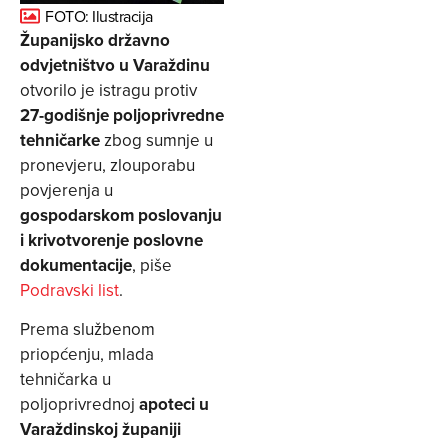
FOTO: Ilustracija
Županijsko državno
odvjetništvo u Varaždinu
otvorilo je istragu protiv
27-godišnje poljoprivredne
tehničarke
zbog sumnje u
pronevjeru, zlouporabu
povjerenja u
gospodarskom poslovanju
i krivotvorenje poslovne
dokumentacije
, piše
Podravski list
.
Prema službenom
priopćenju, mlada
tehničarka u
poljoprivrednoj
apoteci u
Varaždinskoj županiji