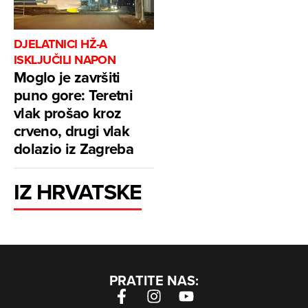
DJELATNICI HŽ-A
ISKLJUČILI NAPON
Moglo je završiti
puno gore: Teretni
vlak prošao kroz
crveno, drugi vlak
dolazio iz Zagreba
IZ HRVATSKE
PRATITE NAS: