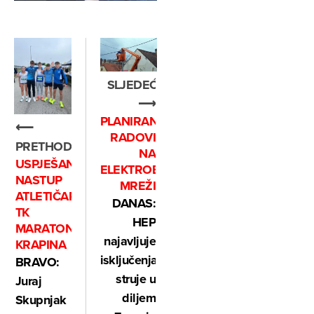
SLJEDEĆE
⟶
PLANIRANI
⟵
RADOVI
PRETHODNO
NA
USPJEŠAN
ELEKTROENERGETSKOJ
NASTUP
MREŽI
ATLETIČARA
DANAS:
TK
HEP
MARATON
najavljuje
KRAPINA
isključenja
BRAVO:
struje u
Juraj
diljem
Skupnjak