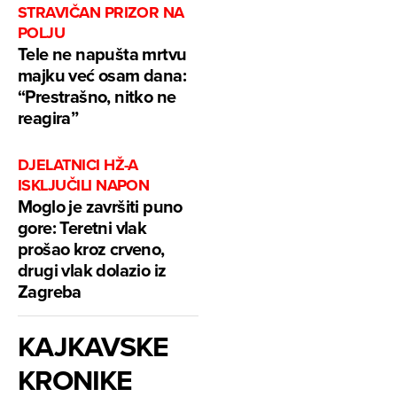
STRAVIČAN PRIZOR NA
POLJU
Tele ne napušta mrtvu
majku već osam dana:
“Prestrašno, nitko ne
reagira”
DJELATNICI HŽ-A
ISKLJUČILI NAPON
Moglo je završiti puno
gore: Teretni vlak
prošao kroz crveno,
drugi vlak dolazio iz
Zagreba
KAJKAVSKE
KRONIKE