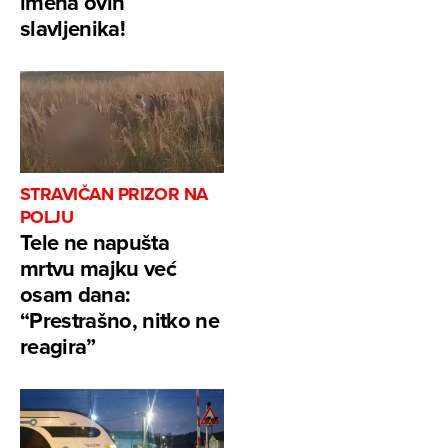
imena ovih
slavljenika!
STRAVIČAN PRIZOR NA
POLJU
Tele ne napušta
mrtvu majku već
osam dana:
“Prestrašno, nitko ne
reagira”