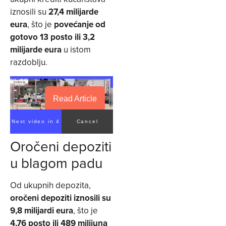
iznosili su
27,4 milijarde
eura
, što je
povećanje od
gotovo 13 posto ili 3,2
milijarde eura
u istom
razdoblju.
Read Article
Next video in 4
Cancel
Oročeni depoziti
u blagom padu
Od ukupnih depozita,
oročeni depoziti iznosili su
9,8 milijardi eura
, što je
4,76 posto ili 489 milijuna