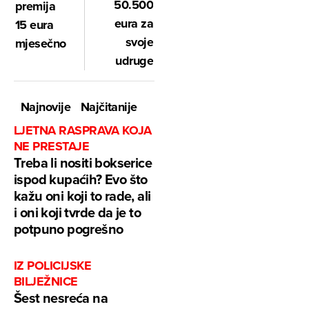
50.500
premija
eura za
15 eura
svoje
mjesečno
udruge
Najnovije
Najčitanije
LJETNA RASPRAVA KOJA
NE PRESTAJE
Treba li nositi bokserice
ispod kupaćih? Evo što
kažu oni koji to rade, ali
i oni koji tvrde da je to
potpuno pogrešno
IZ POLICIJSKE
BILJEŽNICE
Šest nesreća na