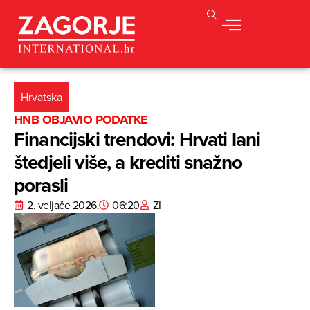
Hrvatska
HNB OBJAVIO PODATKE
Financijski trendovi: Hrvati lani
štedjeli više, a krediti snažno
porasli
2. veljače 2026.
06:20
ZI