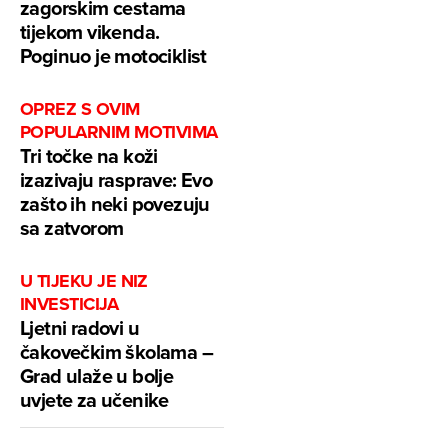
zagorskim cestama
tijekom vikenda.
Poginuo je motociklist
OPREZ S OVIM
POPULARNIM MOTIVIMA
Tri točke na koži
izazivaju rasprave: Evo
zašto ih neki povezuju
sa zatvorom
U TIJEKU JE NIZ
INVESTICIJA
Ljetni radovi u
čakovečkim školama –
Grad ulaže u bolje
uvjete za učenike