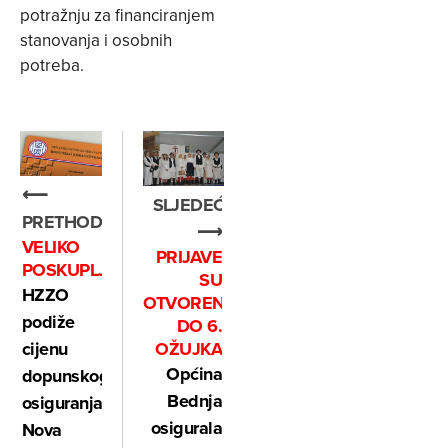
potražnju za financiranjem
stanovanja i osobnih
potreba.
⟵
SLJEDEĆE
PRETHODNO
⟶
VELIKO
PRIJAVE
POSKUPLJENJE
SU
HZZO
OTVORENE
podiže
DO 6.
OŽUJKA
cijenu
Općina
dopunskog
Bednja
osiguranja:
osigurala
Nova