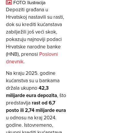
FOTO: Ilustracija
Depoziti građana u
Hrvatskoj nastavili su rasti,
dok su krediti kućanstava
zabilježili još veći skok,
pokazuju najnoviji podaci
Hrvatske narodne banke
(HNB), prenosi
Poslovni
dnevnik
.
Na kraju 2025. godine
kućanstva su u bankama
držala ukupno
42,3
milijarde eura depozita
, što
predstavlja
rast od 6,7
posto ili 2,74 milijarde eura
u odnosu na kraj 2024.
godine. Istovremeno,
ukupni krediti kućanstava