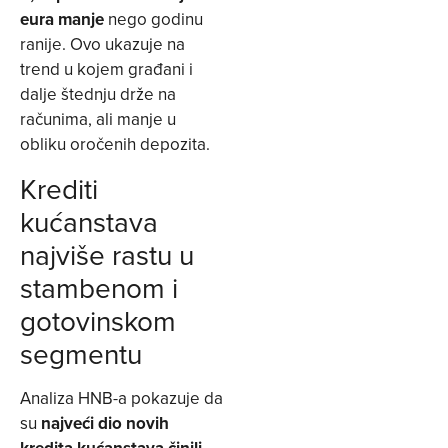
eura manje
nego godinu
ranije. Ovo ukazuje na
trend u kojem građani i
dalje štednju drže na
računima, ali manje u
obliku oročenih depozita.
Krediti
kućanstava
najviše rastu u
stambenom i
gotovinskom
segmentu
Analiza HNB-a pokazuje da
su
najveći dio novih
kredita kućanstava činili