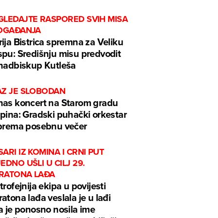
GLEDAJTE RASPORED SVIH MISA
DOGAĐANJA
ija Bistrica spremna za Veliku
pu: Središnju misu predvodit
nadbiskup Kutleša
AZ JE SLOBODAN
as koncert na Starom gradu
pina: Gradski puhački orkestar
prema posebnu večer
ARI IZ KOMINA I CRNI PUT
EDNO UŠLI U CILJ 29.
RATONA LAĐA
trofejnija ekipa u povijesti
atona lađa veslala je u lađi
a je ponosno nosila ime