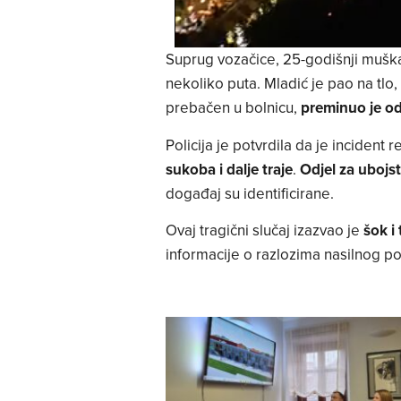
Suprug vozačice, 25-godišnji muškar
nekoliko puta. Mladić je pao na tlo,
prebačen u bolnicu,
preminuo je od
Policija je potvrdila da je incident r
sukoba i dalje traje
.
Odjel za ubojs
događaj su identificirane.
Ovaj tragični slučaj izazvao je
šok i
informacije o razlozima nasilnog p