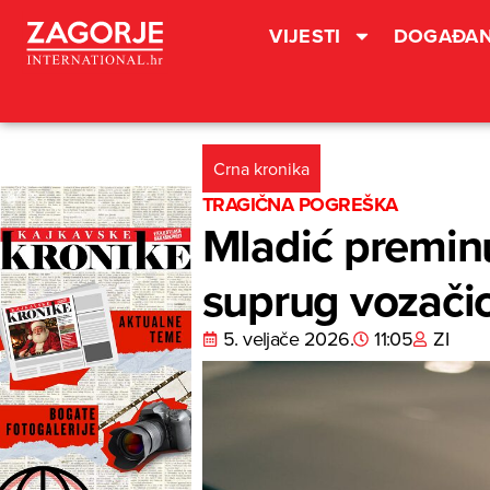
VIJESTI
DOGAĐAN
Crna kronika
TRAGIČNA POGREŠKA
Mladić preminu
suprug vozačic
5. veljače 2026.
11:05
ZI