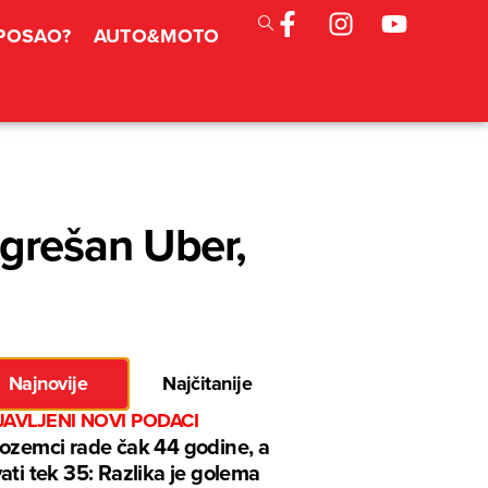
 POSAO?
AUTO&MOTO
ogrešan Uber,
Najnovije
Najčitanije
AVLJENI NOVI PODACI
ozemci rade čak 44 godine, a
ati tek 35: Razlika je golema