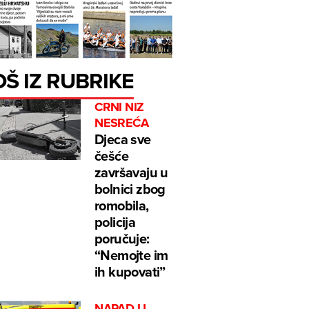
OŠ IZ RUBRIKE
CRNI NIZ
NESREĆA
Djeca sve
češće
završavaju u
bolnici zbog
romobila,
policija
poručuje:
“Nemojte im
ih kupovati”
NAPAD U