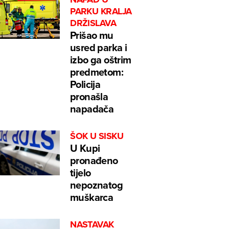
PARKU KRALJA
DRŽISLAVA
Prišao mu
usred parka i
izbo ga oštrim
predmetom:
Policija
pronašla
napadača
ŠOK U SISKU
U Kupi
pronađeno
tijelo
nepoznatog
muškarca
NASTAVAK