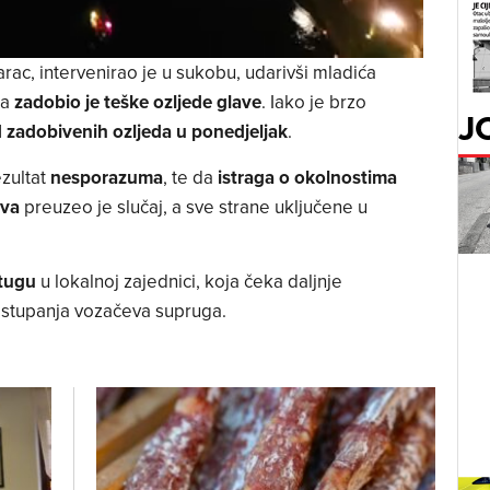
ac, intervenirao je u sukobu, udarivši mladića
 a
zadobio je teške ozljede glave
. Iako je brzo
J
 zadobivenih ozljeda u ponedjeljak
.
ezultat
nesporazuma
, te da
istraga o okolnostima
tva
preuzeo je slučaj, a sve strane uključene u
 tugu
u lokalnoj zajednici, koja čeka daljnje
ostupanja vozačeva supruga.