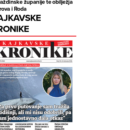
aždinske županije te obilježja
rova i Roda
AJKAVSKE
RONIKE