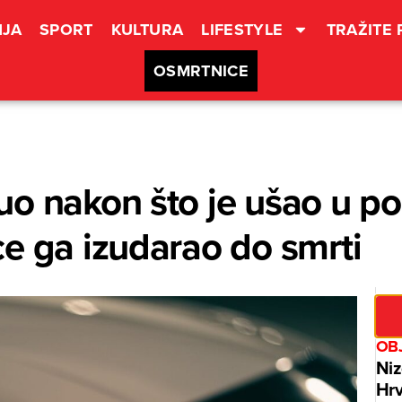
JA
SPORT
KULTURA
LIFESTYLE
TRAŽITE
OSMRTNICE
o nakon što je ušao u p
e ga izudarao do smrti
OBJ
Niz
Hrv