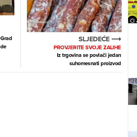
E
SLJEDEĆE ⟶
 Grad
ade
PROVJERITE SVOJE ZALIHE
Iz trgovina se povlači jedan
suhomesnati proizvod