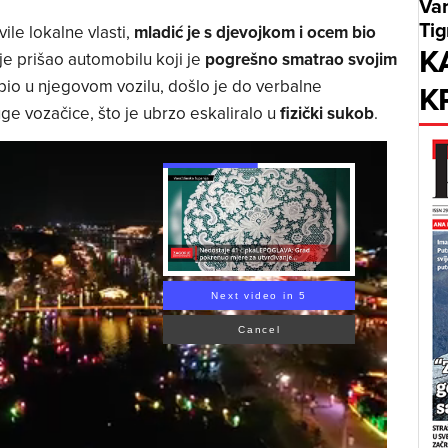
Var
Tig
le lokalne vlasti,
mladić je s djevojkom i ocem bio
K
e prišao automobilu koji je
pogrešno smatrao svojim
e bio u njegovom vozilu, došlo je do verbalne
K
ge vozačice, što je ubrzo eskaliralo u
fizički sukob
.
Next video in 4
Cancel