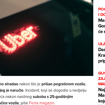
PO
I 
Mar
Gos
će 
UL
Dan
Kra
pri
GUS
ZAJ
MA
tno stradao
nakon što je
prišao pogrešnom vozilu
,
Naj
jeg je naručio
. Incident, koji se dogodio u nedjelju
Mar
dića nakon nasilnog
sukoba s 25-godišnjim
koj
čice vozila
, piše
Fenix magazin
.