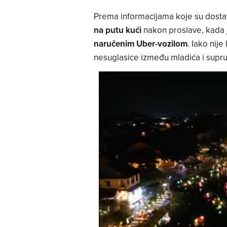
Prema informacijama koje su dostavi
na putu kući
nakon proslave, kada j
naručenim Uber-vozilom
. Iako nij
nesuglasice između mladića i supru