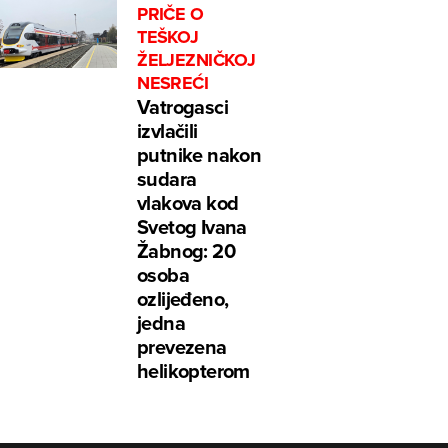
PRIČE O
TEŠKOJ
ŽELJEZNIČKOJ
NESREĆI
Vatrogasci
izvlačili
putnike nakon
sudara
vlakova kod
Svetog Ivana
Žabnog: 20
osoba
ozlijeđeno,
jedna
prevezena
helikopterom