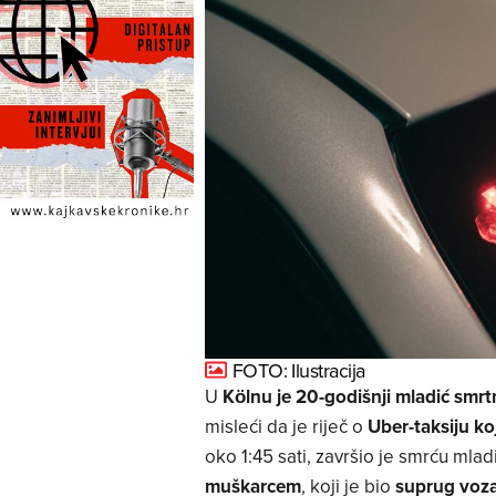
FOTO: Ilustracija
U
Kölnu je 20-godišnji mladić smr
misleći da je riječ o
Uber-taksiju ko
oko 1:45 sati, završio je smrću mla
muškarcem
, koji je bio
suprug voza