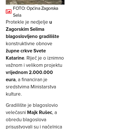
FOTO: Općina Zagorska
Sela
Protekle je nedjelje
u
Zagorskim Selima
blagoslovljeno gradilište
konstruktivne obnove
župne crkve Svete
Katarine
. Riječ je o iznimno
važnom i velikom projektu
vrijednom 2.000.000
eura
, a financiran je
sredstvima Ministarstva
kulture.
Gradilište je blagoslovio
velečasni
Majk Rušec
, a
obredu blagoslova
prisustvovali su i načelnica