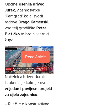
Općine
Ksenija Krivec
Jurak
, vlasnik tvrtke
‘Kamgrad’ koja izvodi
radove
Drago Kamenski
,
voditelj gradilišta
Petar
Blažičko
te brojni vjernici
župe.
Read Article
Načelnica Krivec Jurak
istaknula je kako je ovo
vrijedan i povijesni projekt
za cijelu zajednicu
.
– Riječ je o konstruktivnoj