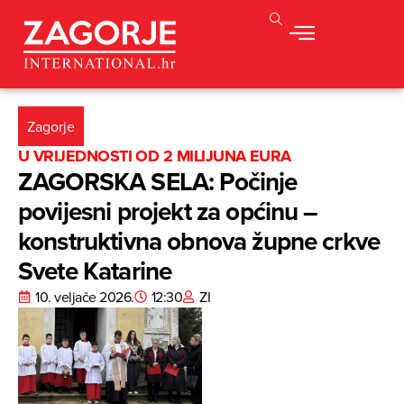
Zagorje
U VRIJEDNOSTI OD 2 MILIJUNA EURA
ZAGORSKA SELA: Počinje
povijesni projekt za općinu –
konstruktivna obnova župne crkve
Svete Katarine
10. veljače 2026.
12:30
ZI