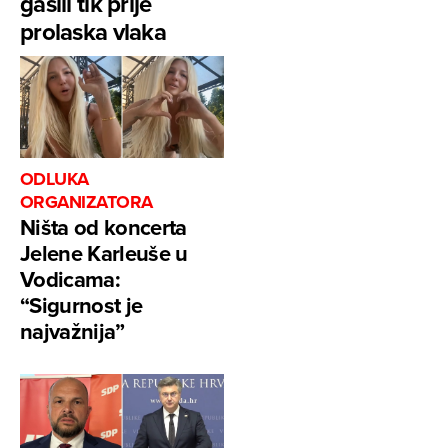
gasili tik prije
prolaska vlaka
ODLUKA
ORGANIZATORA
Ništa od koncerta
Jelene Karleuše u
Vodicama:
“Sigurnost je
najvažnija”