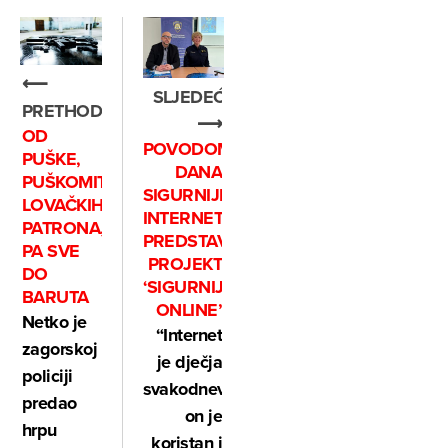
⟵
SLJEDEĆE
PRETHODNO
⟶
OD
POVODOM
PUŠKE,
DANA
PUŠKOMITRALJEZA,
SIGURNIJEG
LOVAČKIH
INTERNETA,
PATRONA,
PREDSTAVLJEN
PA SVE
PROJEKT
DO
‘SIGURNIJI
BARUTA
ONLINE’
Netko je
“Internet
zagorskoj
je dječja
policiji
svakodnevnica,
predao
on je
hrpu
koristan i