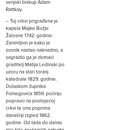
senjski biskup Adam
Rattkay.
– Toj crkvi prigrađena je
kapela Majke Božje
Žalosne 1742. godine.
Zanimljivo je kako je
zvonik nastao naknadno, a
sagradio ga je domaći
graditelj Matija Ledinski po
uzoru na stari toranj
katedrale 1829. godine.
Dolaskom župnika
Folnegovića 1859. počinju
popravci na postojećoj
crkvi te ona poprima
današnji izgled 1862.
godine. Od tada do danas
nije bilo značajnijih zahvata