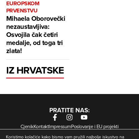
EUROPSKOM
PRVENSTVU
Mihaela Oborovečki
nezaustavljiva:
Osvojila čak četiri
medalje, od toga tri
zlata!
IZ HRVATSKE
PRATITE NAS:
Cjenik
Kontakt
Impressum
Poslovanje i EU projekti
Arhiva digitalnih novina
Uvjeti korištenja
Zaštita privatnosti
Koristimo kolačiće kako bismo vam pružili najbolje iskustvo na