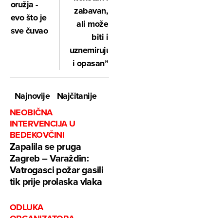
oružja -
zabavan,
evo što je
ali može
sve čuvao
biti i
uznemirujući
i opasan”
Najnovije
Najčitanije
NEOBIČNA
INTERVENCIJA U
BEDEKOVČINI
Zapalila se pruga
Zagreb – Varaždin:
Vatrogasci požar gasili
tik prije prolaska vlaka
ODLUKA