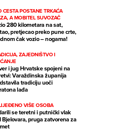
D CESTA POSTANE TRKAĆA
AZA, A MOBITEL SUVOZAČ
io 280 kilometara na sat,
ftao, pretjecao preko pune crte,
ednom čak vozio – nogama!
DICIJA, ZAJEDNIŠTVO I
EĆANJE
ver i jug Hrvatske spojeni na
etvi: Varaždinska županija
dstavila tradiciju uoči
atona lađa
LIJEĐENO VIŠE OSOBA
arili se teretni i putnički vlak
 Bjelovara, pruga zatvorena za
omet