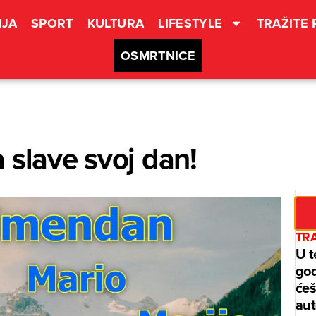
JA
SPORT
KULTURA
LIFESTYLE
TRAŽITE
OSMRTNICE
 slave svoj dan!
TRA
U t
god
ćeš
aut