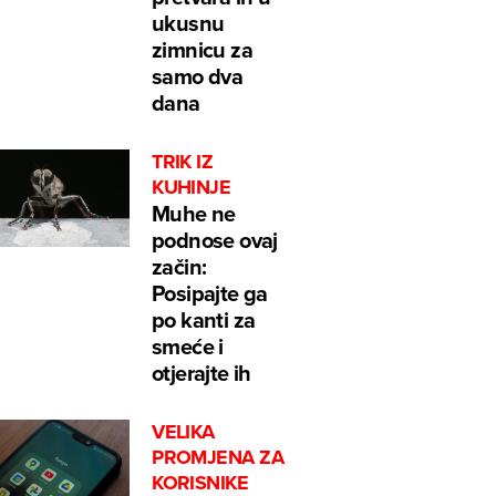
ukusnu
zimnicu za
samo dva
dana
TRIK IZ
KUHINJE
Muhe ne
podnose ovaj
začin:
Posipajte ga
po kanti za
smeće i
otjerajte ih
VELIKA
PROMJENA ZA
KORISNIKE