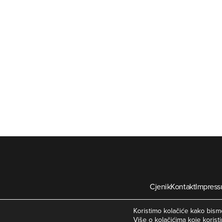
Cjenik
Kontakt
Impres
©
Koristimo kolačiće kako bismo
Više o kolačićima koje koristi