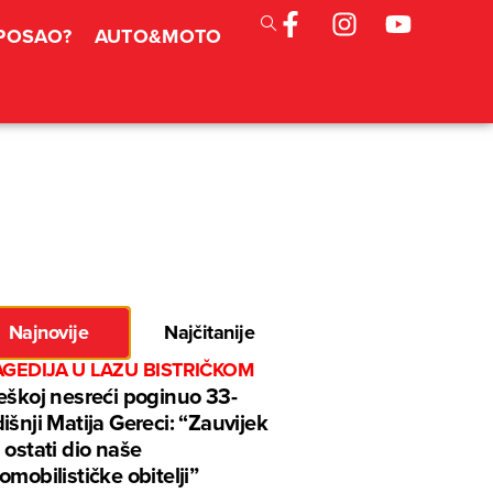
 POSAO?
AUTO&MOTO
Najnovije
Najčitanije
GEDIJA U LAZU BISTRIČKOM
eškoj nesreći poginuo 33-
išnji Matija Gereci: “Zauvijek
 ostati dio naše
omobilističke obitelji”