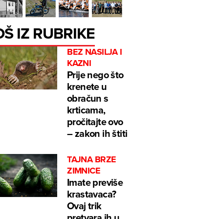
OŠ IZ RUBRIKE
BEZ NASILJA I
KAZNI
Prije nego što
krenete u
obračun s
krticama,
pročitajte ovo
– zakon ih štiti
TAJNA BRZE
ZIMNICE
Imate previše
krastavaca?
Ovaj trik
pretvara ih u