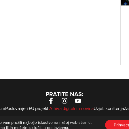
PRATITE NAS:
sum
Poslovanje i EU projekti
Arhiva digitalnih novina
Uvjeti korištenja
Zaš
krMed
 Zagorje International – Sva prava pridržana | Developed by
 vam pružili najbolje iskustvo na našoj web stranici.
Prihva
mo ili ih možete isključiti u
postavkama
.