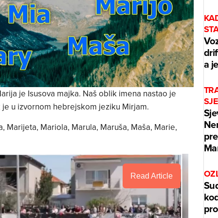
KA
ST
Voz
dri
a j
TRA
Marija je Isusova majka. Naš oblik imena nastao je
SJ
k je u izvornom hebrejskom jeziku Mirjam.
Sje
Ner
a, Marijeta, Mariola, Marula, Maruša, Maša, Marie,
pre
Mar
OZ
Read Article
Sud
kod
pr