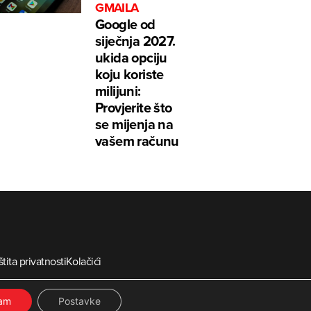
GMAILA
Google od
siječnja 2027.
ukida opciju
koju koriste
milijuni:
Provjerite što
se mijenja na
vašem računu
tita privatnosti
Kolačići
ia
ćam
Postavke