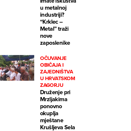
Imate iskustva
u metalnoj
industriji?
“Krklec –
Metal” traži
nove
zaposlenike
OČUVANJE
OBIČAJA I
ZAJEDNIŠTVA
U HRVATSKOM
ZAGORJU
Druženje pri
Mrzljakima
ponovno
okuplja
mještane
Krušljeva Sela