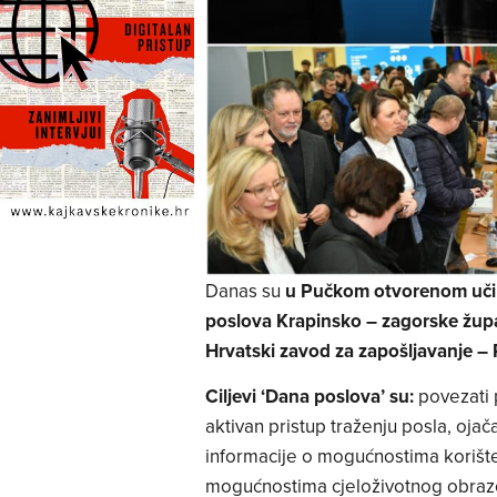
Danas su
u Pučkom otvorenom učil
poslova Krapinsko – zagorske župa
Hrvatski zavod za zapošljavanje –
Ciljevi ‘Dana poslova’ su:
povezati 
aktivan pristup traženju posla, ojača
informacije o mogućnostima korišten
mogućnostima cjeloživotnog obrazov