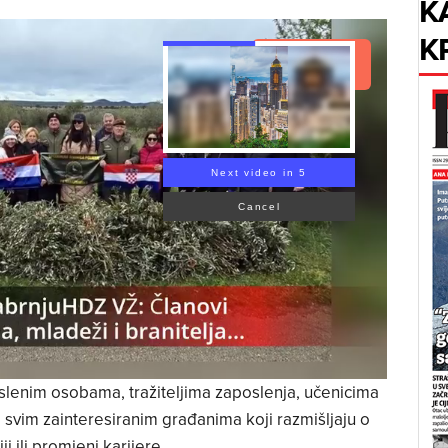
K
K
Read Article
Next video in 3
Cancel
lenim osobama, tražiteljima zaposlenja, učenicima
 i svim zainteresiranim građanima koji razmišljaju o
i ili promjeni karijere.