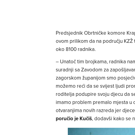
Predsjednik Obrtničke komore Kra
ovom prilikom da na području KZŽ t
oko 8100 radnika.
– Unatoč tim brojkama, radnika nam 
suradnji sa Zavodom za zapošljav
zagorskom županijom smo posjećival
možemo reći da se svijest ljudi promi
roditelja podupire svoju djecu da 
imamo problem premalo mjesta u ob
otvaranjima novih razreda jer djece 
poručio je Kučiš
, dodavši kako se 