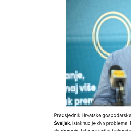
Predsjednik Hrvatske gospodarsk
Švaljek
, istaknuo je dva problema. 
da domaće, lokalne tvrtke jednosta