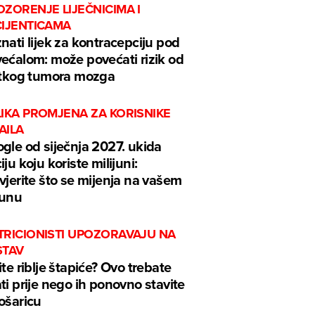
ZORENJE LIJEČNICIMA I
CIJENTICAMA
nati lijek za kontracepciju pod
ećalom: može povećati rizik od
etkog tumora mozga
LIKA PROMJENA ZA KORISNIKE
AILA
gle od siječnja 2027. ukida
iju koju koriste milijuni:
vjerite što se mijenja na vašem
čunu
TRICIONISTI UPOZORAVAJU NA
STAV
ite riblje štapiće? Ovo trebate
ti prije nego ih ponovno stavite
ošaricu