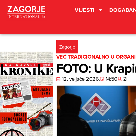
VIJESTI
DOGAĐAN
Zagorje
VEĆ TRADICIONALNO U ORGANI
FOTO: U Krapin
12. veljače 2026.
14:50
ZI