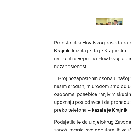
Predstojnica Hrvatskog zavoda za 
Krajnik
, kazala je da je Krapinsko 
najboljih u Republici Hrvatskoj, o
nezaposlenosti.
– Broj nezaposlenih osoba u našoj ž
našim središnjim uredom smo odluč
osobama, posebice ranjivim skupin
upoznaju poslodavce i da pronađu z
preko telefona –
kazala je Krajnik
.
Podsjetila je da u djelokrug Zavod
zapošljavanja, sve popularnijih vau