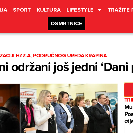
JA
SPORT
KULTURA
LIFESTYLE
TRAŽITE
OSMRTNICE
ZACIJI HZZ-A, PODRUČNOG UREDA KRAPINA
i održani još jedni ‘Dani 
TRI
Muh
Pos
otj