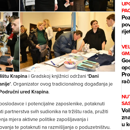
UPO
PA
Poz
pov
rij
VE
GM
Goo
opc
Pro
ištu Krapina
i Gradskoj knjižnici održani
‘Dani
ra
nije’
. Organizator ovog tradicionalnog događanja je
 Područni ured Krapina
.
NU
SA
poslodavce i potencijalne zaposlenike, potaknuti
Vol
ti partnerstva svih sudionika na tržištu rada, pružiti
zna
ja mjera aktivne politike zapošljavanja i
u k
anja te potaknuti na razmišljanja o poduzetništvu.