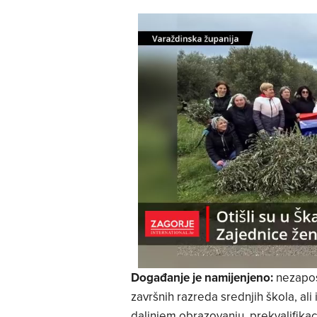
Događanje je namijenjeno:
nezapos
završnih razreda srednjih škola, ali
daljnjem obrazovanju, prekvalifikacij