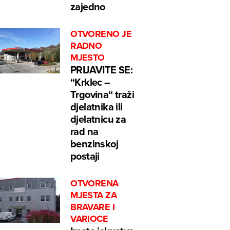
zajedno
OTVORENO JE
RADNO
MJESTO
PRIJAVITE SE:
“Krklec –
Trgovina“ traži
djelatnika ili
djelatnicu za
rad na
benzinskoj
postaji
OTVORENA
MJESTA ZA
BRAVARE I
VARIOCE