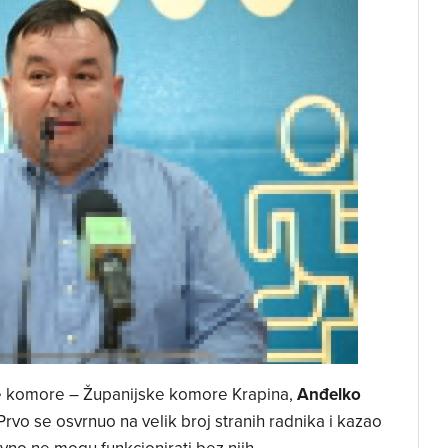
e komore – Županijske komore Krapina,
Anđelko
Prvo se osvrnuo na velik broj stranih radnika i kazao
vno ne mogu funkcionirati bez njih.