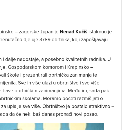
pinsko – zagorske županije
Nenad Kučiš
istaknuo je
renutačno djeluje 3789 obrtnika, koji zapošljavaju
i dalje nedostaje, a posebno kvalitetnih radnika. U
anje, Gospodarskom komorom i Krapinsko –
i škole i prezentirali obrtnička zanimanja te
jenila. Sve ih više ulazi u obrtništvo i sve više
se bave obrtničkim zanimanjima. Međutim, sada pak
rtničkim školama. Moramo početi razmišljati o
za upis je sve više. Obrtništvo je postalo atraktivno –
nada da će neki baš danas pronaći novi posao.