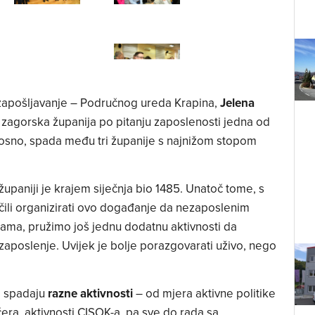
zapošljavanje – Područnog ureda Krapina,
Jelena
– zagorska županija po pitanju zaposlenosti jedna od
dnosno, spada među tri županije s najnižom stopom
upaniji je krajem siječnja bio 1485. Unatoč tome, s
ili organizirati ovo događanje da nezaposlenim
ama, pružimo još jednu dodatnu aktivnosti da
aposlenje. Uvijek je bolje porazgovarati uživo, nego
a spadaju
razne aktivnosti
– od mjera aktivne politike
čera, aktivnosti CISOK-a, pa sve do rada sa