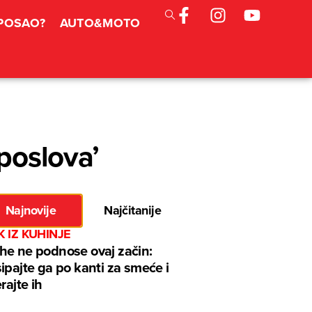
 POSAO?
AUTO&MOTO
poslova’
Najnovije
Najčitanije
K IZ KUHINJE
e ne podnose ovaj začin:
ipajte ga po kanti za smeće i
erajte ih