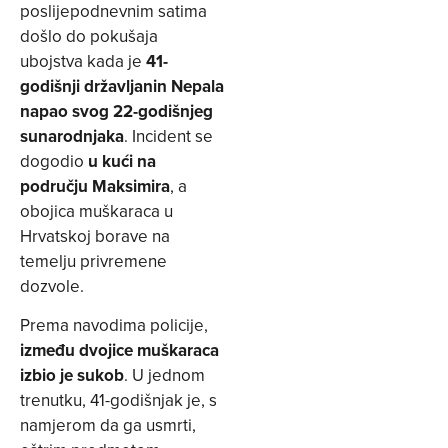
poslijepodnevnim satima
došlo do pokušaja
ubojstva kada je
41-
godišnji državljanin Nepala
napao svog 22-godišnjeg
sunarodnjaka
. Incident se
dogodio
u kući na
području Maksimira
, a
obojica muškaraca u
Hrvatskoj borave na
temelju privremene
dozvole.
Prema navodima policije,
između dvojice muškaraca
izbio je sukob
. U jednom
trenutku, 41-godišnjak je, s
namjerom da ga usmrti,