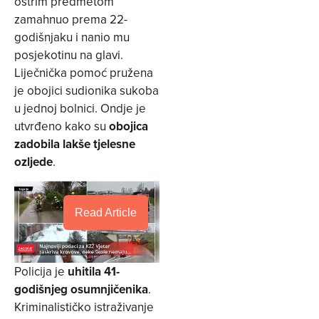
oštrim predmetom
zamahnuo prema 22-
godišnjaku i nanio mu
posjekotinu na glavi.
Liječnička pomoć pružena
je obojici sudionika sukoba
u jednoj bolnici. Ondje je
utvrđeno kako su
obojica
zadobila lakše tjelesne
ozljede
.
Read Article
Policija je
uhitila 41-
godišnjeg osumnjičenika
.
Kriminalističko istraživanje