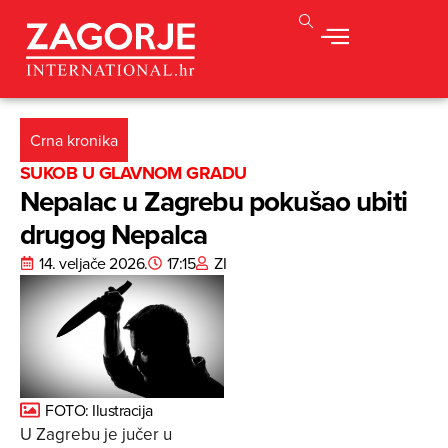
Crna kronika
SUKOB U GLAVNOM GRADU
Nepalac u Zagrebu pokušao ubiti
drugog Nepalca
14. veljače 2026.
17:15
ZI
FOTO: Ilustracija
U Zagrebu je jučer u