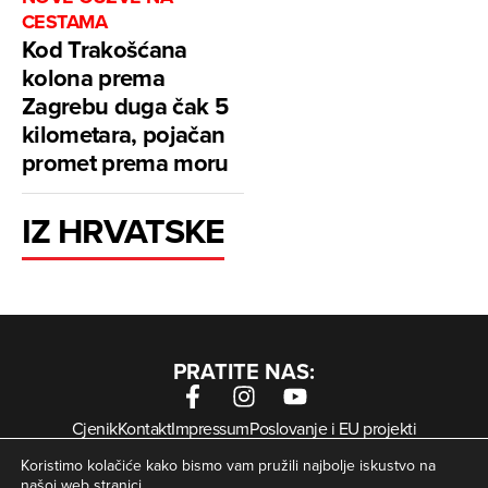
CESTAMA
Kod Trakošćana
kolona prema
Zagrebu duga čak 5
kilometara, pojačan
promet prema moru
IZ HRVATSKE
PRATITE NAS:
Cjenik
Kontakt
Impressum
Poslovanje i EU projekti
Arhiva digitalnih novina
Uvjeti korištenja
Zaštita privatnosti
Koristimo kolačiće kako bismo vam pružili najbolje iskustvo na
Kolačići
našoj web stranici.