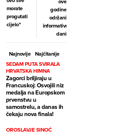
ovo sve
ove
morate
godine
progutati
održani
cijelo"
informativni
dani
Najnovije
Najčitanije
SEDAM PUTA SVIRALA
HRVATSKA HIMNA
Zagorci briljiraju u
Francuskoj: Osvojili niz
medalja na Europskom
prvenstvu u
samostrelu, a danas ih
čekaju nova finala!
OROSLAVJE SINOĆ