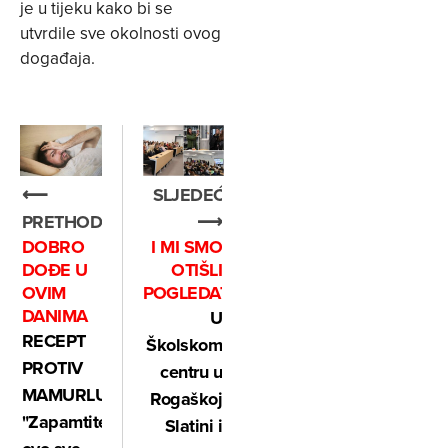
je u tijeku kako bi se
utvrdile sve okolnosti ovog
događaja.
⟵
SLJEDEĆE
PRETHODNO
⟶
DOBRO
I MI SMO
DOĐE U
OTIŠLI
OVIM
POGLEDATI
DANIMA
U
RECEPT
Školskom
PROTIV
centru u
MAMURLUKA:
Rogaškoj
"Zapamtite,
Slatini i