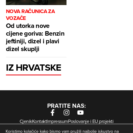
NOVA RAČUNICA ZA
VOZAČE
Od utorka nove
cijene goriva: Benzin
jeftiniji, dizel i plavi
dizel skuplji
IZ HRVATSKE
PRATITE NAS:
Cjenik
Kontakt
Impressum
Poslovanje i EU projekti
Arhiva digitalnih novina
Uvjeti korištenja
Zaštita privatnosti
Koristimo kolačiće kako bismo vam pružili najbolje iskustvo na