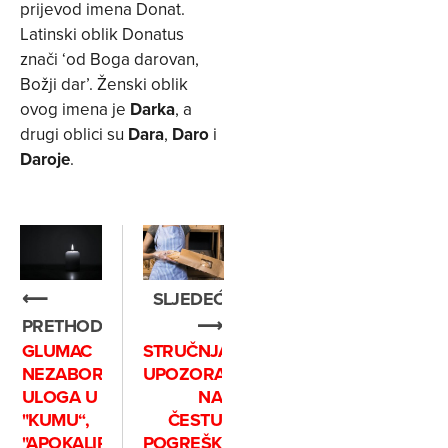
prijevod imena Donat.
Latinski oblik Donatus
znači ‘od Boga darovan,
Božji dar’. Ženski oblik
ovog imena je
Darka
, a
drugi oblici su
Dara
,
Daro
i
Daroje
.
⟵
SLJEDEĆE
PRETHODNO
⟶
GLUMAC
STRUČNJACI
NEZABORAVNIH
UPOZORAVAJU
ULOGA U
NA
"KUMU“,
ČESTU
"APOKALIPSI
POGREŠKU