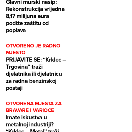
Glavni murski nasip:
Rekonstrukcija vrijedna
8,17 milijuna eura
podiže zaštitu od
poplava
OTVORENO JE RADNO
MJESTO
PRIJAVITE SE: “Krklec –
Trgovina“ traži
djelatnika ili djelatnicu
za radna benzinskoj
postaji
OTVORENA MJESTA ZA
BRAVARE I VARIOCE
Imate iskustva u
metalnoj industriji?
“Krklec – Metal” traži