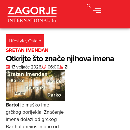
Lifestyle
,
Ostalo
SRETAN IMENDAN
Otkrijte što znače njihova imena
17. veljače 2026.
06:00
ZI
Bartol
je muško ime
grčkog porijekla. Značenje
imena dolazi od grčkog
Bartholomaios, a ono od