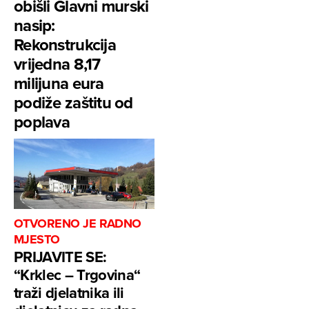
obišli Glavni murski
nasip:
Rekonstrukcija
vrijedna 8,17
milijuna eura
podiže zaštitu od
poplava
OTVORENO JE RADNO
MJESTO
PRIJAVITE SE:
“Krklec – Trgovina“
traži djelatnika ili