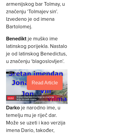
armenijskog bar Tolmay, u
značenju ‘Tolmajev sin’.
Izvedeno je od imena
Bartolomej.
Benedikt
je muško ime
latinskog porijekla. Nastalo
je od latinskog Benedictus,
u značenju ‘blagoslovljen’.
Read Article
Darko
je narodno ime, u
temelju mu je riječ dar.
Može se uzeti i kao verzija
imena Dario, također,