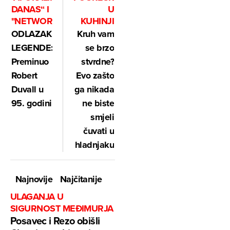
DANAS“ I
U
"NETWORKU“
KUHINJI
ODLAZAK
Kruh vam
LEGENDE:
se brzo
Preminuo
stvrdne?
Robert
Evo zašto
Duvall u
ga nikada
95. godini
ne biste
smjeli
čuvati u
hladnjaku
Najnovije
Najčitanije
ULAGANJA U
SIGURNOST MEĐIMURJA
Posavec i Rezo obišli