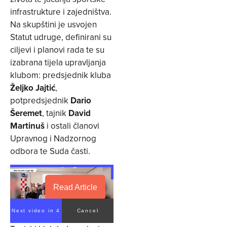
infrastrukture i zajedništva.
Na skupštini je usvojen
Statut udruge, definirani su
ciljevi i planovi rada te su
izabrana tijela upravljanja
klubom: predsjednik kluba
Željko Jajtić
,
potpredsjednik
Dario
Šeremet
, tajnik
David
Martinuš
i ostali članovi
Upravnog i Nadzornog
odbora te Suda časti.
Read Article
Next video in 3
Cancel