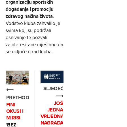
organizaciju sportskih
događanja i promociju
zdravog načina života
.
Vodstvo kluba zahvalilo je
svima koji su podržali
osnivanje te pozvali
zainteresirane mještane da
se uključe u rad kluba.
SLJEDEĆE
⟵
⟶
PRETHODNO
JOŠ
FINI
JEDNA
OKUSI I
VRIJEDNA
MIRISI
NAGRADA
'BEZ