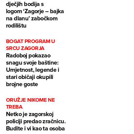
dječjih bodija s
logom ‘Zagorje – bajka
na dlanu’ zabočkom
rodilištu
BOGAT PROGRAM U
SRCU ZAGORJA
Radoboj pokazao
snagu svoje baštine:
Umjetnost, legende i
stari običaji okupili
brojne goste
ORUŽJE NIKOME NE
TREBA
Netko je zagorskoj
policiji predao zračnicu.
Budite i vi kao ta osoba