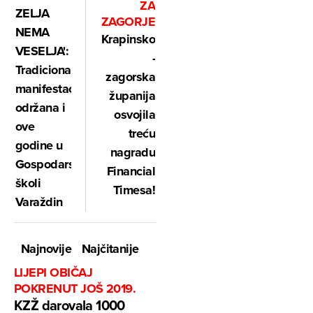
ZA
ZELJA
ZAGORJE
NEMA
Krapinsko
VESELJA':
-
Tradicionalna
zagorska
manifestacija
županija
održana i
osvojila
ove
treću
godine u
nagradu
Gospodarskoj
Financial
školi
Timesa!
Varaždin
Najnovije
Najčitanije
LIJEPI OBIČAJ
POKRENUT JOŠ 2019.
KZŽ darovala 1000