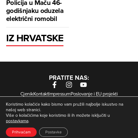
Policija u Maču 46-
godišnjaku oduzela
električni romobil
IZ HRVATSKE
PRATITE NAS:
Cjenik
Kontakt
Impressum
Poslovanje i EU projekti
Arhiva digitalnih novina
Uvjeti korištenja
Zaštita privatnosti
Koristimo kolačiće kako bismo vam pružili najbolje iskustvo na
Kolačići
našoj web stranici.
Više o kolačićima koje koristimo ili ih možete isključiti u
postavkama
.
© Zagorje International – Sva prava pridržana | Developed
krMedia
by
Prihvaćam
Postavke