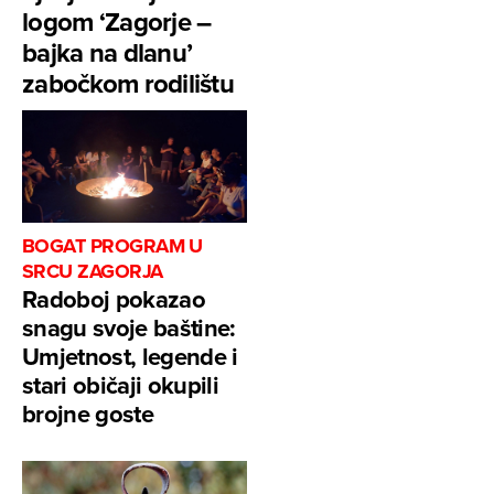
logom ‘Zagorje –
bajka na dlanu’
zabočkom rodilištu
BOGAT PROGRAM U
SRCU ZAGORJA
Radoboj pokazao
snagu svoje baštine:
Umjetnost, legende i
stari običaji okupili
brojne goste