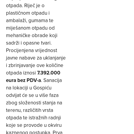
otpada. Riječ je o
plastičnom otpadu i
ambalaži, gumama te
miješanom otpadu od
mehaničke obrade koji
sadrži i opasne tvari.
Procijenjena vrijednost
javne nabave za uklanjanje
i zbrinjavanje ove količine
otpada iznosi
7.392.000
eura bez PDV-a
. Sanacija
na lokaciji u Gospiću
odvijat će se u više faza
zbog složenosti stanja na
terenu, različitih vrsta
otpada te istražnih radnji
koje se provode u okviru
kaznenog postupka. Prva