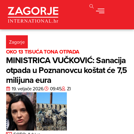
Zagorje
OKO 13 TISUĆA TONA OTPADA
MINISTRICA VUČKOVIĆ: Sanacija
otpada u Poznanovcu koštat će 7,5
milijuna eura
19. veljače 2026.
09:45
ZI