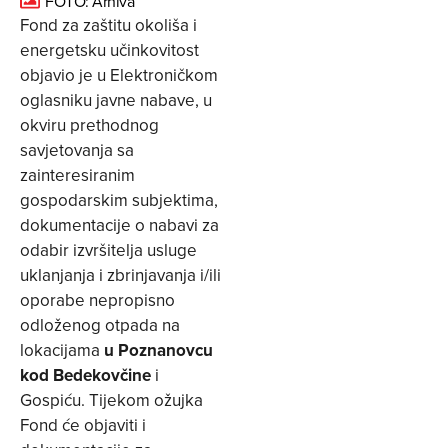
FOTO: Arhiva
Fond za zaštitu okoliša i
energetsku učinkovitost
objavio je u Elektroničkom
oglasniku javne nabave, u
okviru prethodnog
savjetovanja sa
zainteresiranim
gospodarskim subjektima,
dokumentacije o nabavi za
odabir izvršitelja usluge
uklanjanja i zbrinjavanja i/ili
oporabe nepropisno
odloženog otpada na
lokacijama
u Poznanovcu
kod Bedekovčine
i
Gospiću. Tijekom ožujka
Fond će objaviti i