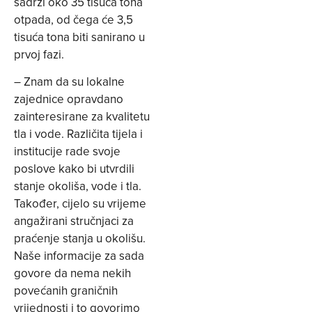
sadrži oko 35 tisuća tona
otpada, od čega će 3,5
tisuća tona biti sanirano u
prvoj fazi.
– Znam da su lokalne
zajednice opravdano
zainteresirane za kvalitetu
tla i vode. Različita tijela i
institucije rade svoje
poslove kako bi utvrdili
stanje okoliša, vode i tla.
Također, cijelo su vrijeme
angažirani stručnjaci za
praćenje stanja u okolišu.
Naše informacije za sada
govore da nema nekih
povećanih graničnih
vrijednosti i to govorimo