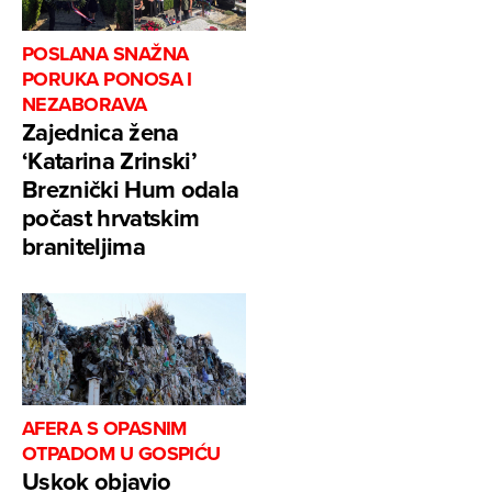
POSLANA SNAŽNA
PORUKA PONOSA I
NEZABORAVA
Zajednica žena
‘Katarina Zrinski’
Breznički Hum odala
počast hrvatskim
braniteljima
AFERA S OPASNIM
OTPADOM U GOSPIĆU
Uskok objavio