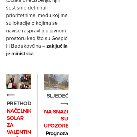
točaka onečišćenja, njih
šest smo definirali
prioritetnima, među kojima
su lokacije o kojima se
naviše raspravlja u javnom
prostoru kao što su Gospić
ili Bedekovčina –
zaključila
je ministrica
.
⟵
SLJEDEĆE
PRETHODNO
⟶
NAČELNIK
NA SNAZI
SOLAR
SU
ZA
UPOZORENJA
VALENTINOVO
Prognoza