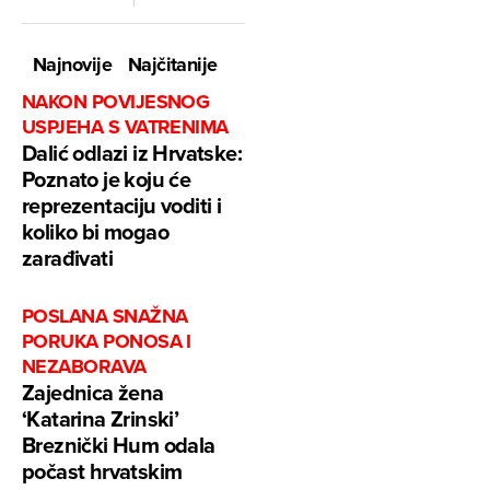
Najnovije
Najčitanije
NAKON POVIJESNOG
USPJEHA S VATRENIMA
Dalić odlazi iz Hrvatske:
Poznato je koju će
reprezentaciju voditi i
koliko bi mogao
zarađivati
POSLANA SNAŽNA
PORUKA PONOSA I
NEZABORAVA
Zajednica žena
‘Katarina Zrinski’
Breznički Hum odala
počast hrvatskim