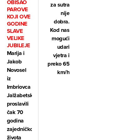
OBIŠAO
za sutra
PAROVE
nije
KOJI OVE
dobra.
GODINE
Kod nas
SLAVE
VELIKE
mogući
JUBILEJE
udari
Marija i
vjetra i
Jakob
preko 65
Novosel
km/h
iz
Imbriovca
Jalžabetskog
proslavili
čak 70
godina
zajedničkog
života