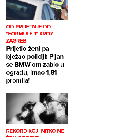
OD PRIJETNJE DO
"FORMULE 1" KROZ
ZAGREB
Prijetio ženi pa
bježao policiji: Pijan
se BMW-om zabio u
ogradu, imao 1,81
promila!
REKORD KOJI NITKO NE