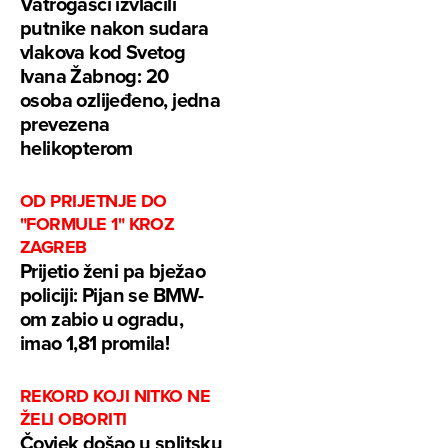
Vatrogasci izvlačili
putnike nakon sudara
vlakova kod Svetog
Ivana Žabnog: 20
osoba ozlijeđeno, jedna
prevezena
helikopterom
OD PRIJETNJE DO
"FORMULE 1" KROZ
ZAGREB
Prijetio ženi pa bježao
policiji: Pijan se BMW-
om zabio u ogradu,
imao 1,81 promila!
REKORD KOJI NITKO NE
ŽELI OBORITI
Čovjek došao u splitsku