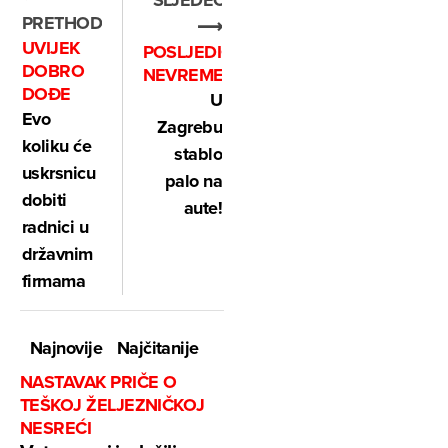
PRETHODNO
⟶
UVIJEK
POSLJEDICA
DOBRO
NEVREMENA
DOĐE
U
Evo
Zagrebu
koliku će
stablo
uskrsnicu
palo na
dobiti
aute!
radnici u
državnim
firmama
Najnovije
Najčitanije
NASTAVAK PRIČE O
TEŠKOJ ŽELJEZNIČKOJ
NESREĆI