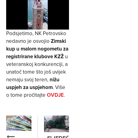
Podsjetimo, NK Petrovsko
nedavno je osvojio
Zimski
kup u malom nogometu za
registrirane klubove KZŽ
u
veteranskoj konkurenciji, a
unatoč tome što još uvijek
nemaju svoj teren,
nižu
uspjeh za uspjehom
. Više
o tome pročitajte
OVDJE
.
⟵
SLJEDEĆE