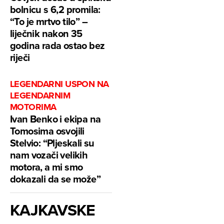
bolnicu s 6,2 promila:
“To je mrtvo tilo” –
liječnik nakon 35
godina rada ostao bez
riječi
LEGENDARNI USPON NA
LEGENDARNIM
MOTORIMA
Ivan Benko i ekipa na
Tomosima osvojili
Stelvio: “Pljeskali su
nam vozači velikih
motora, a mi smo
dokazali da se može”
KAJKAVSKE