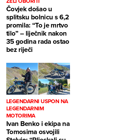
ŽELI OBORITI
Čovjek došao u
splitsku bolnicu s 6,2
promila: “To je mrtvo
tilo” – liječnik nakon
35 godina rada ostao
bez riječi
LEGENDARNI USPON NA
LEGENDARNIM
MOTORIMA
Ivan Benko i ekipa na
Tomosima osvojili
Stelvio: “Pljeskali su