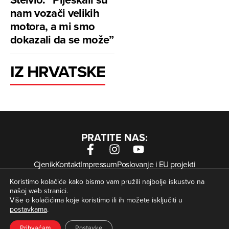
nam vozači velikih
motora, a mi smo
dokazali da se može”
IZ HRVATSKE
PRATITE NAS:
Cjenik
Kontakt
Impressum
Poslovanje i EU projekti
Arhiva digitalnih novina
Uvjeti korištenja
Zaštita privatnosti
Koristimo kolačiće kako bismo vam pružili najbolje iskustvo na
Kolačići
našoj web stranici.
Više o kolačićima koje koristimo ili ih možete isključiti u
postavkama
.
© Zagorje International – Sva prava pridržana | Developed
krMedia
by
Prihvaćam
Postavke