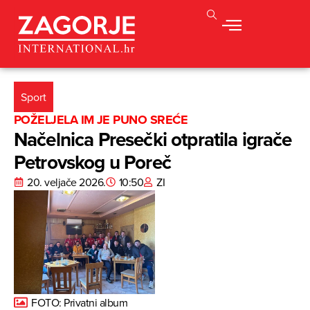
Sport
POŽELJELA IM JE PUNO SREĆE
Načelnica Presečki otpratila igrače
Petrovskog u Poreč
20. veljače 2026.
10:50
ZI
FOTO: Privatni album