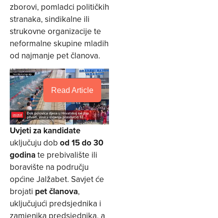
zborovi, pomladci političkih
stranaka, sindikalne ili
strukovne organizacije te
neformalne skupine mladih
od najmanje pet članova.
Read Article
Uvjeti za kandidate
uključuju dob
od 15 do 30
godina
te prebivalište ili
boravište na području
općine Jalžabet. Savjet će
brojati
pet članova
,
uključujući predsjednika i
zamjenika predsjednika, a