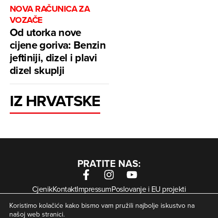
NOVA RAČUNICA ZA
VOZAČE
Od utorka nove
cijene goriva: Benzin
jeftiniji, dizel i plavi
dizel skuplji
IZ HRVATSKE
PRATITE NAS:
Cjenik
Kontakt
Impressum
Poslovanje i EU projekti
Arhiva digitalnih novina
Uvjeti korištenja
Zaštita privatnosti
Koristimo kolačiće kako bismo vam pružili najbolje iskustvo na
Kolačići
našoj web stranici.