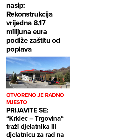
nasip:
Rekonstrukcija
vrijedna 8,17
milijuna eura
podiže zaštitu od
poplava
OTVORENO JE RADNO
MJESTO
PRIJAVITE SE:
“Krklec – Trgovina“
traži djelatnika ili
djelatnicu za rad na