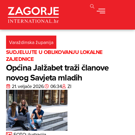
Varaždinska županija
SUDJELUJTE U OBLIKOVANJU LOKALNE
ZAJEDNICE
Općina Jalžabet traži članove
novog Savjeta mladih
21. veljače 2026.
06:34
ZI
FOTO: ilustracija