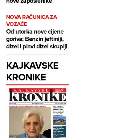
nove zaposlenike
NOVA RAČUNICA ZA
VOZAČE
Od utorka nove cijene
goriva: Benzin jeftiniji,
dizel i plavi dizel skuplji
KAJKAVSKE
KRONIKE