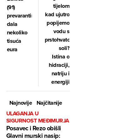
tijelom
(91)
kad ujutro
prevarantima
popijemo
dala
vodu s
nekoliko
prstohvatom
tisuća
soli?
eura
Istina o
hidraciji,
natriju i
energiji
Najnovije
Najčitanije
ULAGANJA U
SIGURNOST MEĐIMURJA
Posavec i Rezo obišli
Glavni murski nasip: