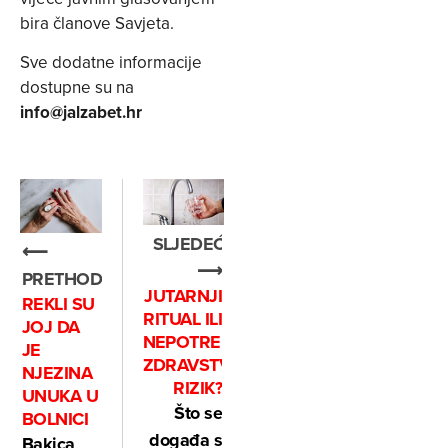
bira članove Savjeta.
Sve dodatne informacije
dostupne su na
info@jalzabet.hr
SLJEDEĆE
⟵
⟶
PRETHODNO
JUTARNJI
REKLI SU
RITUAL ILI
JOJ DA
NEPOTREBAN
JE
ZDRAVSTVENI
NJEZINA
RIZIK?
UNUKA U
Što se
BOLNICI
događa s
Bakica