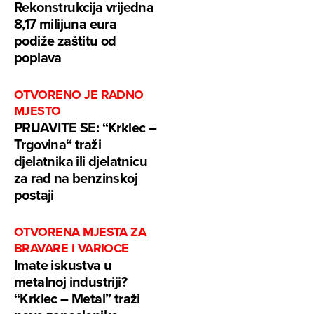
Rekonstrukcija vrijedna
8,17 milijuna eura
podiže zaštitu od
poplava
OTVORENO JE RADNO
MJESTO
PRIJAVITE SE: “Krklec –
Trgovina“ traži
djelatnika ili djelatnicu
za rad na benzinskoj
postaji
OTVORENA MJESTA ZA
BRAVARE I VARIOCE
Imate iskustva u
metalnoj industriji?
“Krklec – Metal” traži