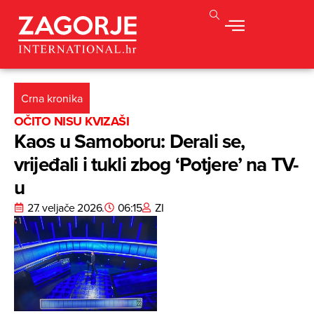
Crna kronika
OČITO NISU KVIZAŠI
Kaos u Samoboru: Derali se,
vrijeđali i tukli zbog ‘Potjere’ na TV-
u
27. veljače 2026.
06:15
ZI