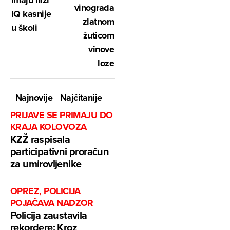
vinograda
IQ kasnije
zlatnom
u školi
žuticom
vinove
loze
Najnovije
Najčitanije
PRIJAVE SE PRIMAJU DO
KRAJA KOLOVOZA
KZŽ raspisala
participativni proračun
za umirovljenike
OPREZ, POLICIJA
POJAČAVA NADZOR
Policija zaustavila
rekordere: Kroz