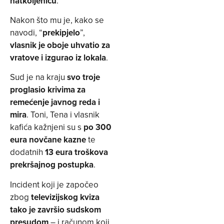
natkoljenicu
.
Nakon što mu je, kako se
navodi, “
prekipjelo
”,
vlasnik je oboje uhvatio za
vratove i izgurao iz lokala
.
Sud je na kraju
svo troje
proglasio krivima za
remećenje javnog reda i
mira
. Toni, Tena i vlasnik
kafića kažnjeni su s
po 300
eura novčane kazne
te
dodatnih
13 eura troškova
prekršajnog postupka
.
Incident koji je započeo
zbog
televizijskog kviza
tako je završio sudskom
presudom
– i računom koji