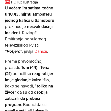
FOTO: Ilustracija
U
večernjim satima, točno
u 18.43, mirnu atmosferu
jednog kafića u Samoboru
prekinuo je
nesvakidašnji
incident
. Razlog?
Emitiranje popularnog
televizijskog kviza
javlja
Danica
.
“
Potjera
”,
Prema pravomoćnoj
presudi,
Toni (44) i Tena
(21)
odlučili su
reagirati jer
im je gledanje kviza išlo
,
kako se navodi, “
toliko na
živce
” da su od
osoblja
zatražili da prebaci
program
. Budući da su
ostali gosti, ali i vlasnik