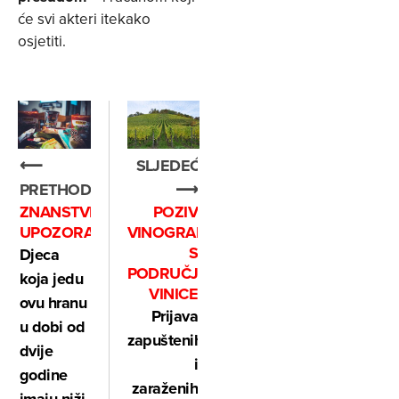
će svi akteri itekako
osjetiti.
SLJEDEĆE
⟵
⟶
PRETHODNO
POZIV
ZNANSTVENICI
VINOGRADARIMA
UPOZORAVAJU
S
Djeca
PODRUČJA
koja jedu
VINICE
ovu hranu
Prijava
u dobi od
zapuštenih
dvije
i
godine
zaraženih
imaju niži