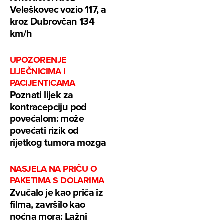
Veleškovec vozio 117, a
kroz Dubrovčan 134
km/h
UPOZORENJE
LIJEČNICIMA I
PACIJENTICAMA
Poznati lijek za
kontracepciju pod
povećalom: može
povećati rizik od
rijetkog tumora mozga
NASJELA NA PRIČU O
PAKETIMA S DOLARIMA
Zvučalo je kao priča iz
filma, završilo kao
noćna mora: Lažni