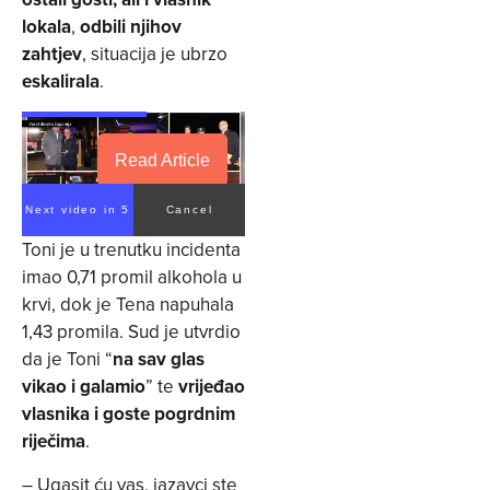
lokala
,
odbili njihov
zahtjev
, situacija je ubrzo
eskalirala
.
Read Article
Next video in 4
Cancel
Toni je u trenutku incidenta
imao 0,71 promil alkohola u
krvi, dok je Tena napuhala
1,43 promila. Sud je utvrdio
da je Toni “
na sav glas
vikao i galamio
” te
vrijeđao
vlasnika i goste pogrdnim
riječima
.
– Ugasit ću vas, jazavci ste