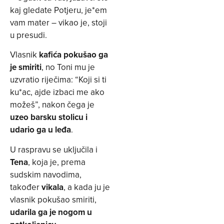
kaj gledate Potjeru, je*em
vam mater – vikao je, stoji
u presudi.
Vlasnik
kafića pokušao ga
je smiriti
, no Toni mu je
uzvratio riječima: “Koji si ti
ku*ac, ajde izbaci me ako
možeš”, nakon čega je
uzeo barsku stolicu i
udario ga u leđa
.
U raspravu se uključila i
Tena
, koja je, prema
sudskim navodima,
također
vikala
, a kada ju je
vlasnik pokušao smiriti,
udarila ga je nogom u