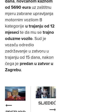
dana
,
novčanom kaznom
od 5690 eura
uz zaštitnu
mjeru zabrane upravljanja
motornim vozilom B
kategorije
u trajanju od 12
mjeseci
te da mu se
trajno
oduzme vozilo
. Sud je
vozaču odredio
zadržavanje u zatvoru u
trajanju od 15 dana, nakon
čega je
predan u zatvor u
Zagrebu
.
SLJEDEĆE
⟵
⟶