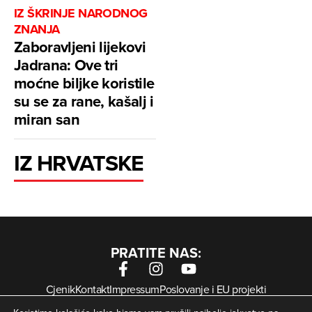
IZ ŠKRINJE NARODNOG
ZNANJA
Zaboravljeni lijekovi
Jadrana: Ove tri
moćne biljke koristile
su se za rane, kašalj i
miran san
IZ HRVATSKE
PRATITE NAS:
Cjenik
Kontakt
Impressum
Poslovanje i EU projekti
Arhiva digitalnih novina
Uvjeti korištenja
Zaštita privatnosti