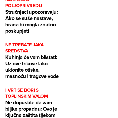
POLJOPRIVREDU
Stručnjaci upozoravaju:
Ako se suše nastave,
hrana bi mogla znatno
poskupjeti
NE TREBATE JAKA
SREDSTVA
Kuhinja će vam blistati:
Uz ove trikove lako
uklonite otiske,
masnoću i tragove vode
I VRT SE BORI S
TOPLINSKIM VALOM
Ne dopustite da vam
biljke propadnu: Ovo je
ključna zaštita tijekom