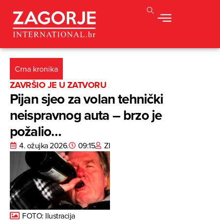
Crna kronika
ZAVRŠIO JE U ZATVORU
Pijan sjeo za volan tehnički
neispravnog auta – brzo je
požalio…
4. ožujka 2026.
09:15
ZI
FOTO: Ilustracija