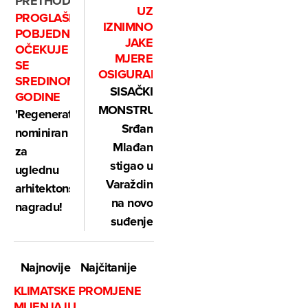
PRETHODNO
UZ
PROGLAŠENJE
IZNIMNO
POBJEDNIKA
JAKE
OČEKUJE
MJERE
SE
OSIGURANJA
SREDINOM
SISAČKI
GODINE
MONSTRUM:
'Regenerator'
Srđan
nominiran
Mlađan
za
stigao u
uglednu
Varaždin
arhitektonsku
na novo
nagradu!
suđenje
Najnovije
Najčitanije
KLIMATSKE PROMJENE
MIJENJAJU