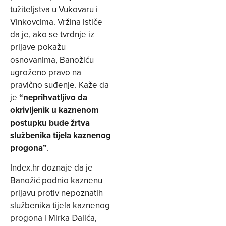
tužiteljstva u Vukovaru i
Vinkovcima. Vržina ističe
da je, ako se tvrdnje iz
prijave pokažu
osnovanima, Banožiću
ugroženo pravo na
pravično suđenje. Kaže da
je
“neprihvatljivo da
okrivljenik u kaznenom
postupku bude žrtva
službenika tijela kaznenog
progona”
.
Index.hr doznaje da je
Banožić podnio kaznenu
prijavu protiv nepoznatih
službenika tijela kaznenog
progona i Mirka Đalića,