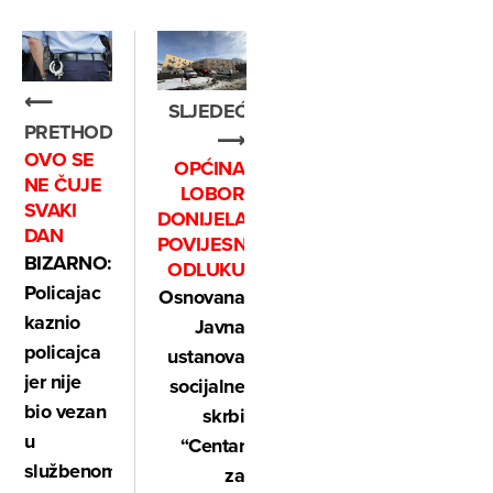
⟵
SLJEDEĆE
PRETHODNO
⟶
OVO SE
OPĆINA
NE ČUJE
LOBOR
SVAKI
DONIJELA
DAN
POVIJESNU
BIZARNO:
ODLUKU
Policajac
Osnovana
kaznio
Javna
policajca
ustanova
jer nije
socijalne
bio vezan
skrbi
u
“Centar
službenom
za