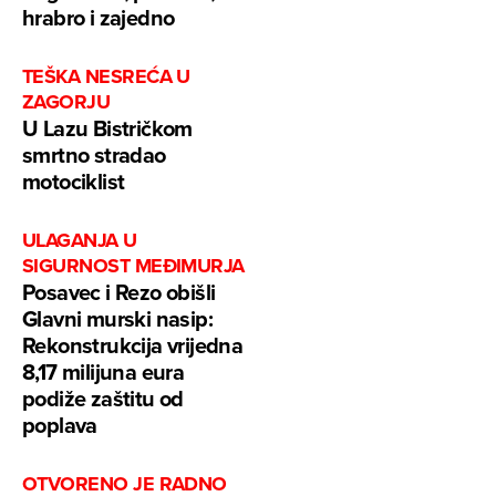
hrabro i zajedno
TEŠKA NESREĆA U
ZAGORJU
U Lazu Bistričkom
smrtno stradao
motociklist
ULAGANJA U
SIGURNOST MEĐIMURJA
Posavec i Rezo obišli
Glavni murski nasip:
Rekonstrukcija vrijedna
8,17 milijuna eura
podiže zaštitu od
poplava
OTVORENO JE RADNO