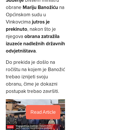
obrane
Mariju Banožiću
na
Općinskom sudu u
Vinkovcima
jutros je
prekinuto
, nakon što je
njegova
obrana zatražila
izuzeće nadležnih državnih
odvjetništava
.
Do prekida je došlo na
ročištu na kojem je Banožić
trebao iznijeti svoju
obranu, čime je dokazni
postupak trebao završiti.
Read Article