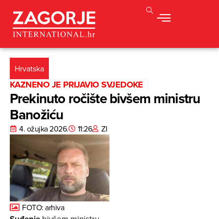
Hrvatska
KAZNENO JE PRIJAVIO SVJEDOKE
Prekinuto ročište bivšem ministru
Banožiću
4. ožujka 2026.
11:26
ZI
FOTO: arhiva
Suđenje
bivšem ministru