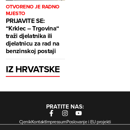
OTVORENO JE RADNO
MJESTO
PRIJAVITE SE:
“Krklec – Trgovina“
traži djelatnika ili
djelatnicu za rad na
benzinskoj postaji
IZ HRVATSKE
PRATITE NAS:
Cjenik
Kontakt
Impressum
Poslovanje i EU projekti
Arhiva digitalnih novina
Uvjeti korištenja
Zaštita privatnosti