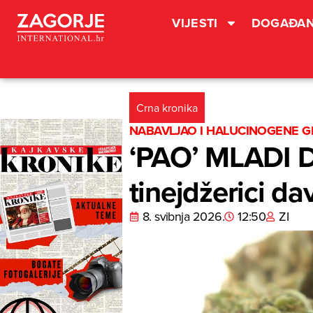
VIJESTI
DOGAĐAN
Crna kronika
NABAVLJAO I HALUCINOGENE G
‘PAO’ MLADI DI
tinejdžerici d
8. svibnja 2026.
12:50
ZI