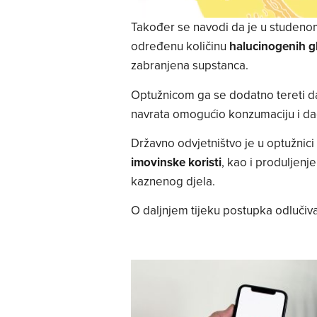
Također se navodi da je u studenom
određenu količinu
halucinogenih gl
zabranjena supstanca.
Optužnicom ga se dodatno tereti da
navrata omogućio konzumaciju i d
Državno odvjetništvo je u optužnic
imovinske koristi
, kao i produljenj
kaznenog djela.
O daljnjem tijeku postupka odlučiva