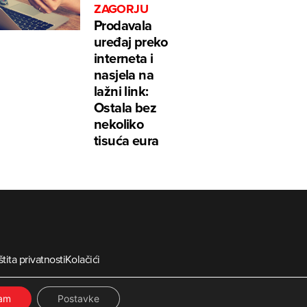
ZAGORJU
Prodavala
uređaj preko
interneta i
nasjela na
lažni link:
Ostala bez
nekoliko
tisuća eura
tita privatnosti
Kolačići
ia
ćam
Postavke