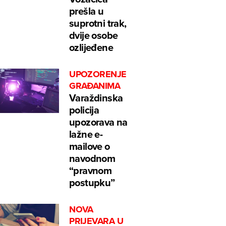
prešla u
suprotni trak,
dvije osobe
ozlijeđene
UPOZORENJE
GRAĐANIMA
Varaždinska
policija
upozorava na
lažne e-
mailove o
navodnom
“pravnom
postupku”
NOVA
PRIJEVARA U