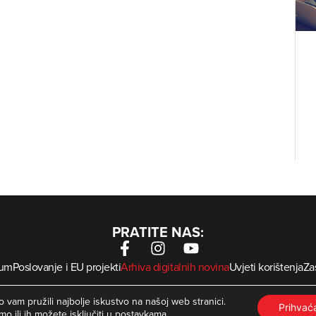
PRATITE NAS:
sum
Poslovanje i EU projekti
Arhiva digitalnih novina
Uvjeti korištenja
Zaš
krMed
 Zagorje International – Sva prava pridržana | Developed by
 vam pružili najbolje iskustvo na našoj web stranici.
Prihva
mo ili ih možete isključiti u
postavkama
.