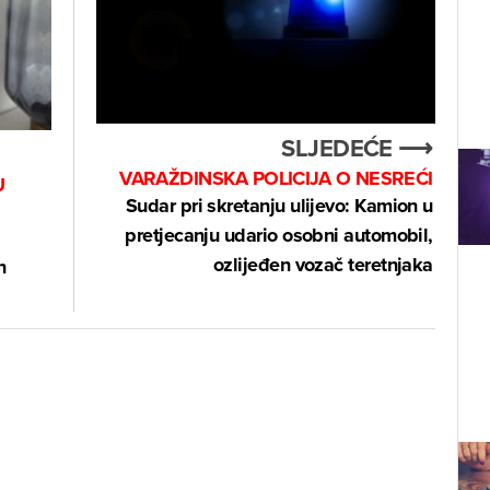
SLJEDEĆE ⟶
VARAŽDINSKA POLICIJA O NESREĆI
U
Sudar pri skretanju ulijevo: Kamion u
pretjecanju udario osobni automobil,
ozlijeđen vozač teretnjaka
n