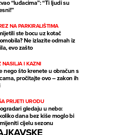
vao “luđacima”: “Ti ljudi su
esni!”
EZ NA PARKIRALIŠTIMA
mijetili ste bocu uz kotač
omobila? Ne izlazite odmah iz
ila, evo zašto
 NASILJA I KAZNI
je nego što krenete u obračun s
icama, pročitajte ovo – zakon ih
i
ŠA PRIJETI URODU
ogradari gledaju u nebo:
oliko dana bez kiše moglo bi
mijeniti cijelu sezonu
AJKAVSKE