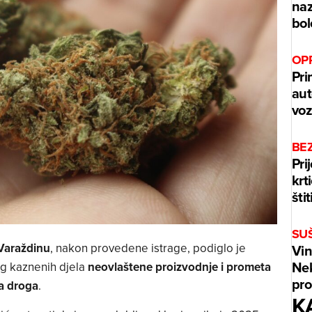
naz
bol
OPR
Pri
aut
voz
BEZ
Pri
krt
štit
SU
Varaždinu
, nakon provedene istrage, podiglo je
Vin
Nek
g kaznenih djela
neovlaštene proizvodnje i prometa
pro
a droga
.
K