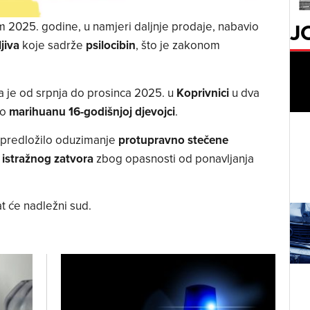
J
 2025. godine, u namjeri daljnje prodaje, nabavio
jiva
koje sadrže
psilocibin
, što je zakonom
 je od srpnja do prosinca 2025. u
Koprivnici
u dva
ao
marihuanu 16-godišnjoj djevojci
.
i predložilo oduzimanje
protupravno stečene
e
istražnog zatvora
zbog opasnosti od ponavljanja
t će nadležni sud.