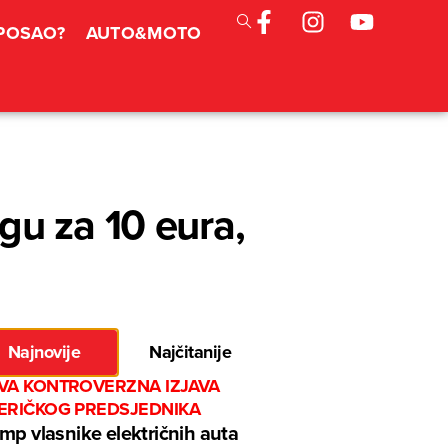
 POSAO?
AUTO&MOTO
gu za 10 eura,
Najnovije
Najčitanije
VA KONTROVERZNA IZJAVA
ERIČKOG PREDSJEDNIKA
mp vlasnike električnih auta