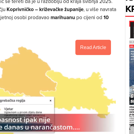
 se tereti da je u razdoblju od kraja svibnja 2025.
K
čju
Koprivničko – križevačke županije
, u više navrata
ljetnoj osobi prodavao
marihuanu
po cijeni od
10
Read Article