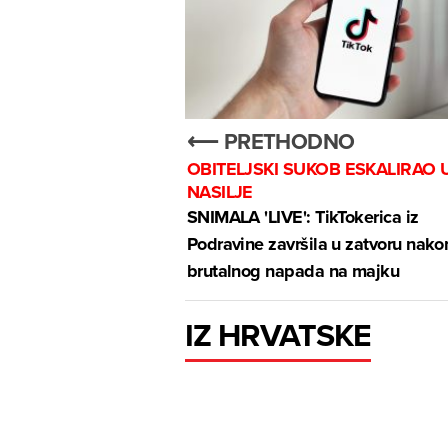
⟵ PRETHODNO
OBITELJSKI SUKOB ESKALIRAO 
NASILJE
SNIMALA 'LIVE': TikTokerica iz
Podravine završila u zatvoru nako
brutalnog napada na majku
IZ HRVATSKE