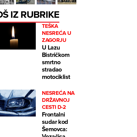
OŠ IZ RUBRIKE
TEŠKA
NESREĆA U
ZAGORJU
U Lazu
Bistričkom
smrtno
stradao
motociklist
NESREĆA NA
DRŽAVNOJ
CESTI D-2
Frontalni
sudar kod
Šemovca:
Vozačica