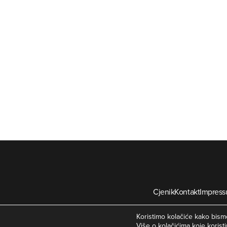
Cjenik
Kontakt
Impres
©
Koristimo kolačiće kako bismo
Više o kolačićima koje koristi