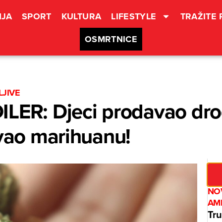
JA
SPORT
KULTURA
LIFESTYLE
TRAŽITE
OSMRTNICE
LJIVE
LER: Djeci prodavao dro
avao marihuanu!
NO
AM
Tru