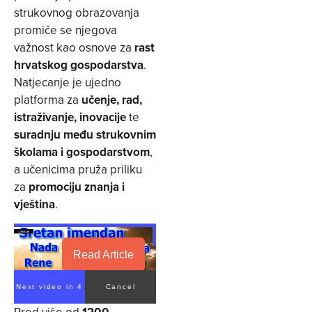
strukovnog obrazovanja
promiče se njegova
važnost kao osnove za
rast
hrvatskog gospodarstva
.
Natjecanje je ujedno
platforma za
učenje, rad,
istraživanje, inovacije
te
suradnju među strukovnim
školama i gospodarstvom
,
a učenicima pruža priliku
za
promociju znanja i
vještina
.
Read Article
Next video in 3
Cancel
Pred više od
1200