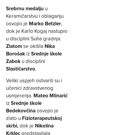
Srebrnu medalju
u
Keramičarstvu i oblaganju
osvojio je
Marko Betzler
,
dok je Karlo Kogaj nastupio
u disciplini Suha gradnja.
Zlatom
se okitila
Nika
Borošak
iz
Srednje škole
Zabok
u disciplini
Slastičarstvo
.
Veliki uspjeh ostvarili su i
učenici zdravstvenog
usmjerenja.
Mateo Mlinarić
iz
Srednje škole
Bedekovčina
osvojio je
zlato u
Fizioterapeutskoj
skrbi,
dok je
Nikolina
Krklec
predstavljala