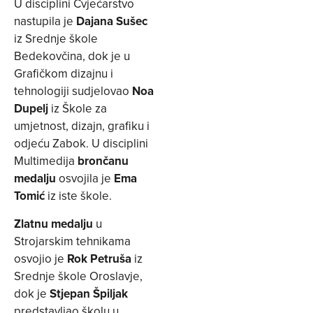
U disciplini Cvjećarstvo
nastupila je
Dajana Sušec
iz Srednje škole
Bedekovčina, dok je u
Grafičkom dizajnu i
tehnologiji sudjelovao
Noa
Dupelj
iz Škole za
umjetnost, dizajn, grafiku i
odjeću Zabok. U disciplini
Multimedija
brončanu
medalju
osvojila je
Ema
Tomić
iz iste škole.
Zlatnu medalju
u
Strojarskim tehnikama
osvojio je
Rok Petruša
iz
Srednje škole Oroslavje,
dok je
Stjepan Špiljak
predstavljao školu u