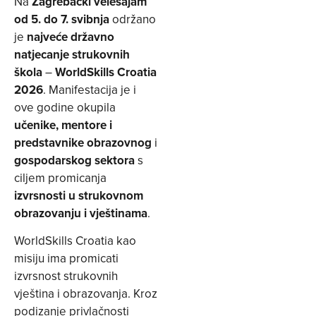
Na
Zagrebački velesajam
od 5. do 7. svibnja
održano
je
najveće državno
natjecanje strukovnih
škola
–
WorldSkills Croatia
2026
. Manifestacija je i
ove godine okupila
učenike, mentore i
predstavnike obrazovnog
i
gospodarskog sektora
s
ciljem promicanja
izvrsnosti u strukovnom
obrazovanju i vještinama
.
WorldSkills Croatia kao
misiju ima promicati
izvrsnost strukovnih
vještina i obrazovanja. Kroz
podizanje privlačnosti