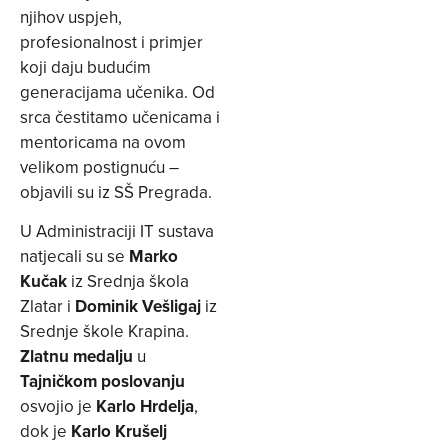
njihov uspjeh,
profesionalnost i primjer
koji daju budućim
generacijama učenika. Od
srca čestitamo učenicama i
mentoricama na ovom
velikom postignuću –
objavili su iz SŠ Pregrada.
U Administraciji IT sustava
natjecali su se
Marko
Kučak
iz Srednja škola
Zlatar i
Dominik Vešligaj
iz
Srednje škole Krapina.
Zlatnu medalju
u
Tajničkom poslovanju
osvojio je
Karlo Hrdelja
,
dok je
Karlo Krušelj