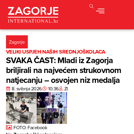
Zagorje
VELIKI USPJEH NAŠIH SREDNJOŠKOLACA
SVAKA ČAST: Mladi iz Zagorja
briljirali na najvećem strukovnom
natjecanju – osvojen niz medalja
8. svibnja 2026.
10:36
ZI
FOTO: Facebook