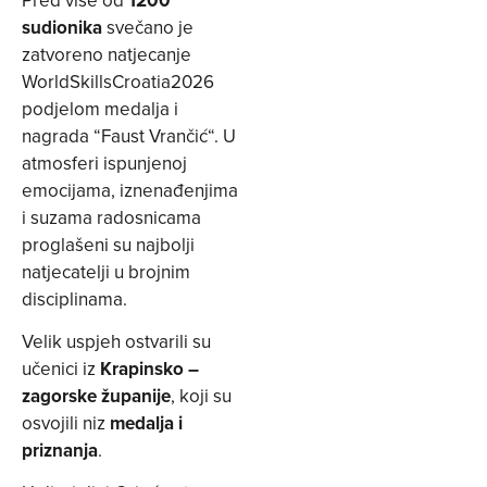
sudionika
svečano je
zatvoreno natjecanje
WorldSkillsCroatia2026
podjelom medalja i
nagrada “Faust Vrančić“. U
atmosferi ispunjenoj
emocijama, iznenađenjima
i suzama radosnicama
proglašeni su najbolji
natjecatelji u brojnim
disciplinama.
Velik uspjeh ostvarili su
učenici iz
Krapinsko –
zagorske županije
, koji su
osvojili niz
medalja i
priznanja
.