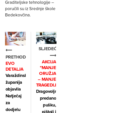
Graditeljske tehnologije –
poručili su iz Srednje škole
Bedekovčina.
SLJEDEĆE
⟵
⟶
PRETHODNO
AKCIJA
EVO
"MANJE
DETALJA
ORUŽJA
Varaždinska
– MANJE
županija
TRAGEDIJA“
objavila
Dragovoljno
Natječaj
predano
za
pušku,
dodjelu
pištolj i