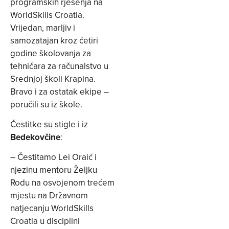
programskih rješenja na
WorldSkills Croatia.
Vrijedan, marljiv i
samozatajan kroz četiri
godine školovanja za
tehničara za računalstvo u
Srednjoj školi Krapina.
Bravo i za ostatak ekipe –
poručili su iz škole.
Čestitke su stigle i iz
Bedekovčine
:
– Čestitamo Lei Oraić i
njezinu mentoru Željku
Rodu na osvojenom trećem
mjestu na Državnom
natjecanju WorldSkills
Croatia u disciplini