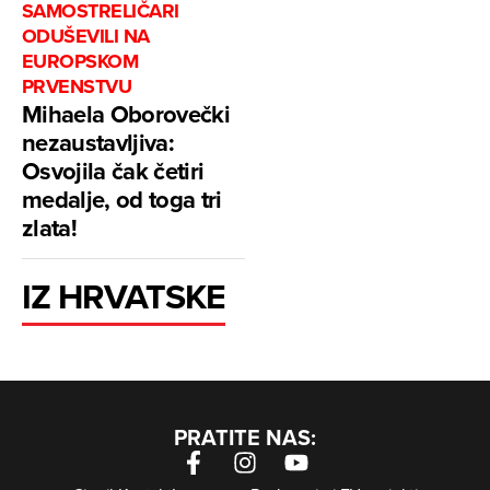
SAMOSTRELIČARI
ODUŠEVILI NA
EUROPSKOM
PRVENSTVU
Mihaela Oborovečki
nezaustavljiva:
Osvojila čak četiri
medalje, od toga tri
zlata!
IZ HRVATSKE
PRATITE NAS: