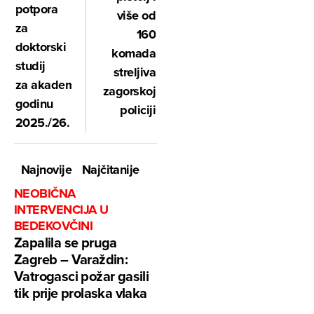
potpora
više od
za
160
doktorski
komada
studij
streljiva
za akademsku
zagorskoj
godinu
policiji
2025./26.
Najnovije
Najčitanije
NEOBIČNA
INTERVENCIJA U
BEDEKOVČINI
Zapalila se pruga
Zagreb – Varaždin:
Vatrogasci požar gasili
tik prije prolaska vlaka