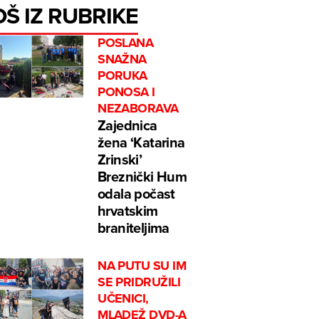
OŠ IZ RUBRIKE
POSLANA
SNAŽNA
PORUKA
PONOSA I
NEZABORAVA
Zajednica
žena ‘Katarina
Zrinski’
Breznički Hum
odala počast
hrvatskim
braniteljima
NA PUTU SU IM
SE PRIDRUŽILI
UČENICI,
MLADEŽ DVD-A