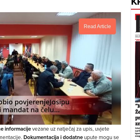
K
Read Article
ne informacije
vezane uz natječaj za upis, uvjete
mentacije.
Dokumentacija i dodatne
upute mogu se