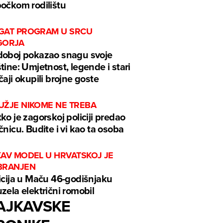
očkom rodilištu
GAT PROGRAM U SRCU
GORJA
oboj pokazao snagu svoje
tine: Umjetnost, legende i stari
čaji okupili brojne goste
UŽJE NIKOME NE TREBA
ko je zagorskoj policiji predao
čnicu. Budite i vi kao ta osoba
KAV MODEL U HRVATSKOJ JE
BRANJEN
icija u Maču 46-godišnjaku
zela električni romobil
AJKAVSKE