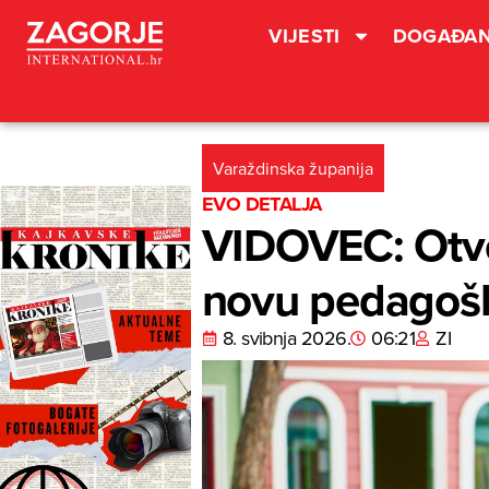
VIJESTI
DOGAĐAN
Varaždinska županija
EVO DETALJA
VIDOVEC: Otvore
novu pedagoš
8. svibnja 2026.
06:21
ZI