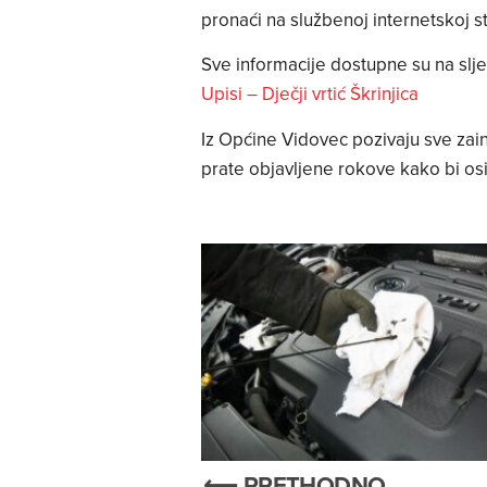
pronaći na službenoj internetskoj str
Sve informacije dostupne su na slj
Upisi – Dječji vrtić Škrinjica
Iz Općine Vidovec pozivaju sve zain
prate objavljene rokove kako bi osi
⟵ PRETHODNO