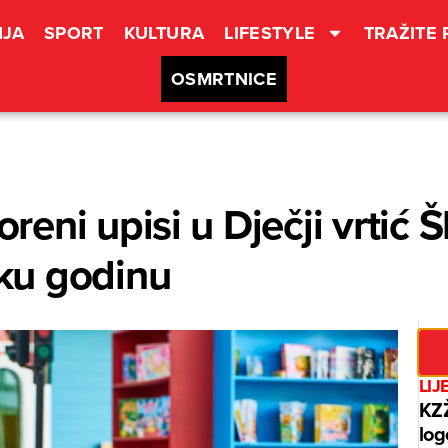
JA
SPORT
KULTURA
LIFESTYLE
TRAŽITE
OSMRTNICE
ni upisi u Dječji vrtić Šk
ku godinu
LIJ
KZŽ
log