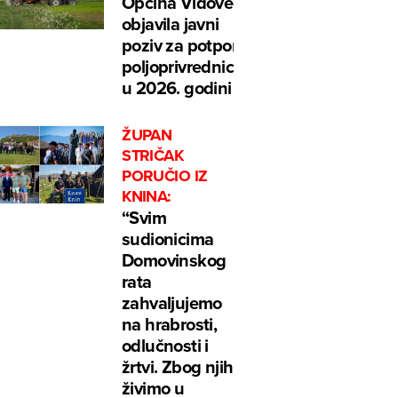
Općina Vidovec
objavila javni
poziv za potpore
poljoprivrednicima
u 2026. godini
ŽUPAN
STRIČAK
PORUČIO IZ
KNINA:
“Svim
sudionicima
Domovinskog
rata
zahvaljujemo
na hrabrosti,
odlučnosti i
žrtvi. Zbog njih
živimo u