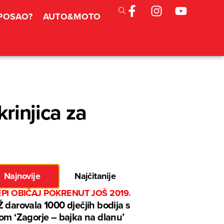
 POSAO?
AUTO&MOTO
rinjica za
Najnovije
Najčitanije
EPI OBIČAJ POKRENUT JOŠ 2019.
 darovala 1000 dječjih bodija s
om ‘Zagorje – bajka na dlanu’