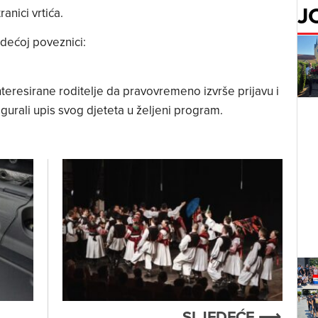
J
anici vrtića.
edećoj poveznici:
teresirane roditelje da pravovremeno izvrše prijavu i
gurali upis svog djeteta u željeni program.
SLJEDEĆE ⟶