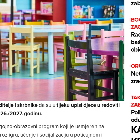
zab
BO
ZA
Rad
baš
obi
OR
Net
zra
TA
ZA
ditelje i skrbnike
da su u
tijeku upisi djece u redoviti
Pol
26./2027. godinu.
odu
K
odgojno-obrazovni program koji je usmjeren na
oz igru, učenje i socijalizaciju u poticajnom i