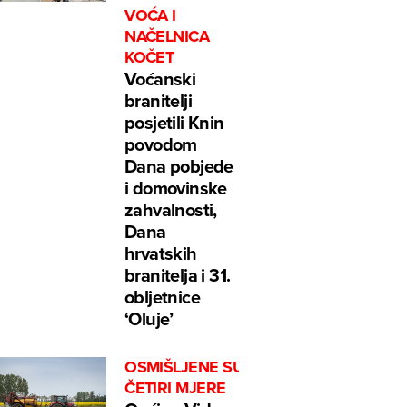
VOĆA I
NAČELNICA
KOČET
Voćanski
branitelji
posjetili Knin
povodom
Dana pobjede
i domovinske
zahvalnosti,
Dana
hrvatskih
branitelja i 31.
obljetnice
‘Oluje’
OSMIŠLJENE SU
ČETIRI MJERE