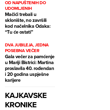
OD NAPUŠTENIH DO
UDOMLJENIH
Mačići trebali u
sklonište, no završili
kod načelnika Odaka:
“Tu će ostati”
DVA JUBILEJA, JEDNA
POSEBNA VEČER
Gala večer za pamćenje
u Mariji Bistrici: Martina
proslavila 40. rođendan
i 20 godina uspješne
karijere
KAJKAVSKE
KRONIKE