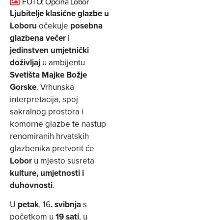
FOTO: Općina Lobor
Ljubitelje klasične glazbe u
Loboru
očekuje
posebna
glazbena večer
i
jedinstven umjetnički
doživljaj
u ambijentu
Svetišta Majke Božje
Gorske
. Vrhunska
interpretacija, spoj
sakralnog prostora i
komorne glazbe te nastup
renomiranih hrvatskih
glazbenika pretvorit će
Lobor
u mjesto susreta
kulture, umjetnosti i
duhovnosti
.
U
petak
, 16
. svibnja
s
početkom u
19 sati
, u