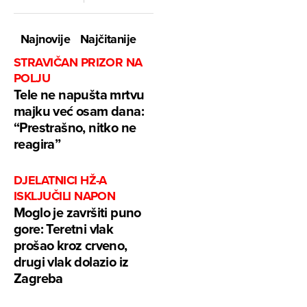
Najnovije
Najčitanije
STRAVIČAN PRIZOR NA
POLJU
Tele ne napušta mrtvu
majku već osam dana:
“Prestrašno, nitko ne
reagira”
DJELATNICI HŽ-A
ISKLJUČILI NAPON
Moglo je završiti puno
gore: Teretni vlak
prošao kroz crveno,
drugi vlak dolazio iz
Zagreba