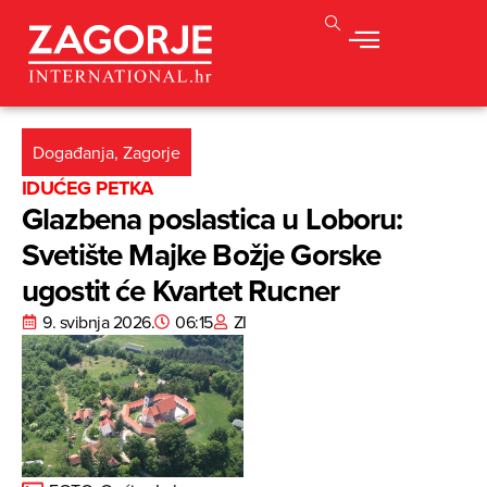
Događanja
,
Zagorje
IDUĆEG PETKA
Glazbena poslastica u Loboru:
Svetište Majke Božje Gorske
ugostit će Kvartet Rucner
9. svibnja 2026.
06:15
ZI