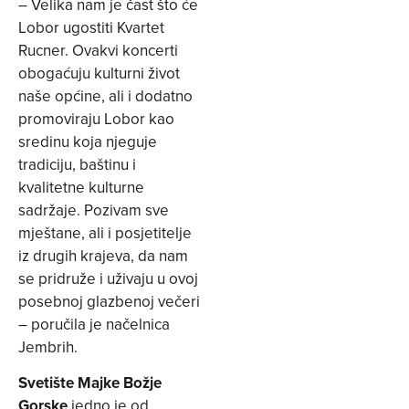
– Velika nam je čast što će
Lobor ugostiti Kvartet
Rucner. Ovakvi koncerti
obogaćuju kulturni život
naše općine, ali i dodatno
promoviraju Lobor kao
sredinu koja njeguje
tradiciju, baštinu i
kvalitetne kulturne
sadržaje. Pozivam sve
mještane, ali i posjetitelje
iz drugih krajeva, da nam
se pridruže i uživaju u ovoj
posebnoj glazbenoj večeri
– poručila je načelnica
Jembrih.
Svetište Majke Božje
Gorske
jedno je od