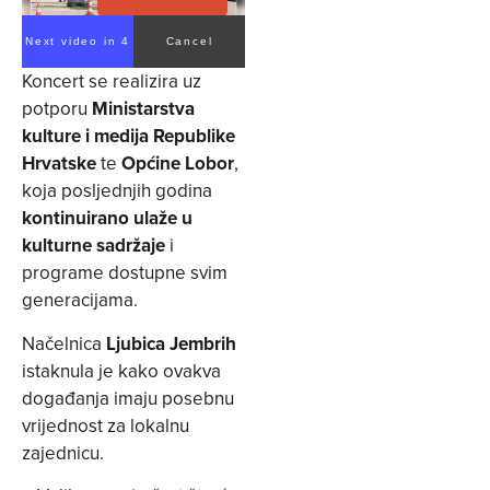
Next video in 3
Cancel
Koncert se realizira uz
potporu
Ministarstva
kulture i medija Republike
Hrvatske
te
Općine Lobor
,
koja posljednjih godina
kontinuirano ulaže u
kulturne sadržaje
i
programe dostupne svim
generacijama.
Načelnica
Ljubica Jembrih
istaknula je kako ovakva
događanja imaju posebnu
vrijednost za lokalnu
zajednicu.