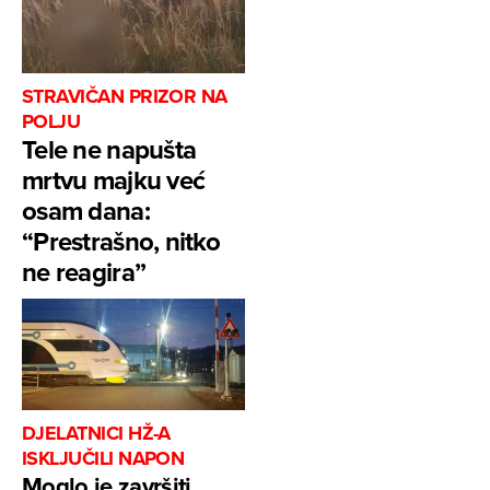
STRAVIČAN PRIZOR NA
POLJU
Tele ne napušta
mrtvu majku već
osam dana:
“Prestrašno, nitko
ne reagira”
DJELATNICI HŽ-A
ISKLJUČILI NAPON
Moglo je završiti