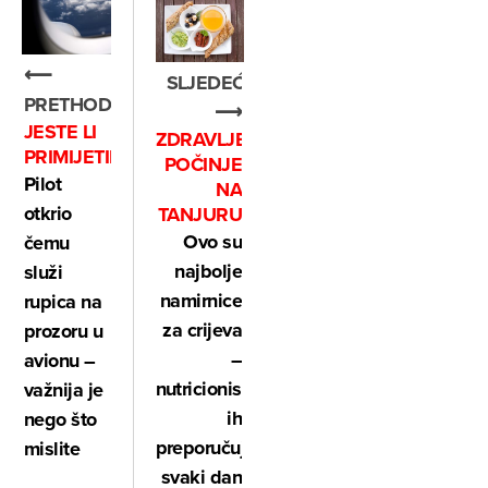
⟵
SLJEDEĆE
PRETHODNO
⟶
JESTE LI
ZDRAVLJE
PRIMIJETILI?
POČINJE
Pilot
NA
otkrio
TANJURU
Ovo su
čemu
najbolje
služi
namirnice
rupica na
za crijeva
prozoru u
–
avionu –
nutricionisti
važnija je
ih
nego što
preporučuju
mislite
svaki dan