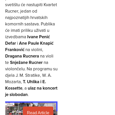
svetištu će nastupiti Kvartet
Rucner, jedan od
najpoznatijih hrvatskih
komornih sastava. Publika
će imati priliku uživati u
izvedbama
Ivane Penić
Defar
i
Ane Paule Knapić
Franković
na violini,
Dragana Rucnera
na violi
te
Snježane Rucner
na
violončelu. Na programu su
djela J. M. Stratike, W. A.
Mozarta,
T. Uhlika i E.
Kossette
, a
ulaz na koncert
je slobodan
.
Read Article