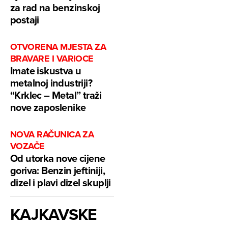
za rad na benzinskoj
postaji
OTVORENA MJESTA ZA
BRAVARE I VARIOCE
Imate iskustva u
metalnoj industriji?
“Krklec – Metal” traži
nove zaposlenike
NOVA RAČUNICA ZA
VOZAČE
Od utorka nove cijene
goriva: Benzin jeftiniji,
dizel i plavi dizel skuplji
KAJKAVSKE