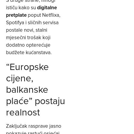
S druge strane, mnogi
ističu kako su
digitalne
pretplate
poput Netflixa,
Spotifya i sličnih servisa
postale novi, stalni
mjesečni trošak koji
dodatno opterećuje
budžete kućanstava.
“Europske
cijene,
balkanske
plaće” postaju
realnost
Zaključak rasprave jasno
pokazuje rastući osjećaj