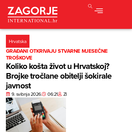
Hrvatska
GRAĐANI OTKRIVAJU STVARNE MJESEČNE
TROŠKOVE
Koliko košta život u Hrvatskoj?
Brojke tročlane obitelji šokirale
javnost
9. svibnja 2026.
06:21
ZI