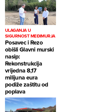
ULAGANJA U
SIGURNOST MEĐIMURJA
Posavec i Rezo
obišli Glavni murski
nasip:
Rekonstrukcija
vrijedna 8,17
milijuna eura
podiže zaštitu od
poplava