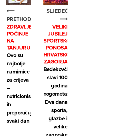
⟵
SLJEDEĆE
PRETHODNO
⟶
ZDRAVLJE
VELIKI
POČINJE
JUBILEJ
NA
SPORTSKOG
TANJURU
PONOSA
HRVATSKOG
Ovo su
ZAGORJA
najbolje
Bedekovčina
namirnice
slavi 100
za crijeva
godina
–
nogometa:
nutricionisti
Dva dana
ih
sporta,
preporučuju
glazbe i
svaki dan
velike
zagorske