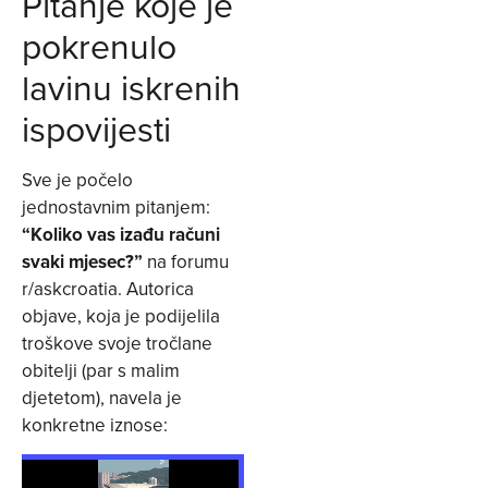
Pitanje koje je
pokrenulo
lavinu iskrenih
ispovijesti
Sve je počelo
jednostavnim pitanjem:
“Koliko vas izađu računi
svaki mjesec?”
na forumu
r/askcroatia. Autorica
objave, koja je podijelila
troškove svoje tročlane
obitelji (par s malim
djetetom), navela je
konkretne iznose: