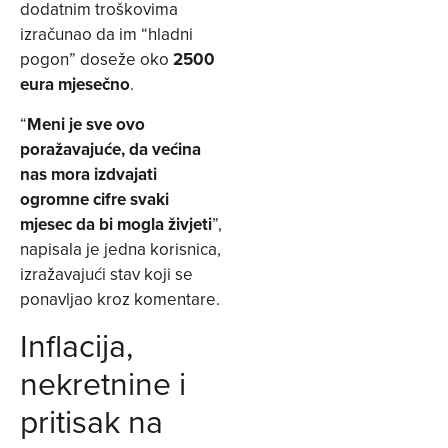
dodatnim troškovima
izračunao da im “hladni
pogon” doseže oko
2500
eura mjesečno
.
“
Meni je sve ovo
poražavajuće, da većina
nas mora izdvajati
ogromne cifre svaki
mjesec da bi mogla živjeti
”,
napisala je jedna korisnica,
izražavajući stav koji se
ponavljao kroz komentare.
Inflacija,
nekretnine i
pritisak na