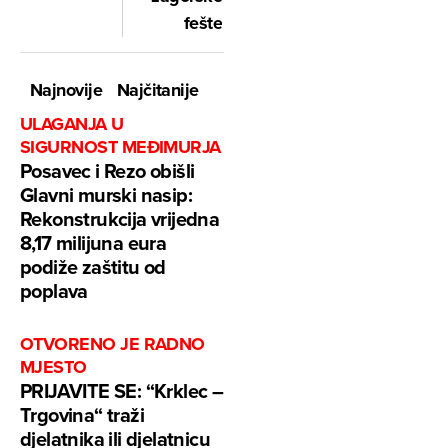
fešte
Najnovije
Najčitanije
ULAGANJA U
SIGURNOST MEĐIMURJA
Posavec i Rezo obišli
Glavni murski nasip:
Rekonstrukcija vrijedna
8,17 milijuna eura
podiže zaštitu od
poplava
OTVORENO JE RADNO
MJESTO
PRIJAVITE SE: “Krklec –
Trgovina“ traži
djelatnika ili djelatnicu