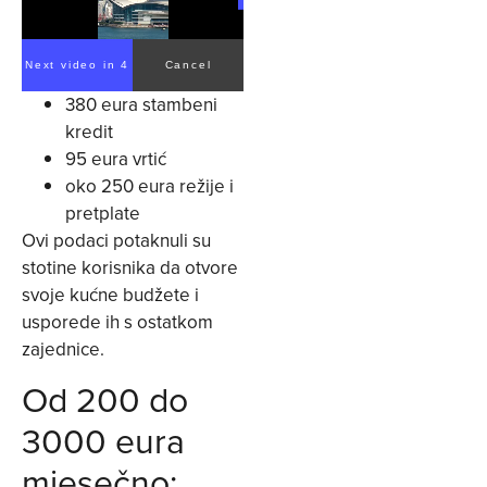
Next video in 3
Cancel
380 eura stambeni
kredit
95 eura vrtić
oko 250 eura režije i
pretplate
Ovi podaci potaknuli su
stotine korisnika da otvore
svoje kućne budžete i
usporede ih s ostatkom
zajednice.
Od 200 do
3000 eura
mjesečno: