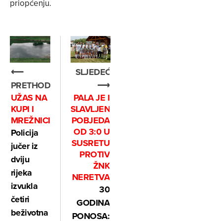
priopćenju.
SLJEDEĆE
⟵
⟶
PRETHODNO
PALA JE I
UŽAS NA
SLAVLJENIČKA
KUPI I
POBJEDA
MREŽNICI
OD 3:0 U
Policija
SUSRETU
jučer iz
PROTIV
dviju
ŽNK
rijeka
NERETVA
izvukla
30
četiri
GODINA
beživotna
PONOSA: