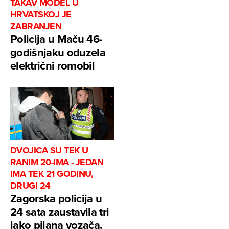
TAKAV MODEL U
HRVATSKOJ JE
ZABRANJEN
Policija u Maču 46-
godišnjaku oduzela
električni romobil
DVOJICA SU TEK U
RANIM 20-IMA - JEDAN
IMA TEK 21 GODINU,
DRUGI 24
Zagorska policija u
24 sata zaustavila tri
jako pijana vozača.