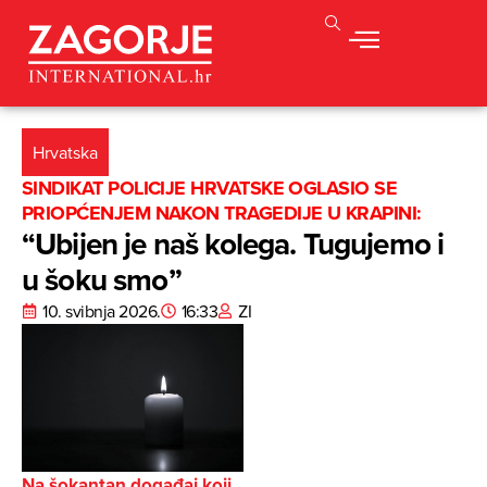
Hrvatska
SINDIKAT POLICIJE HRVATSKE OGLASIO SE
PRIOPĆENJEM NAKON TRAGEDIJE U KRAPINI:
“Ubijen je naš kolega. Tugujemo i
u šoku smo”
10. svibnja 2026.
16:33
ZI
Na šokantan događaj koji