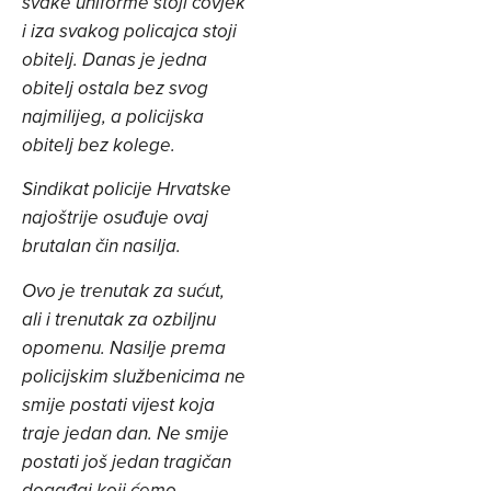
svake uniforme stoji čovjek
i iza svakog policajca stoji
obitelj. Danas je jedna
obitelj ostala bez svog
najmilijeg, a policijska
obitelj bez kolege.
Sindikat policije Hrvatske
najoštrije osuđuje ovaj
brutalan čin nasilja.
Ovo je trenutak za sućut,
ali i trenutak za ozbiljnu
opomenu. Nasilje prema
policijskim službenicima ne
smije postati vijest koja
traje jedan dan. Ne smije
postati još jedan tragičan
događaj koji ćemo