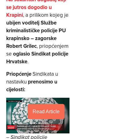
se jutros dogodio u
Krapini
, a prilikom kojeg je
ubijen voditelj Službe
kriminalističke policije PU
krapinsko – zagorske
Robert Grilec
, priopćenjem
se
oglasio Sindikat policije
Hrvatske
.
Priopćenje
Sindikata u
nastavku
prenosimo u
cijelosti:
Read Article
– Sindikat policije