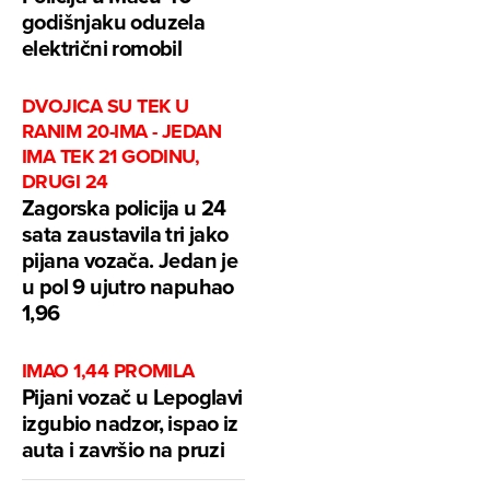
godišnjaku oduzela
električni romobil
DVOJICA SU TEK U
RANIM 20-IMA - JEDAN
IMA TEK 21 GODINU,
DRUGI 24
Zagorska policija u 24
sata zaustavila tri jako
pijana vozača. Jedan je
u pol 9 ujutro napuhao
1,96
IMAO 1,44 PROMILA
Pijani vozač u Lepoglavi
izgubio nadzor, ispao iz
auta i završio na pruzi