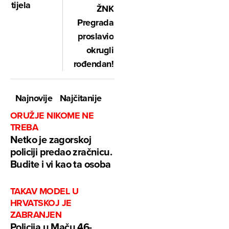
tijela
ŽNK
Pregrada
proslavio
okrugli
rođendan!
Najnovije
Najčitanije
ORUŽJE NIKOME NE
TREBA
Netko je zagorskoj
policiji predao zračnicu.
Budite i vi kao ta osoba
TAKAV MODEL U
HRVATSKOJ JE
ZABRANJEN
Policija u Maču 46-