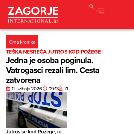
Crna kronika
TEŠKA NESREĆA JUTROS KOD POŽEGE
Jedna je osoba poginula.
Vatrogasci rezali lim. Cesta
zatvorena
11. svibnja 2026.
09:13
ZI
Jutros se kod Požege
, na