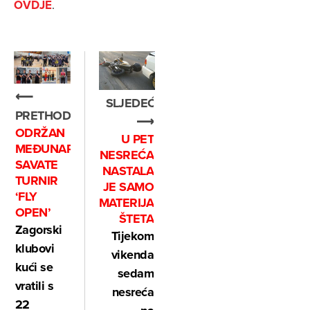
OVDJE
.
⟵
SLJEDEĆE
PRETHODNO
⟶
ODRŽAN
U PET
MEĐUNARODNI
NESREĆA
SAVATE
NASTALA
TURNIR
JE SAMO
‘FLY
MATERIJALNA
OPEN’
ŠTETA
Zagorski
Tijekom
klubovi
vikenda
kući se
sedam
vratili s
nesreća
22