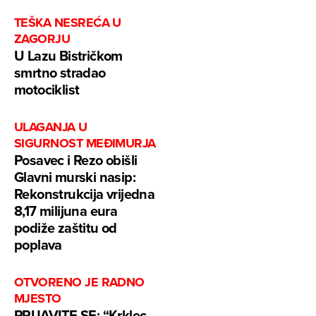
TEŠKA NESREĆA U
ZAGORJU
U Lazu Bistričkom
smrtno stradao
motociklist
ULAGANJA U
SIGURNOST MEĐIMURJA
Posavec i Rezo obišli
Glavni murski nasip:
Rekonstrukcija vrijedna
8,17 milijuna eura
podiže zaštitu od
poplava
OTVORENO JE RADNO
MJESTO
PRIJAVITE SE: “Krklec –