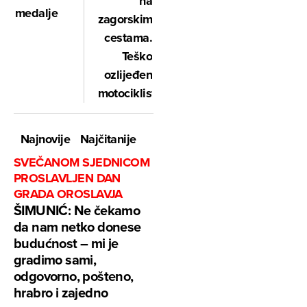
na
medalje
zagorskim
cestama.
Teško
ozlijeđen
motociklist
Najnovije
Najčitanije
SVEČANOM SJEDNICOM
PROSLAVLJEN DAN
GRADA OROSLAVJA
ŠIMUNIĆ: Ne čekamo
da nam netko donese
budućnost – mi je
gradimo sami,
odgovorno, pošteno,
hrabro i zajedno