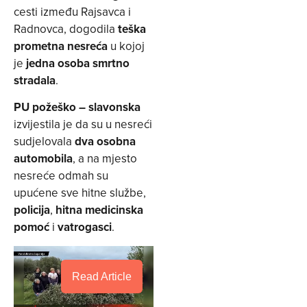
cesti između Rajsavca i
Radnovca, dogodila
teška
prometna nesreća
u kojoj
je
jedna osoba smrtno
stradala
.
PU požeško – slavonska
izvijestila je da su u nesreći
sudjelovala
dva osobna
automobila
, a na mjesto
nesreće odmah su
upućene sve hitne službe,
policija
,
hitna medicinska
pomoć
i
vatrogasci
.
Read Article