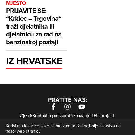
MJESTO
PRIJAVITE SE:
“Krklec – Trgovina“
traži djelatnika ili
djelatnicu za rad na
benzinskoj postaji
IZ HRVATSKE
PRATITE NAS:
Cjenik
Kontakt
Impressum
Poslovanje i EU projekti
Arhiva digitalnih novina
Uvjeti korištenja
Zaštita privatnosti
Koristimo kolačiće kako bismo vam pružili najbolje iskustvo na
Kolačići
našoj web stranici.