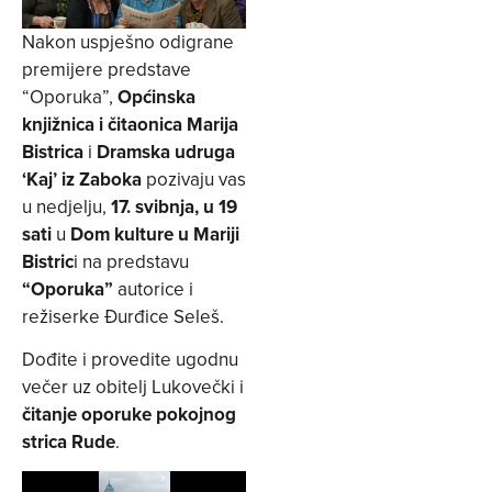
Nakon uspješno odigrane
premijere predstave
“Oporuka”,
Općinska
knjižnica i čitaonica Marija
Bistrica
i
Dramska udruga
‘Kaj’ iz Zaboka
pozivaju vas
u nedjelju,
17. svibnja, u 19
sati
u
Dom kulture u Mariji
Bistric
i na predstavu
“Oporuka”
autorice i
režiserke Đurđice Seleš.
Dođite i provedite ugodnu
večer uz obitelj Lukovečki i
čitanje oporuke pokojnog
strica Rude
.