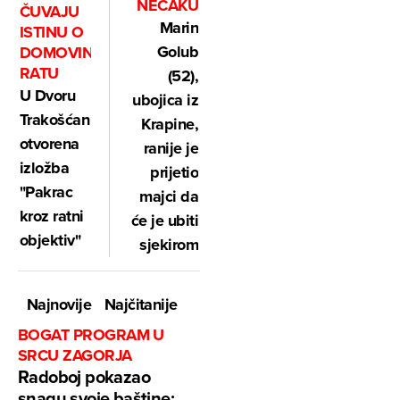
NEĆAKU
ČUVAJU
Marin
ISTINU O
Golub
DOMOVINSKOM
RATU
(52),
U Dvoru
ubojica iz
Trakošćan
Krapine,
otvorena
ranije je
izložba
prijetio
"Pakrac
majci da
kroz ratni
će je ubiti
objektiv"
sjekirom
Najnovije
Najčitanije
BOGAT PROGRAM U
SRCU ZAGORJA
Radoboj pokazao
snagu svoje baštine: