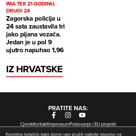
IMA TEK 21 GODINU,
DRUGI 24
Zagorska policija u
24 sata zaustavila tri
jako pijana vozača.
Jedan je u pol 9
ujutro napuhao 1,96
IZ HRVATSKE
PRATITE NAS:
Cjenik
Kontakt
Impressum
Poslovanje i EU projekti
Arhiva digitalnih novina
Uvjeti korištenja
Zaštita privatnosti
Koristimo kolačiće kako bismo vam pružili najbolje iskustvo na