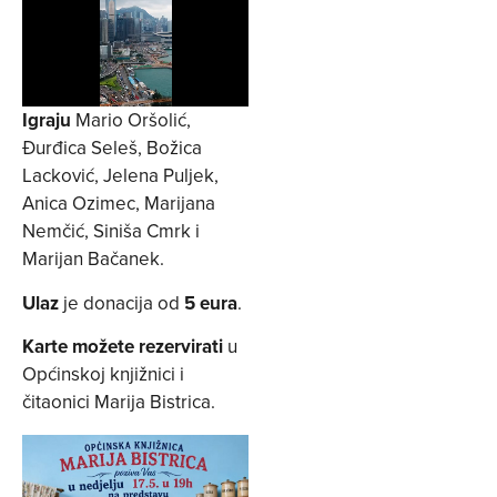
Igraju
Mario Oršolić,
Đurđica Seleš, Božica
Lacković, Jelena Puljek,
Anica Ozimec, Marijana
Nemčić, Siniša Cmrk i
Marijan Bačanek.
Ulaz
je donacija od
5 eura
.
Karte možete rezervirati
u
Općinskoj knjižnici i
čitaonici Marija Bistrica.