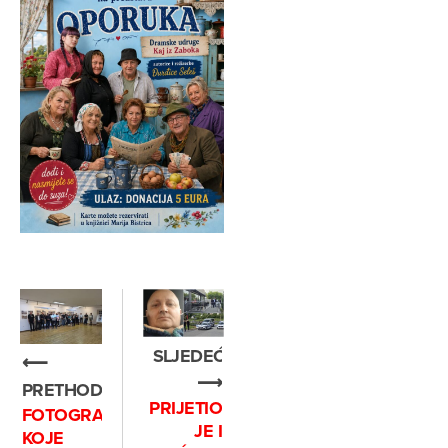
SLJEDEĆE
⟵
⟶
PRETHODNO
PRIJETIO
FOTOGRAFIJE
JE I
KOJE