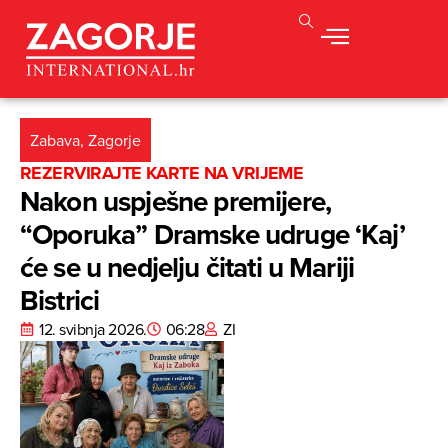
Zabava
,
Zagorje
REZERVIRAJTE KARTE NA VRIJEME
Nakon uspješne premijere,
“Oporuka” Dramske udruge ‘Kaj’
će se u nedjelju čitati u Mariji
Bistrici
12. svibnja 2026.
06:28
ZI