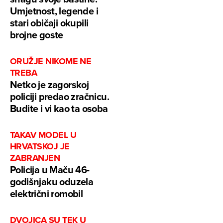
Umjetnost, legende i
stari običaji okupili
brojne goste
ORUŽJE NIKOME NE
TREBA
Netko je zagorskoj
policiji predao zračnicu.
Budite i vi kao ta osoba
TAKAV MODEL U
HRVATSKOJ JE
ZABRANJEN
Policija u Maču 46-
godišnjaku oduzela
električni romobil
DVOJICA SU TEK U