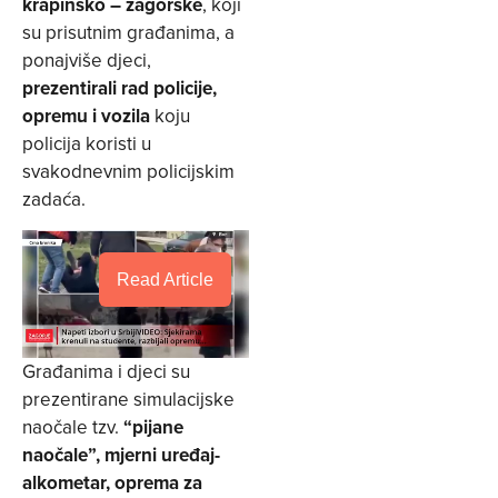
krapinsko – zagorske
, koji
su prisutnim građanima, a
ponajviše djeci,
prezentirali rad policije,
opremu i vozila
koju
policija koristi u
svakodnevnim policijskim
zadaća.
Read Article
Građanima i djeci su
prezentirane simulacijske
naočale tzv.
“pijane
naočale”,
mjerni uređaj-
alkometar, oprema za