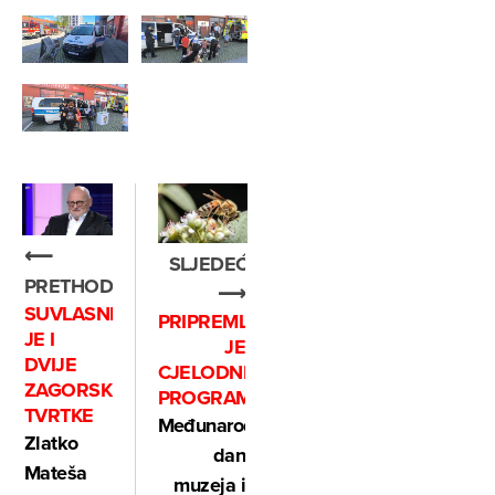
⟵
SLJEDEĆE
PRETHODNO
⟶
SUVLASNIK
PRIPREMLJEN
JE I
JE
DVIJE
CJELODNEVNI
ZAGORSKE
PROGRAM
TVRTKE
Međunarodni
Zlatko
dan
Mateša
muzeja i