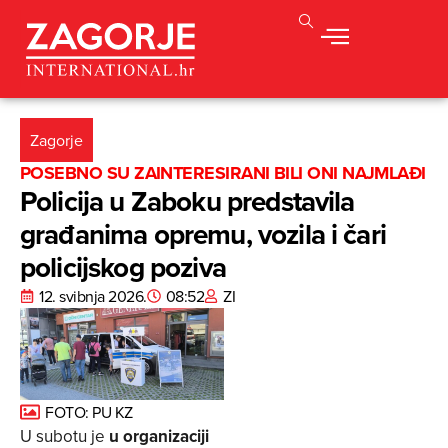
Zagorje
POSEBNO SU ZAINTERESIRANI BILI ONI NAJMLAĐI
Policija u Zaboku predstavila
građanima opremu, vozila i čari
policijskog poziva
12. svibnja 2026.
08:52
ZI
FOTO: PU KZ
U subotu je
u organizaciji