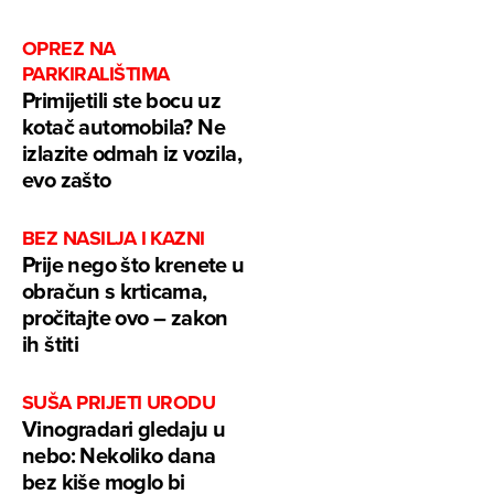
OPREZ NA
PARKIRALIŠTIMA
Primijetili ste bocu uz
kotač automobila? Ne
izlazite odmah iz vozila,
evo zašto
BEZ NASILJA I KAZNI
Prije nego što krenete u
obračun s krticama,
pročitajte ovo – zakon
ih štiti
SUŠA PRIJETI URODU
Vinogradari gledaju u
nebo: Nekoliko dana
bez kiše moglo bi