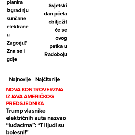
planira
Svjetski
izgradnju
dan pčela
sunčane
obilježit
elektrane
će se
u
ovog
Zagorju?
petka u
Zna se i
Radoboju
gdje
Najnovije
Najčitanije
NOVA KONTROVERZNA
IZJAVA AMERIČKOG
PREDSJEDNIKA
Trump vlasnike
električnih auta nazvao
“luđacima”: “Ti ljudi su
bolesni!”