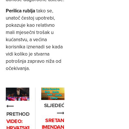
Perilica rublja
tako se,
unatoč čestoj upotrebi,
pokazuje kao relativno
mali mjesečni trošak u
kućanstvu, a većina
korisnika iznenadi se kada
vidi koliko je stvarna
potrošnja zapravo niža od
očekivanja.
SLJEDEĆE
⟵
⟶
PRETHODNO
SRETAN
VIDEO:
IMENDAN
HRVATSKE