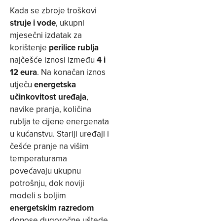
Kada se zbroje troškovi
struje i vode
, ukupni
mjesečni izdatak za
korištenje
perilice rublja
najčešće iznosi između
4 i
12 eura
. Na konačan iznos
utječu
energetska
učinkovitost uređaja
,
navike pranja, količina
rublja te cijene energenata
u kućanstvu. Stariji uređaji i
češće pranje na višim
temperaturama
povećavaju ukupnu
potrošnju, dok noviji
modeli s boljim
energetskim razredom
donose dugoročne uštede.