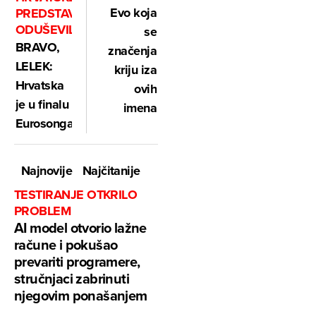
Evo koja
PREDSTAVNICE
ODUŠEVILE
se
BRAVO,
značenja
LELEK:
kriju iza
Hrvatska
ovih
je u finalu
imena
Eurosonga!
Najnovije
Najčitanije
TESTIRANJE OTKRILO
PROBLEM
AI model otvorio lažne
račune i pokušao
prevariti programere,
stručnjaci zabrinuti
njegovim ponašanjem