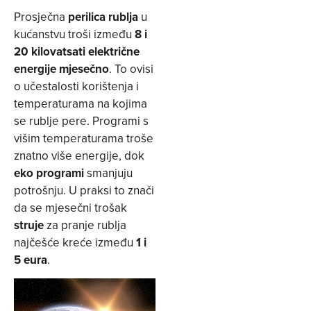
Prosječna
perilica rublja
u
kućanstvu troši između
8 i
20 kilovatsati električne
energije mjesečno
. To ovisi
o učestalosti korištenja i
temperaturama na kojima
se rublje pere. Programi s
višim temperaturama troše
znatno više energije, dok
eko programi
smanjuju
potrošnju. U praksi to znači
da se mjesečni trošak
struje
za pranje rublja
najčešće kreće između
1 i
5 eura
.