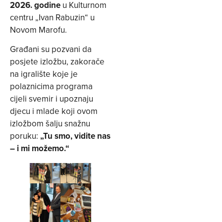
2026. godine
u Kulturnom
centru „Ivan Rabuzin“ u
Novom Marofu.
Građani su pozvani da
posjete izložbu, zakorače
na igralište koje je
polaznicima programa
cijeli svemir i upoznaju
djecu i mlade koji ovom
izložbom šalju snažnu
poruku:
„Tu smo, vidite nas
– i mi možemo.“