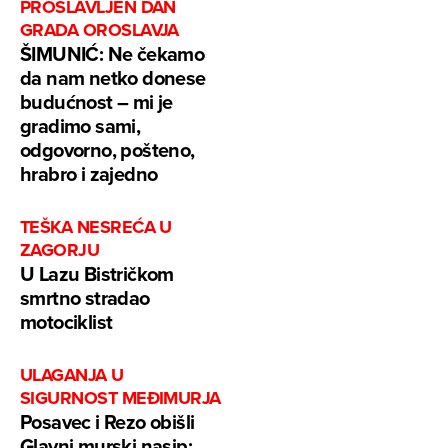
PROSLAVLJEN DAN
GRADA OROSLAVJA
ŠIMUNIĆ: Ne čekamo
da nam netko donese
budućnost – mi je
gradimo sami,
odgovorno, pošteno,
hrabro i zajedno
TEŠKA NESREĆA U
ZAGORJU
U Lazu Bistričkom
smrtno stradao
motociklist
ULAGANJA U
SIGURNOST MEĐIMURJA
Posavec i Rezo obišli
Glavni murski nasip: