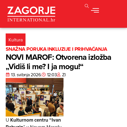
Kultura
SNAŽNA PORUKA INKLUZIJE I PRIHVAĆANJA
NOVI MAROF: Otvorena izložba
„Vidiš li me? I ja mogu!“
13. svibnja 2026.
12:03
ZI
U
Kulturnom centru “Ivan