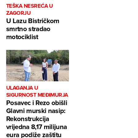
TEŠKA NESREĆA U
ZAGORJU
U Lazu Bistričkom
smrtno stradao
motociklist
ULAGANJA U
SIGURNOST MEĐIMURJA
Posavec i Rezo obišli
Glavni murski nasip:
Rekonstrukcija
vrijedna 8,17 milijuna
eura podiže zaštitu