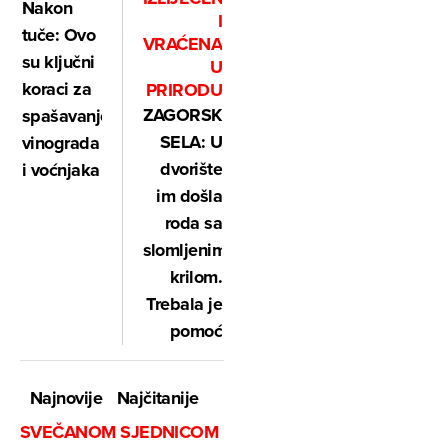
Nakon
I
tuče: Ovo
VRAĆENA
su ključni
U
koraci za
PRIRODU
ZAGORSKA
spašavanje
SELA: U
vinograda
dvorište
i voćnjaka
im došla
roda sa
slomljenim
krilom.
Trebala je
pomoć
Najnovije
Najčitanije
SVEČANOM SJEDNICOM