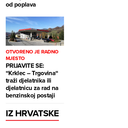
od poplava
OTVORENO JE RADNO
MJESTO
PRIJAVITE SE:
“Krklec – Trgovina“
traži djelatnika ili
djelatnicu za rad na
benzinskoj postaji
IZ HRVATSKE