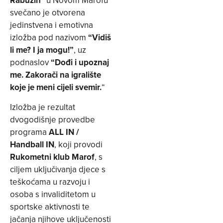
Rabuzin
” u Novom Marofu
svečano je otvorena
jedinstvena i emotivna
izložba pod nazivom
“Vidiš
li me? I ja mogu!”
, uz
podnaslov
“Dođi i upoznaj
me. Zakorači na igralište
koje je meni cijeli svemir.
“
Izložba je rezultat
dvogodišnje provedbe
programa
ALL IN /
Handball IN
, koji provodi
Rukometni klub Marof
, s
ciljem uključivanja djece s
teškoćama u razvoju i
osoba s invaliditetom u
sportske aktivnosti te
jačanja njihove uključenosti