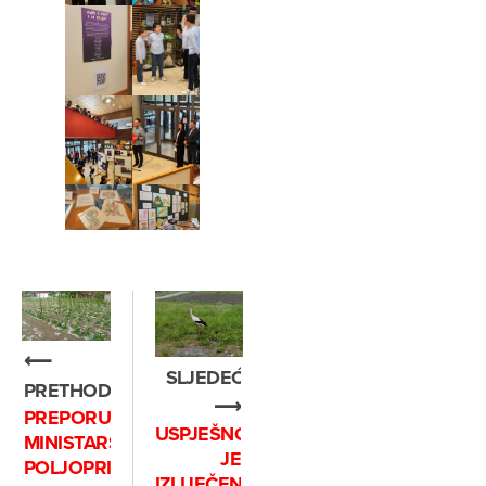
⟵
SLJEDEĆE
PRETHODNO
⟶
PREPORUKE
USPJEŠNO
MINISTARSTVA
JE
POLJOPRIVREDE
IZLIJEČENA