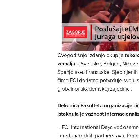
Ovogodišnje izdanje okuplja
rekord
zemalja
– Švedske, Belgije, Nizozem
Španjolske, Francuske, Sjedinjenih
čime FOI dodatno potvrđuje svoju 
globalnoj akademskoj zajednici.
Dekanica Fakulteta organizacije i i
istaknula je važnost internacional
– FOI International Days već osamna
i međunarodnih partnerstava. Pono