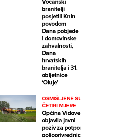
Voćanski
branitelji
posjetili Knin
povodom
Dana pobjede
i domovinske
zahvalnosti,
Dana
hrvatskih
branitelja i 31.
obljetnice
‘Oluje’
OSMIŠLJENE SU
ČETIRI MJERE
Općina Vidovec
objavila javni
poziv za potpore
poljoprivrednicima