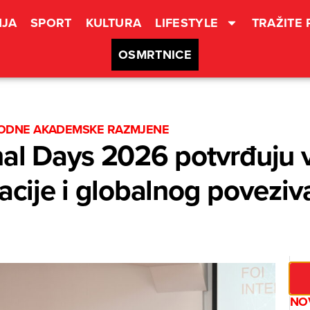
JA
SPORT
KULTURA
LIFESTYLE
TRAŽITE
OSMRTNICE
ODNE AKADEMSKE RAZMJENE
nal Days 2026 potvrđuju 
zacije i globalnog povezi
NO