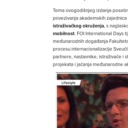
Tema ovogodišnjeg izdanja posebn
povezivanja akademskih zajednica 
istraživačkog okruženja
, s naglas
mobilnost
. FOI International Days t
međunarodnih događanja Fakulteta or
procesu internacionalizacije Sveu
partnere, nastavnike, istraživače i 
projekata i jačanja međunarodne 