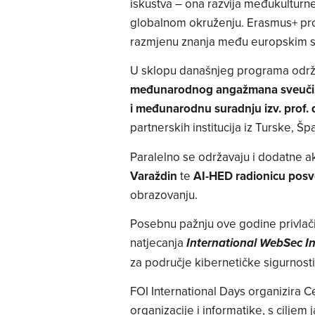
iskustva – ona razvija međukulturn
globalnom okruženju. Erasmus+ pro
razmjenu znanja među europskim sve
U sklopu današnjeg programa održ
međunarodnog angažmana sveučiliš
i međunarodnu suradnju izv. prof. d
partnerskih institucija iz Turske, Š
Paralelno se održavaju i dodatne akt
Varaždin
te
AI-HED radionicu posve
obrazovanju.
Posebnu pažnju ove godine privlač
natjecanja
International WebSec In
za područje kibernetičke sigurnosti
FOI International Days organizira 
organizacije i informatike, s cilj