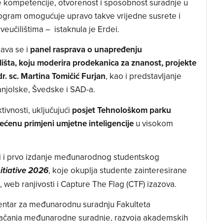
e kompetencije, otvorenost i sposobnost suradnje u
gram omogućuje upravo takve vrijedne susrete i
učilištima – istaknula je Erdei.
ava se i
panel rasprava o unapređenju
ta, koju moderira prodekanica za znanost, projekte
r. sc. Martina Tomičić Furjan
, kao i predstavljanje
panjolske, Švedske i SAD-a.
ivnosti, uključujući
posjet Tehnološkom parku
ćenu primjeni umjetne inteligencije
u visokom
i i prvo izdanje međunarodnog studentskog
, koje okuplja studente zainteresirane
itiative 2026
, web ranjivosti i Capture The Flag (CTF) izazova.
Centar za međunarodnu suradnju Fakulteta
em jačanja međunarodne suradnje, razvoja akademskih