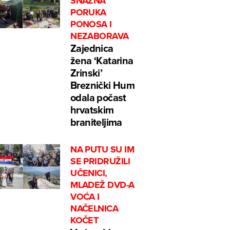
SNAŽNA
PORUKA
PONOSA I
NEZABORAVA
Zajednica
žena ‘Katarina
Zrinski’
Breznički Hum
odala počast
hrvatskim
braniteljima
NA PUTU SU IM
SE PRIDRUŽILI
UČENICI,
MLADEŽ DVD-A
VOĆA I
NAČELNICA
KOČET