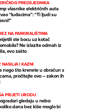
ERIČKOG PREDSJEDNIKA
mp vlasnike električnih auta
vao “luđacima”: “Ti ljudi su
esni!”
EZ NA PARKIRALIŠTIMA
mijetili ste bocu uz kotač
omobila? Ne izlazite odmah iz
ila, evo zašto
 NASILJA I KAZNI
je nego što krenete u obračun s
icama, pročitajte ovo – zakon ih
i
ŠA PRIJETI URODU
ogradari gledaju u nebo:
oliko dana bez kiše moglo bi