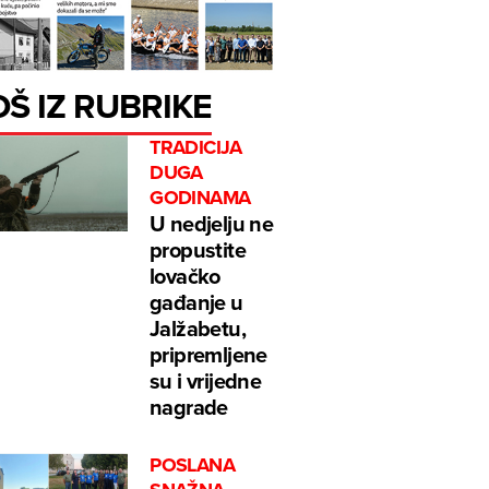
OŠ IZ RUBRIKE
TRADICIJA
DUGA
GODINAMA
U nedjelju ne
propustite
lovačko
gađanje u
Jalžabetu,
pripremljene
su i vrijedne
nagrade
POSLANA