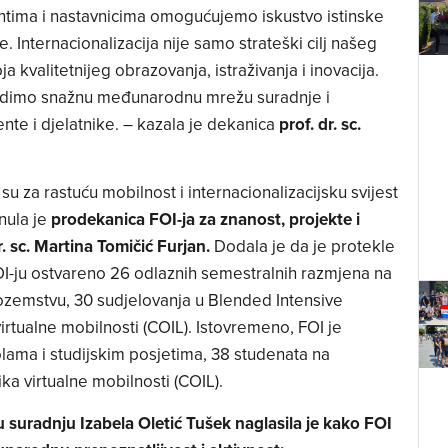
udentima i nastavnicima omogućujemo iskustvo istinske
ternacionalizacija nije samo strateški cilj našeg
a kvalitetnijeg obrazovanja, istraživanja i inovacija.
adimo snažnu međunarodnu mrežu suradnje i
nte i djelatnike. – kazala je dekanica
prof. dr. sc.
 za rastuću mobilnost i internacionalizacijsku svijest
nula je
prodekanica FOI-ja za znanost, projekte i
. sc. Martina Tomičić Furjan.
Dodala je da je protekle
-ju ostvareno 26 odlaznih semestralnih razmjena na
inozemstvu, 30 sudjelovanja u Blended Intensive
irtualne mobilnosti (COIL). Istovremeno, FOI je
lama i studijskim posjetima, 38 studenata na
ka virtualne mobilnosti (COIL).
suradnju Izabela Oletić Tušek naglasila je kako FOI