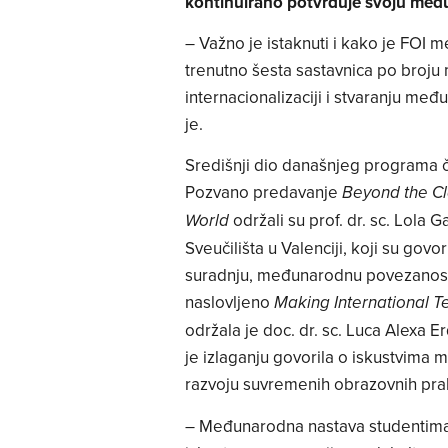
kontinuirano potvrđuje svoju među
– Važno je istaknuti i kako je FOI 
trenutno šesta sastavnica po broju 
internacionalizaciji i stvaranju među
je.
Središnji dio današnjeg programa 
Pozvano predavanje
Beyond the Cl
održali su prof. dr. sc. Lola G
World
Sveučilišta u Valenciji, koji su govo
suradnju, međunarodnu povezanost
naslovljeno
Making International T
održala je doc. dr. sc. Luca Alexa 
je izlaganju govorila o iskustvima
razvoju suvremenih obrazovnih pra
– Međunarodna nastava studentima