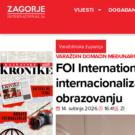
VIJESTI
DOGAĐAN
Varaždinska županija
VARAŽDIN DOMAĆIN MEĐUNAR
FOI Internatio
internacionali
obrazovanju
14. svibnja 2026.
16:41
ZI