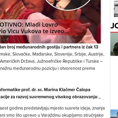
J
an broj međunarodnih gostiju i partnera iz čak 13
ske, Slovačke, Mađarske, Slovenije, Srbije, Austrije,
 Američkih Država, Južnoafričke Republike i Turske –
snažnu međunarodnu poziciju i otvorenost prema
nformatike prof. dr. sc. Marina Klačmer Čalopa
izacije za razvoj suvremenog visokog obrazovanja:
„
est godina predstavljaju mjesto susreta ideja, znanja
sni smo što upravo u Varaždinu okupljamo stručnjake