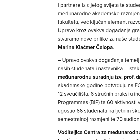
i partnere iz cijelog svijeta te st
međunarodne akademske razmjene. In
fakulteta, već ključan element razvoj
Upravo kroz ovakva događanja gr
stvaramo nove prilike za naše stude
Marina Klačmer Čalopa
.
– Upravo ovakva događanja temelj su
naših studenata i nastavnika
– istak
međunarodnu suradnju izv. prof. dr
akademske godine potvrđuju na FOI
12 sveučilišta, 6 stručnih praksi u 
Programmes (BIP) te 60 aktivnosti v
ugostio 66 studenata na ljetnim ško
semestralnoj razmjeni te 70 sudioni
Voditeljica Centra za međunarodnu 