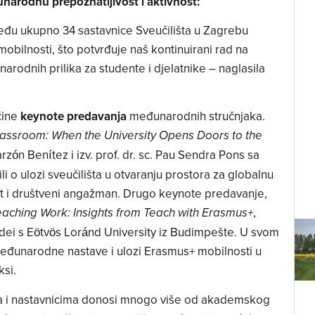
narodnu prepoznatljivost i aktivnost:
među ukupno 34 sastavnice Sveučilišta u Zagrebu
mobilnosti, što potvrđuje naš kontinuirani rad na
narodnih prilika za studente i djelatnike – naglasila
čine
keynote predavanja
međunarodnih stručnjaka.
assroom: When the University Opens Doors to the
arzón Benítez i izv. prof. dr. sc. Pau Sendra Pons sa
rili o ulozi sveučilišta u otvaranju prostora za globalnu
 i društveni angažman. Drugo keynote predavanje,
,
eaching Work: Insights from Teach with Erasmus+
Erdei s Eötvös Loránd University iz Budimpešte. U svom
 međunarodne nastave i ulozi Erasmus+ mobilnosti u
ksi.
 i nastavnicima donosi mnogo više od akademskog