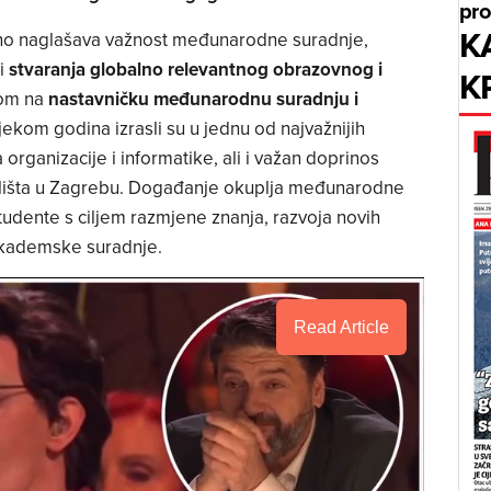
pro
K
o naglašava važnost međunarodne suradnje,
i
stvaranja globalno relevantnog obrazovnog i
K
kom na
nastavničku međunarodnu suradnju i
ijekom godina izrasli su u jednu od najvažnijih
ganizacije i informatike, ali i važan doprinos
čilišta u Zagrebu. Događanje okuplja međunarodne
studente s ciljem razmjene znanja, razvoja novih
akademske suradnje.
Read Article