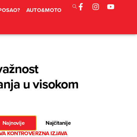
 POSAO?
AUTO&MOTO
važnost
vanja u visokom
Najnovije
Najčitanije
VA KONTROVERZNA IZJAVA