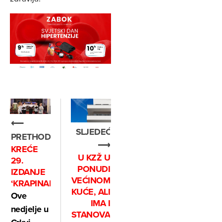
⟵
SLJEDEĆE
PRETHODNO
⟶
KREĆE
U KZŽ U
29.
PONUDI
IZDANJE
VEĆINOM
‘KRAPINAFESTA’
KUĆE, ALI
Ove
IMA I
nedjelje u
STANOVA