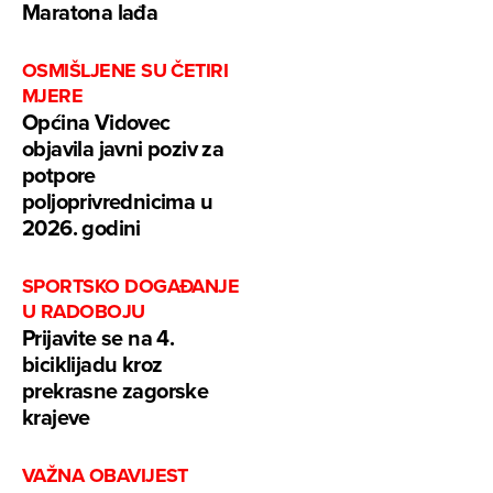
Maratona lađa
OSMIŠLJENE SU ČETIRI
MJERE
Općina Vidovec
objavila javni poziv za
potpore
poljoprivrednicima u
2026. godini
SPORTSKO DOGAĐANJE
U RADOBOJU
Prijavite se na 4.
biciklijadu kroz
prekrasne zagorske
krajeve
VAŽNA OBAVIJEST