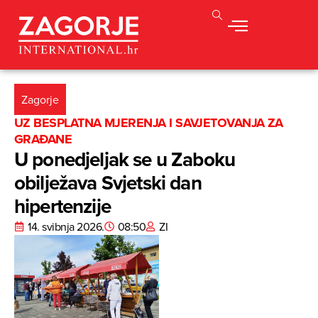
Zagorje
UZ BESPLATNA MJERENJA I SAVJETOVANJA ZA
GRAĐANE
U ponedjeljak se u Zaboku
obilježava Svjetski dan
hipertenzije
14. svibnja 2026.
08:50
ZI