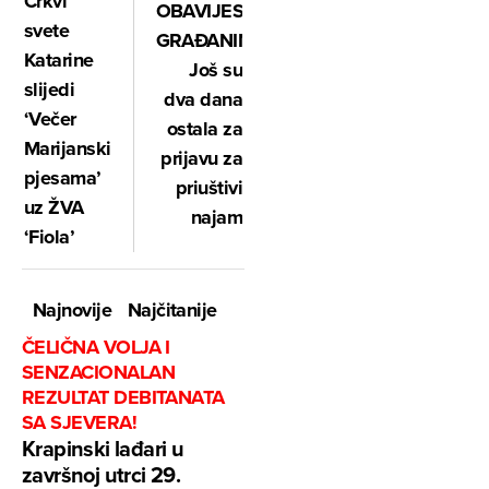
Crkvi
OBAVIJEST
svete
GRAĐANIMA!
Katarine
Još su
slijedi
dva dana
‘Večer
ostala za
Marijanskih
prijavu za
pjesama’
priuštivi
uz ŽVA
najam
‘Fiola’
Najnovije
Najčitanije
ČELIČNA VOLJA I
SENZACIONALAN
REZULTAT DEBITANATA
SA SJEVERA!
Krapinski lađari u
završnoj utrci 29.