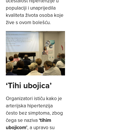
učestalost hipertenzije u
populaciji i unaprijedila
kvaliteta života osoba koje
žive s ovom bolešću.
‘Tihi ubojica’
Organizatori ističu kako je
arterijska hipertenzija
često bez simptoma, zbog
čega se naziva
‘tihim
ubojicom’
, a upravo su