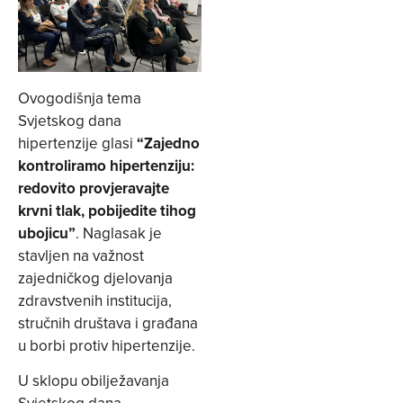
Ovogodišnja tema
Svjetskog dana
hipertenzije glasi
“Zajedno
kontroliramo hipertenziju:
redovito provjeravajte
krvni tlak, pobijedite tihog
ubojicu”
. Naglasak je
stavljen na važnost
zajedničkog djelovanja
zdravstvenih institucija,
stručnih društava i građana
u borbi protiv hipertenzije.
U sklopu obilježavanja