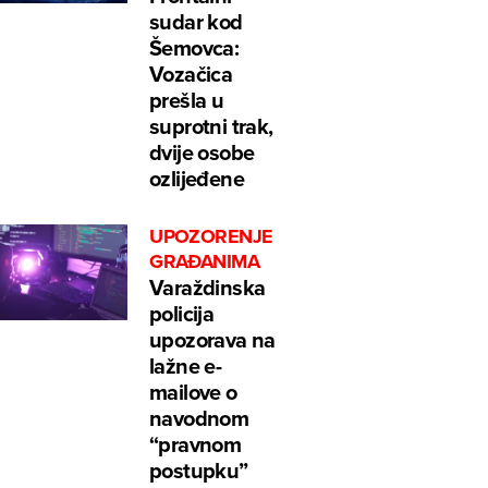
sudar kod
Šemovca:
Vozačica
prešla u
suprotni trak,
dvije osobe
ozlijeđene
UPOZORENJE
GRAĐANIMA
Varaždinska
policija
upozorava na
lažne e-
mailove o
navodnom
“pravnom
postupku”