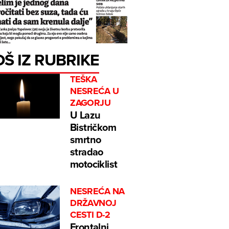
OŠ IZ RUBRIKE
TEŠKA
NESREĆA U
ZAGORJU
U Lazu
Bistričkom
smrtno
stradao
motociklist
NESREĆA NA
DRŽAVNOJ
CESTI D-2
Frontalni