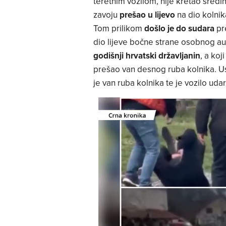
teretnim vozilom, nije kretao sred
zavoju
prešao u lijevo
na dio kolnik
Tom prilikom
došlo je do sudara
pr
dio lijeve bočne strane osobnog au
godišnji hrvatski državljanin
, a ko
prešao van desnog ruba kolnika. U
je van ruba kolnika te je vozilo uda