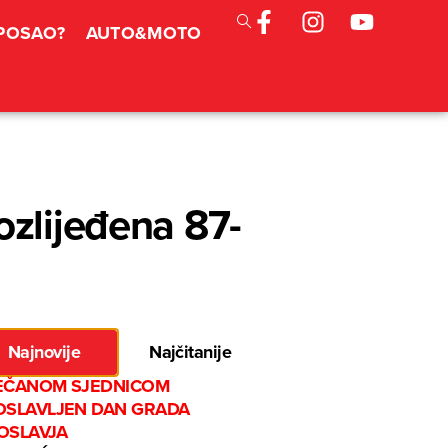
 POSAO?
AUTO&MOTO
ozlijeđena 87-
Najnovije
Najčitanije
EČANOM SJEDNICOM
OSLAVLJEN DAN GRADA
OSLAVJA