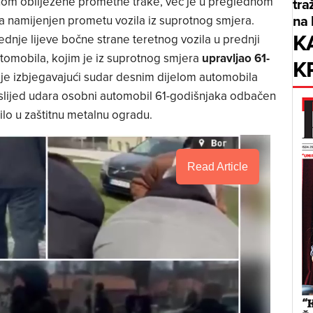
inom obilježene prometne trake, već je u preglednom
tra
na 
a namijenjen prometu vozila iz suprotnog smjera.
K
ednje lijeve bočne strane teretnog vozila u prednji
tomobila, kojim je iz suprotnog smjera
upravljao 61-
K
ji je izbjegavajući sudar desnim dijelom automobila
slijed udara osobni automobil 61-godišnjaka odbačen
rilo u zaštitnu metalnu ogradu.
Read Article