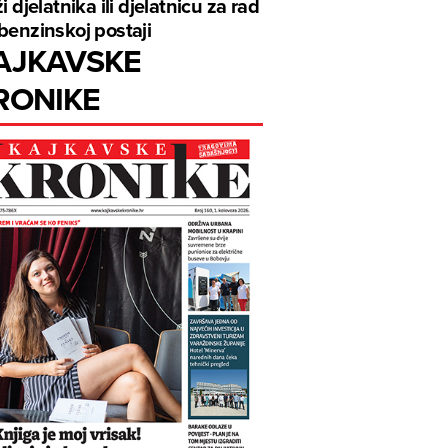
ži djelatnika ili djelatnicu za rad
benzinskoj postaji
AJKAVSKE
RONIKE