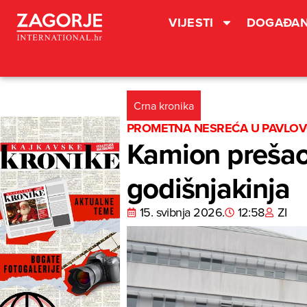
VIJESTI
DOGAĐAN
Crna kronika
PROMETNA NESREĆA U PAVLO
Kamion prešao 
godišnjakinja
15. svibnja 2026.
12:58
ZI