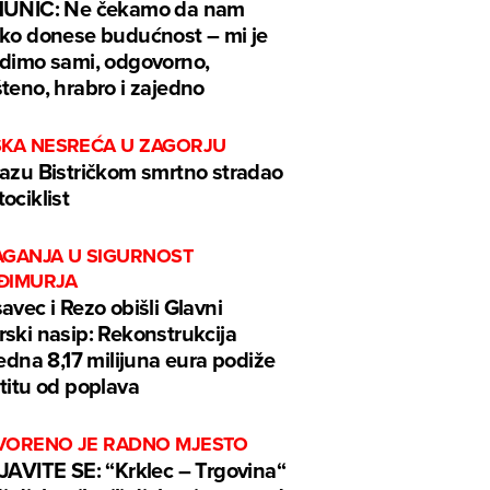
MUNIĆ: Ne čekamo da nam
ko donese budućnost – mi je
dimo sami, odgovorno,
teno, hrabro i zajedno
ŠKA NESREĆA U ZAGORJU
azu Bistričkom smrtno stradao
ociklist
AGANJA U SIGURNOST
ĐIMURJA
avec i Rezo obišli Glavni
ski nasip: Rekonstrukcija
jedna 8,17 milijuna eura podiže
titu od poplava
VORENO JE RADNO MJESTO
JAVITE SE: “Krklec – Trgovina“