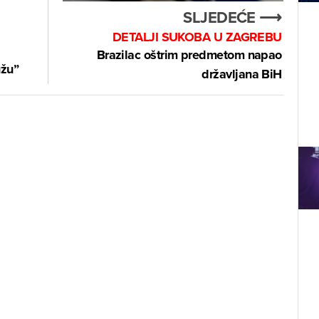
SLJEDEĆE ⟶
DETALJI SUKOBA U ZAGREBU
Brazilac oštrim predmetom napao
užu”
državljana BiH