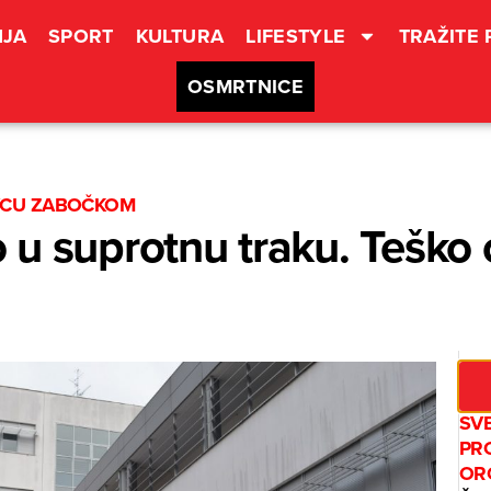
JA
SPORT
KULTURA
LIFESTYLE
TRAŽITE
OSMRTNICE
VCU ZABOČKOM
u suprotnu traku. Teško 
SV
PR
OR