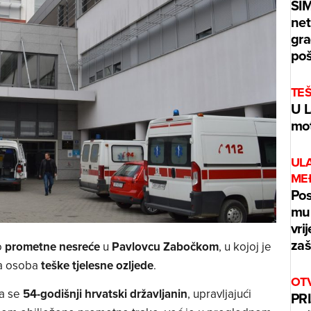
ŠI
net
gra
poš
TE
U L
mot
UL
ME
Pos
mur
vri
zaš
o
prometne nesreće
u
Pavlovcu Zabočkom
, u kojoj je
na osoba
teške tjelesne ozljede
.
OT
a se
54-godišnji hrvatski državljanin
, upravljajući
PRI