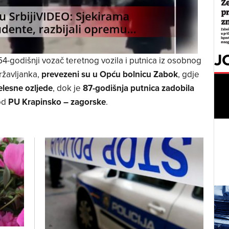
J
-godišnji vozač teretnog vozila i putnica iz osobnog
ržavljanka,
prevezeni su u Opću bolnicu Zabok
, gdje
elesne ozljede
, dok je
87-godišnja putnica zadobila
od
PU Krapinsko – zagorske
.