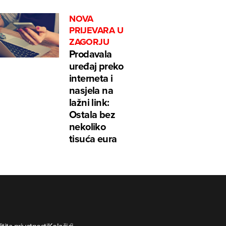
NOVA
PRIJEVARA U
ZAGORJU
Prodavala
uređaj preko
interneta i
nasjela na
lažni link:
Ostala bez
nekoliko
tisuća eura