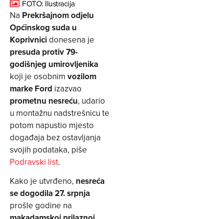
FOTO: Ilustracija
Na
Prekršajnom odjelu
Općinskog suda u
Koprivnici
donesena je
presuda protiv 79-
godišnjeg
umirovljenika
koji je osobnim
vozilom
marke Ford
izazvao
prometnu nesreću
, udario
u montažnu nadstrešnicu te
potom napustio mjesto
događaja bez ostavljanja
svojih podataka, piše
Podravski list
.
Kako je utvrđeno,
nesreća
se dogodila 27. srpnja
prošle godine na
makadamskoj prilaznoj