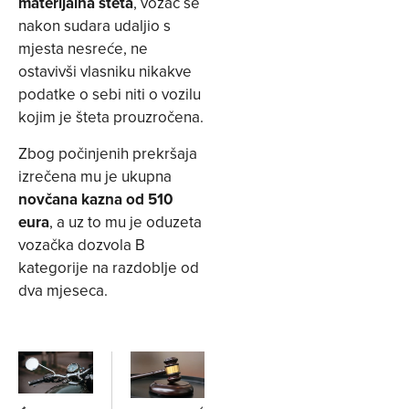
materijalna šteta
, vozač se
nakon sudara udaljio s
mjesta nesreće, ne
ostavivši vlasniku nikakve
podatke o sebi niti o vozilu
kojim je šteta prouzročena.
Zbog počinjenih prekršaja
izrečena mu je ukupna
novčana kazna od 510
eura
, a uz to mu je oduzeta
vozačka dozvola B
kategorije na razdoblje od
dva mjeseca.