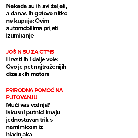
Nekada su ih svi željeli,
a danas ih gotovo nitko
ne kupuje: Ovim
automobilima prijeti
izumiranje
JOŠ NISU ZA OTPIS
Hrvati ih i dalje vole:
Ovo je pet najtraženijih
dizelskih motora
PRIRODNA POMOĆ NA
PUTOVANJU
Muči vas vožnja?
Iskusni putnici imaju
jednostavan trik s
namirnicom iz
hladnjaka