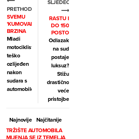
⟵
SLJEDEĆE
PRETHODNO
⟶
SVEMU
RASTU I
'KUMOVALA'
DO 150
BRZINA
POSTO
Mladi
Odlazak
motociklist
na sud
teško
postaje
ozlijeđen
luksuz?
nakon
Stižu
sudara s
drastično
automobilom
veće
pristojbe
Najnovije
Najčitanije
TRŽIŠTE AUTOMOBILA
MIJENJA SE IZ TEMELJA