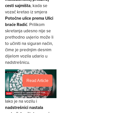
cesti sajmišta
, kada se
vozač kretao iz smjera
Potočne ulice prema Ulici
braće Radić
. Prilikom
skretanja udesno nije se
prethodno uvjerio može li
to učiniti na siguran način,
čime je prednjim desnim
dijelom vozila udario u
nadstrešnicu.
Read Article
Iako je na vozilu i
nadstrešnici nastala