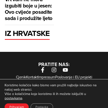
izgubiti boje u jesen:
Ovo cvijeće posadite
sada i produžite ljeto
IZ HRVATSKE
PRATITE NAS:
Cjenik
Kontakt
Impressum
Poslovanje i EU projekti
Arhiva digitalnih novina
Uvjeti korištenja
Zaštita privatnosti
Koristimo kolačiće kako bismo vam pružili najbolje iskustvo na
Kolačići
našoj web stranici.
Više o kolačićima koje koristimo ili ih možete isključiti u
postavkama
.
© Zagorje International – Sva prava pridržana | Developed
krMedia
by
Prihvaćam
Postavke