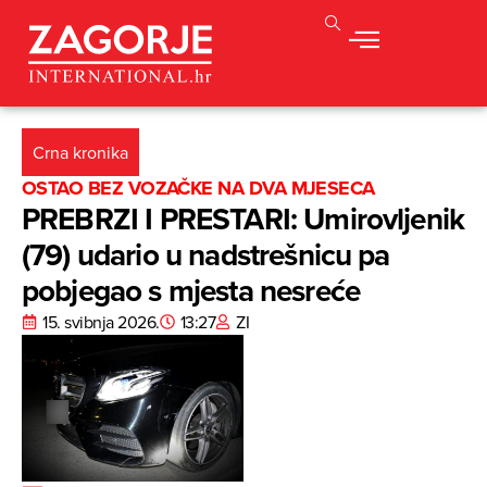
Crna kronika
OSTAO BEZ VOZAČKE NA DVA MJESECA
PREBRZI I PRESTARI: Umirovljenik
(79) udario u nadstrešnicu pa
pobjegao s mjesta nesreće
15. svibnja 2026.
13:27
ZI