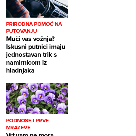
PRIRODNA POMOĆ NA
PUTOVANJU
Muči vas vožnja?
Iskusni putnici imaju
jednostavan trik s
namirnicom iz
hladnjaka
PODNOSE I PRVE
MRAZEVE
Vrt vam ne mora