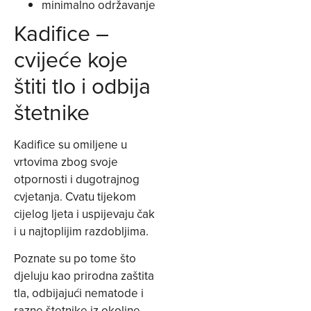
minimalno održavanje
Kadifice –
cvijeće koje
štiti tlo i odbija
štetnike
Kadifice su omiljene u
vrtovima zbog svoje
otpornosti i dugotrajnog
cvjetanja. Cvatu tijekom
cijelog ljeta i uspijevaju čak
i u najtoplijim razdobljima.
Poznate su po tome što
djeluju kao prirodna zaštita
tla, odbijajući nematode i
razne štetnike iz okoline.