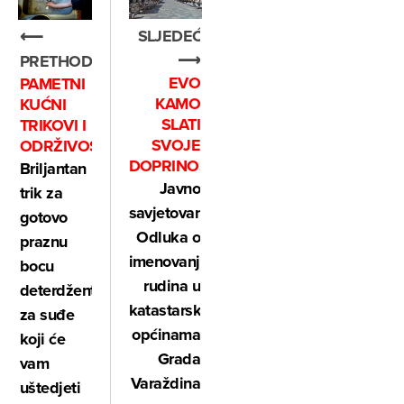
SLJEDEĆE
⟵
⟶
PRETHODNO
EVO
PAMETNI
KAMO
KUĆNI
SLATI
TRIKOVI I
SVOJE
ODRŽIVOST
DOPRINOSE
Briljantan
Javno
trik za
savjetovanje:
gotovo
Odluka o
praznu
imenovanju
bocu
rudina u
deterdženta
katastarskim
za suđe
općinama
koji će
Grada
vam
Varaždina
uštedjeti