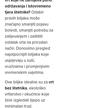
vrt koje ne zahtijeva puno
održavanja i istovremeno
tjera štetnike?
Odabir
pravih biljaka može
značajno smanjiti pojavu
bolesti, smanjiti potrebu za
zalijevanjem i zaštititi
ostatak vrta na prirodan
način. Donosimo pregled
najotpornijih biljaka koje
uspijevaju u suši,
vrućinama i promjenjivim
vremenskim uvjetima.
Ove biljke idealne su za
vrt
bez štetnika
, ekološko
vrtlarstvo i okućnice koje
žele izgledati lijepo uz
minimalan trud.