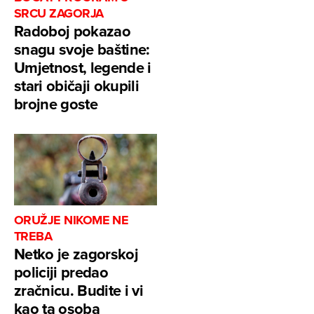
SRCU ZAGORJA
Radoboj pokazao
snagu svoje baštine:
Umjetnost, legende i
stari običaji okupili
brojne goste
ORUŽJE NIKOME NE
TREBA
Netko je zagorskoj
policiji predao
zračnicu. Budite i vi
kao ta osoba