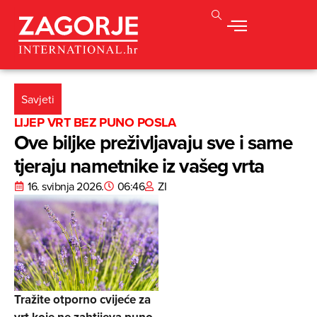
Savjeti
LIJEP VRT BEZ PUNO POSLA
Ove biljke preživljavaju sve i same
tjeraju nametnike iz vašeg vrta
16. svibnja 2026.
06:46
ZI
Tražite otporno cvijeće za