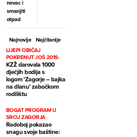
novac i
smanjiti
otpad
Najnovije
Najčitanije
LIJEPI OBIČAJ
POKRENUT JOŠ 2019.
KZŽ darovala 1000
dječjih bodija s
logom ‘Zagorje – bajka
na dlanu’ zabočkom
rodilištu
BOGAT PROGRAM U
SRCU ZAGORJA
Radoboj pokazao
snagu svoje baštine: