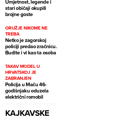
Umjetnost, legende i
stari običaji okupili
brojne goste
ORUŽJE NIKOME NE
TREBA
Netko je zagorskoj
policiji predao zračnicu.
Budite i vi kao ta osoba
TAKAV MODEL U
HRVATSKOJ JE
ZABRANJEN
Policija u Maču 46-
godišnjaku oduzela
električni romobil
KAJKAVSKE