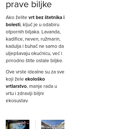
prave biljke
Ako želite
vrt bez štetnika i
bolesti
, ključ je u odabiru
otpornih biljaka. Lavanda,
kadifice, neven, ružmarin,
kadulja i buhač ne samo da
uljepšavaju okućnicu, već i
prirodno štite ostale biljke.
Ove vrste idealne su za sve
koji žele
ekološko
vrtlarstvo
, manje rada u
vrtu i zdraviji biljni
ekosustav.