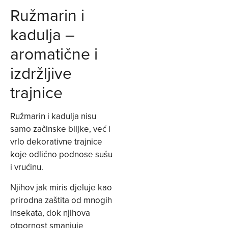
Ružmarin i
kadulja –
aromatične i
izdržljive
trajnice
Ružmarin i kadulja nisu
samo začinske biljke, već i
vrlo dekorativne trajnice
koje odlično podnose sušu
i vrućinu.
Njihov jak miris djeluje kao
prirodna zaštita od mnogih
insekata, dok njihova
otpornost smanjuje