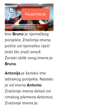
Read Article
Ime
Bruno
je njemačkog
porijekla. Značenja imena
potiče od njemačke riječi
brün što znači smeđ.
Ženski oblik ovog imena je
Bruna
.
Antonija
je žensko ime
latinskog porijekla. Nastalo
je od imena
Antonio
.
Značenje imena dolazi od
rimskog plemena Antonius.
Značenje imena je: