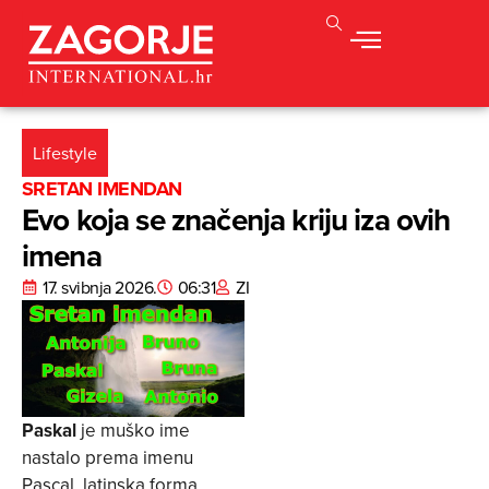
Lifestyle
SRETAN IMENDAN
Evo koja se značenja kriju iza ovih
imena
17. svibnja 2026.
06:31
ZI
Paskal
je muško ime
nastalo prema imenu
Pascal, latinska forma