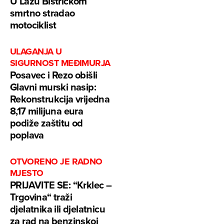
U Lazu Bistričkom
smrtno stradao
motociklist
ULAGANJA U
SIGURNOST MEĐIMURJA
Posavec i Rezo obišli
Glavni murski nasip:
Rekonstrukcija vrijedna
8,17 milijuna eura
podiže zaštitu od
poplava
OTVORENO JE RADNO
MJESTO
PRIJAVITE SE: “Krklec –
Trgovina“ traži
djelatnika ili djelatnicu
za rad na benzinskoj