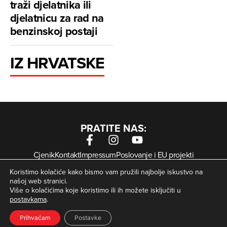
traži djelatnika ili
djelatnicu za rad na
benzinskoj postaji
IZ HRVATSKE
PRATITE NAS:
Cjenik
Kontakt
Impressum
Poslovanje i EU projekti
Arhiva digitalnih novina
Uvjeti korištenja
Zaštita privatnosti
Koristimo kolačiće kako bismo vam pružili najbolje iskustvo na
Kolačići
našoj web stranici.
Više o kolačićima koje koristimo ili ih možete isključiti u
postavkama
.
© Zagorje International – Sva prava pridržana | Developed
krMedia
by
Prihvaćam
Postavke