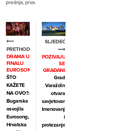
prednja, prva.
⟵
SLJEDEĆE
PRETHODNO
⟶
DRAMA U
POZIVAJU
FINALU
SE
EUROSONGA
GRAĐANI
ŠTO
Grad
KAŽETE
Varaždin
NA OVO?:
otvara
Bugarska
savjetovanje:
osvojila
Imenovanje
Eurosong,
i
Hrvatska
protezanje