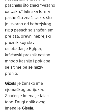
paschalis što znači “vezano
ua Uskrs” latinska forma
pashe što znači Uskrs što
je izvorno od hebrejskog
פֶּסַח pesach sa značenjem
prelaza, drevni hebrejski
praznik koji slavi
oslobađanje Egipta,
kršćanski praznik nastao
mnogo kasnije i poklapa
se s time pa se naziv
prenio.
Gizela
je žensko ime
njemačkog porijekla.
Značenje imena je talac,
taoc. Drugi oblik ovog
imena je
Gisela
.