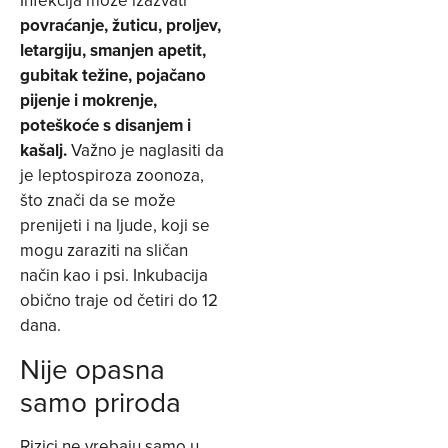
povraćanje, žuticu, proljev,
letargiju, smanjen apetit,
gubitak težine, pojačano
pijenje i mokrenje,
poteškoće s disanjem i
kašalj.
Važno je naglasiti da
je leptospiroza zoonoza,
što znači da se može
prenijeti i na ljude, koji se
mogu zaraziti na sličan
način kao i psi. Inkubacija
obično traje od četiri do 12
dana.
Nije opasna
samo priroda
Rizici ne vrebaju samo u