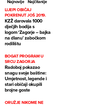
Najnovije
Najčitanije
LIJEPI OBIČAJ
POKRENUT JOŠ 2019.
KZŽ darovala 1000
dječjih bodija s
logom ‘Zagorje – bajka
na dlanu’ zabočkom
rodilištu
BOGAT PROGRAM U
SRCU ZAGORJA
Radoboj pokazao
snagu svoje baštine:
Umjetnost, legende i
stari običaji okupili
brojne goste
ORUŽJE NIKOME NE