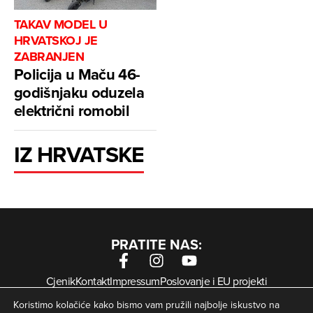
TAKAV MODEL U
HRVATSKOJ JE
ZABRANJEN
Policija u Maču 46-
godišnjaku oduzela
električni romobil
IZ HRVATSKE
PRATITE NAS:
Cjenik
Kontakt
Impressum
Poslovanje i EU projekti
Arhiva digitalnih novina
Uvjeti korištenja
Zaštita privatnosti
Koristimo kolačiće kako bismo vam pružili najbolje iskustvo na