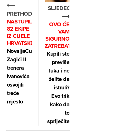
⟵
SLJEDEĆE
PRETHODNO
⟶
NASTUPILE
OVO ĆE
82 EKIPE
VAM
IZ CIJELE
SIGURNO
HRVATSKE
ZATREBATI
NovaljaCup:
Kupili ste
Zagići II
previše
trenera
luka i ne
Ivanovića
želite da
osvojili
istruli?
treće
Evo trik
mjesto
kako da
to
spriječite