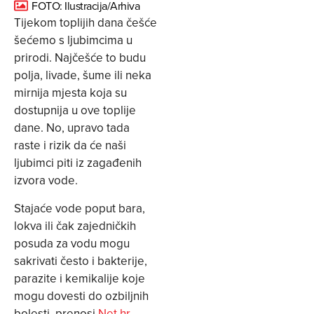
FOTO: Ilustracija/Arhiva
Tijekom toplijih dana češće
šećemo s ljubimcima u
prirodi. Najčešće to budu
polja, livade, šume ili neka
mirnija mjesta koja su
dostupnija u ove toplije
dane. No, upravo tada
raste i rizik da će naši
ljubimci piti iz zagađenih
izvora vode.
Stajaće vode poput bara,
lokva ili čak zajedničkih
posuda za vodu mogu
sakrivati često i bakterije,
parazite i kemikalije koje
mogu dovesti do ozbiljnih
bolesti, prenosi
Net.hr
.