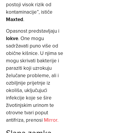
postoji visok rizik od
kontaminacije”, ističe
Maxted
.
Opasnost predstavljaju i
lokve
. One mogu
sadržavati puno više od
obične kišnice. U njima se
mogu skrivati bakterije i
paraziti koji uzrokuju
želučane probleme, ali i
ozbiljnije prijetnje iz
okoliša, uključujući
infekcije koje se šire
životinjskim urinom te
otrovne tvari poput
antifriza, prenosi
Mirror.
Slana zamka