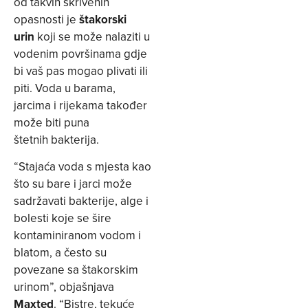
od takvih skrivenih
opasnosti je
štakorski
urin
koji se može nalaziti u
vodenim površinama gdje
bi vaš pas mogao plivati ili
piti. Voda u barama,
jarcima i rijekama također
može biti puna
štetnih bakterija.
“Stajaća voda s mjesta kao
što su bare i jarci može
sadržavati bakterije, alge i
bolesti koje se šire
kontaminiranom vodom i
blatom, a često su
povezane sa štakorskim
urinom”, objašnjava
Maxted
. “Bistre, tekuće