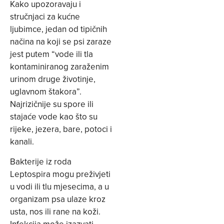
Kako upozoravaju i
stručnjaci za kućne
ljubimce, jedan od tipičnih
načina na koji se psi zaraze
jest putem “vode ili tla
kontaminiranog zaraženim
urinom druge životinje,
uglavnom štakora”.
Najrizičnije su spore ili
stajaće vode kao što su
rijeke, jezera, bare, potoci i
kanali.
Bakterije iz roda
Leptospira mogu preživjeti
u vodi ili tlu mjesecima, a u
organizam psa ulaze kroz
usta, nos ili rane na koži.
Infekcija može izazvati