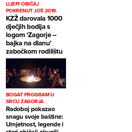
LIJEPI OBIČAJ
POKRENUT JOŠ 2019.
KZŽ darovala 1000
dječjih bodija s
logom ‘Zagorje –
bajka na dlanu’
zabočkom rodilištu
BOGAT PROGRAM U
SRCU ZAGORJA
Radoboj pokazao
snagu svoje baštine:
Umjetnost, legende i
stari običaji okupili