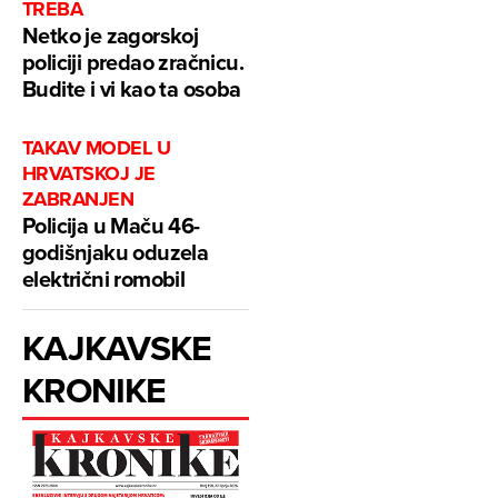
TREBA
Netko je zagorskoj
policiji predao zračnicu.
Budite i vi kao ta osoba
TAKAV MODEL U
HRVATSKOJ JE
ZABRANJEN
Policija u Maču 46-
godišnjaku oduzela
električni romobil
KAJKAVSKE
KRONIKE