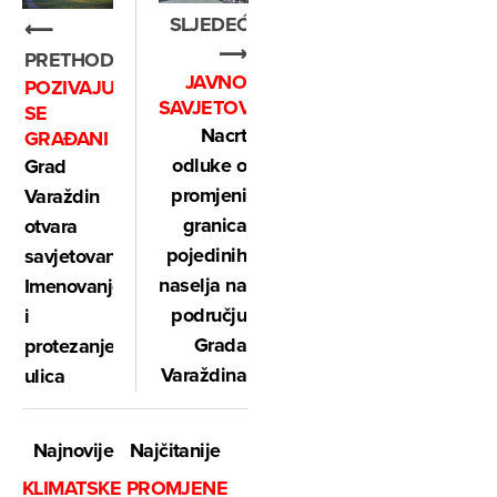
SLJEDEĆE
⟵
⟶
PRETHODNO
JAVNO
POZIVAJU
SAVJETOVANJE
SE
Nacrt
GRAĐANI
odluke o
Grad
promjeni
Varaždin
granica
otvara
pojedinih
savjetovanje:
naselja na
Imenovanje
području
i
Grada
protezanje
Varaždina
ulica
Najnovije
Najčitanije
KLIMATSKE PROMJENE