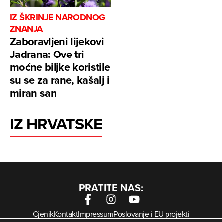
IZ ŠKRINJE NARODNOG
ZNANJA
Zaboravljeni lijekovi
Jadrana: Ove tri
moćne biljke koristile
su se za rane, kašalj i
miran san
IZ HRVATSKE
PRATITE NAS:
Cjenik
Kontakt
Impressum
Poslovanje i EU projekti