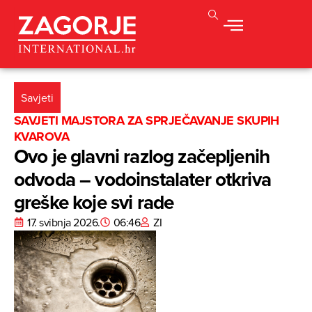
Savjeti
SAVJETI MAJSTORA ZA SPRJEČAVANJE SKUPIH
KVAROVA
Ovo je glavni razlog začepljenih
odvoda – vodoinstalater otkriva
greške koje svi rade
17. svibnja 2026.
06:46
ZI