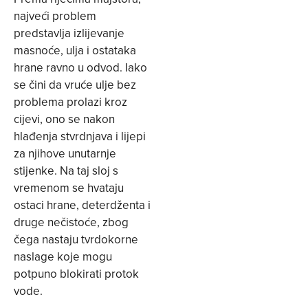
najveći problem
predstavlja izlijevanje
masnoće, ulja i ostataka
hrane ravno u odvod. Iako
se čini da vruće ulje bez
problema prolazi kroz
cijevi, ono se nakon
hlađenja stvrdnjava i lijepi
za njihove unutarnje
stijenke. Na taj sloj s
vremenom se hvataju
ostaci hrane, deterdženta i
druge nečistoće, zbog
čega nastaju tvrdokorne
naslage koje mogu
potpuno blokirati protok
vode.