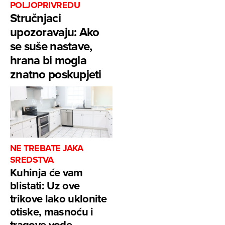
POLJOPRIVREDU
Stručnjaci
upozoravaju: Ako
se suše nastave,
hrana bi mogla
znatno poskupjeti
NE TREBATE JAKA
SREDSTVA
Kuhinja će vam
blistati: Uz ove
trikove lako uklonite
otiske, masnoću i
tragove vode