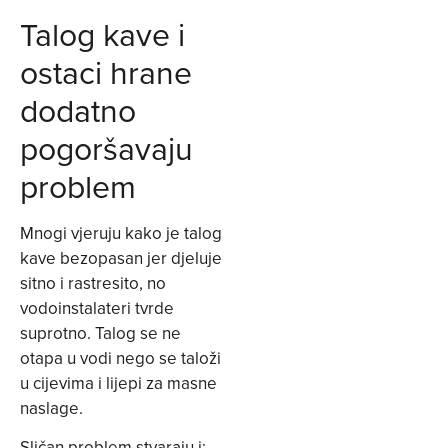
Talog kave i
ostaci hrane
dodatno
pogoršavaju
problem
Mnogi vjeruju kako je talog
kave bezopasan jer djeluje
sitno i rastresito, no
vodoinstalateri tvrde
suprotno. Talog se ne
otapa u vodi nego se taloži
u cijevima i lijepi za masne
naslage.
Sličan problem stvaraju i: