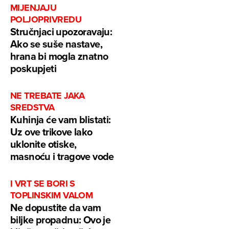
MIJENJAJU
POLJOPRIVREDU
Stručnjaci upozoravaju:
Ako se suše nastave,
hrana bi mogla znatno
poskupjeti
NE TREBATE JAKA
SREDSTVA
Kuhinja će vam blistati:
Uz ove trikove lako
uklonite otiske,
masnoću i tragove vode
I VRT SE BORI S
TOPLINSKIM VALOM
Ne dopustite da vam
biljke propadnu: Ovo je