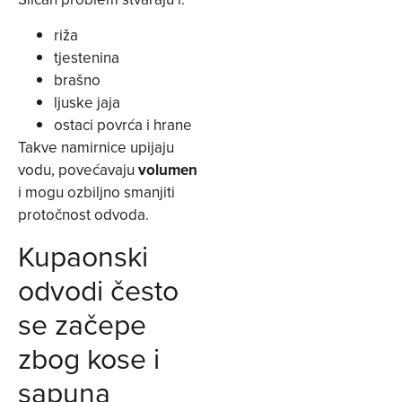
riža
tjestenina
brašno
ljuske jaja
ostaci povrća i hrane
Takve namirnice upijaju
vodu, povećavaju
volumen
i mogu ozbiljno smanjiti
protočnost odvoda.
Kupaonski
odvodi često
se začepe
zbog kose i
sapuna