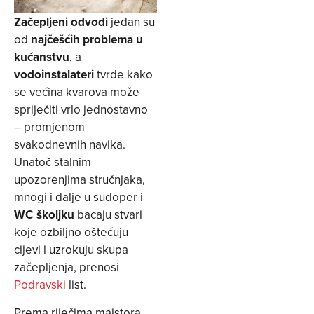
Začepljeni odvodi
jedan su
od
najčešćih problema u
kućanstvu
, a
vodoinstalateri
tvrde kako
se većina kvarova može
spriječiti vrlo jednostavno
– promjenom
svakodnevnih navika.
Unatoč stalnim
upozorenjima stručnjaka,
mnogi i dalje u sudoper i
WC školjku
bacaju stvari
koje ozbiljno oštećuju
cijevi i uzrokuju skupa
začepljenja, prenosi
Podravski
list.
Prema riječima majstora,