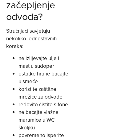
začepljenje
odvoda?
Stručnjaci savjetuju
nekoliko jednostavnih
koraka:
ne izlijevajte ulje i
mast u sudoper
ostatke hrane bacajte
u smeće
koristite zaštitne
mrežice za odvode
redovito čistite sifone
ne bacajte vlažne
maramice u WC
školjku
povremeno isperite