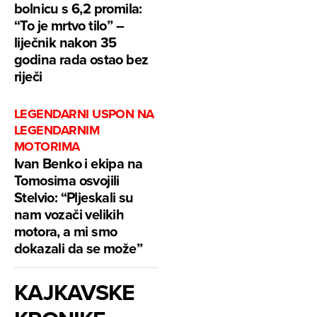
bolnicu s 6,2 promila:
“To je mrtvo tilo” –
liječnik nakon 35
godina rada ostao bez
riječi
LEGENDARNI USPON NA
LEGENDARNIM
MOTORIMA
Ivan Benko i ekipa na
Tomosima osvojili
Stelvio: “Pljeskali su
nam vozači velikih
motora, a mi smo
dokazali da se može”
KAJKAVSKE