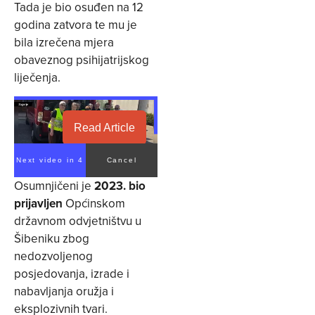
Tada je bio osuđen na 12
godina zatvora te mu je
bila izrečena mjera
obaveznog psihijatrijskog
liječenja.
Read Article
Next video in 3
Cancel
Osumnjičeni je
2023. bio
prijavljen
Općinskom
državnom odvjetništvu u
Šibeniku zbog
nedozvoljenog
posjedovanja, izrade i
nabavljanja oružja i
eksplozivnih tvari.