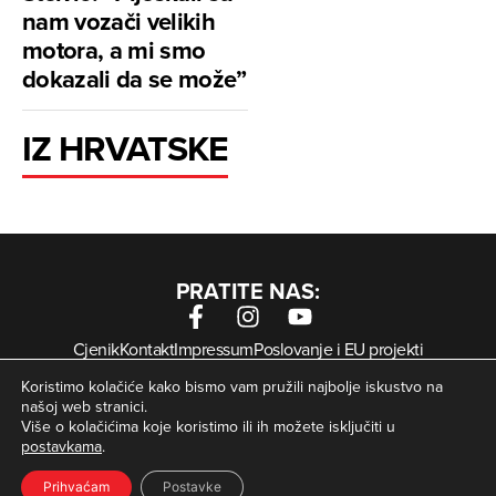
nam vozači velikih
motora, a mi smo
dokazali da se može”
IZ HRVATSKE
PRATITE NAS:
Cjenik
Kontakt
Impressum
Poslovanje i EU projekti
Arhiva digitalnih novina
Uvjeti korištenja
Zaštita privatnosti
Koristimo kolačiće kako bismo vam pružili najbolje iskustvo na
Kolačići
našoj web stranici.
Više o kolačićima koje koristimo ili ih možete isključiti u
postavkama
.
© Zagorje International – Sva prava pridržana | Developed
krMedia
by
Prihvaćam
Postavke