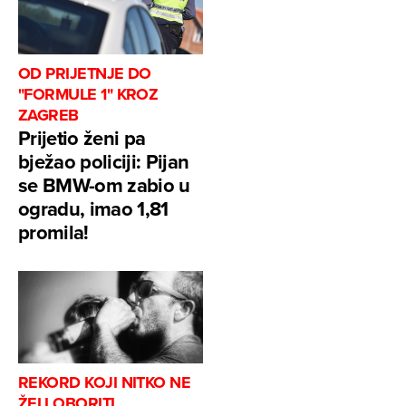
OD PRIJETNJE DO
"FORMULE 1" KROZ
ZAGREB
Prijetio ženi pa
bježao policiji: Pijan
se BMW-om zabio u
ogradu, imao 1,81
promila!
REKORD KOJI NITKO NE
ŽELI OBORITI