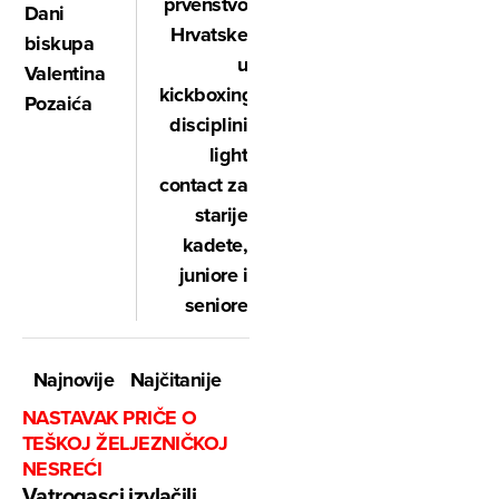
prvenstvo
Dani
Hrvatske
biskupa
u
Valentina
kickboxing
Pozaića
disciplini
light
contact za
starije
kadete,
juniore i
seniore
Najnovije
Najčitanije
NASTAVAK PRIČE O
TEŠKOJ ŽELJEZNIČKOJ
NESREĆI
Vatrogasci izvlačili