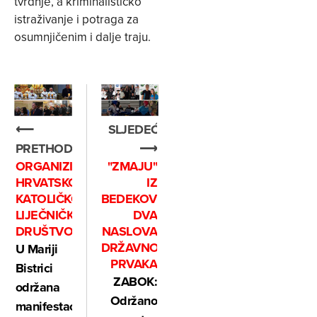
tvrdnje, a kriminalističko
istraživanje i potraga za
osumnjičenim i dalje traju.
⟵
SLJEDEĆE
PRETHODNO
⟶
ORGANIZIRALO
"ZMAJU"
HRVATSKO
IZ
KATOLIČKO
BEDEKOVČINE
LIJEČNIČKO
DVA
DRUŠTVO
NASLOVA
DRŽAVNOG
U Mariji
PRVAKA
Bistrici
ZABOK:
održana
Održano
manifestacija