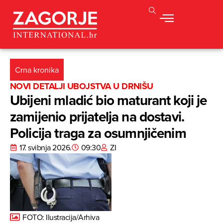
Crna kronika
NOVI DETALJI UBOJSTVA U DRNIŠU
Ubijeni mladić bio maturant koji je
zamijenio prijatelja na dostavi.
Policija traga za osumnjičenim
17. svibnja 2026.
09:30
ZI
FOTO: Ilustracija/Arhiva