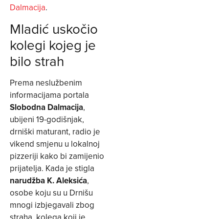
Dalmacija
.
Mladić uskočio
kolegi kojeg je
bilo strah
Prema neslužbenim
informacijama portala
Slobodna Dalmacija
,
ubijeni 19-godišnjak,
drniški maturant, radio je
vikend smjenu u lokalnoj
pizzeriji kako bi zamijenio
prijatelja. Kada je stigla
narudžba K. Aleksića
,
osobe koju su u Drnišu
mnogi izbjegavali zbog
straha, kolega koji je