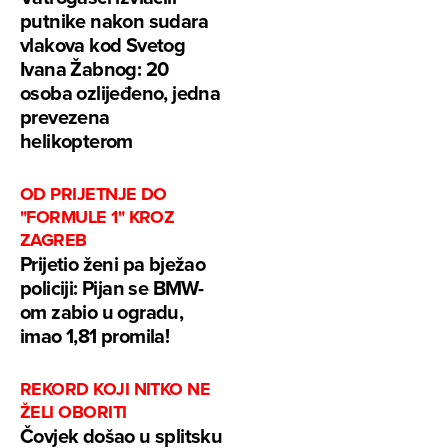
putnike nakon sudara
vlakova kod Svetog
Ivana Žabnog: 20
osoba ozlijeđeno, jedna
prevezena
helikopterom
OD PRIJETNJE DO
"FORMULE 1" KROZ
ZAGREB
Prijetio ženi pa bježao
policiji: Pijan se BMW-
om zabio u ogradu,
imao 1,81 promila!
REKORD KOJI NITKO NE
ŽELI OBORITI
Čovjek došao u splitsku