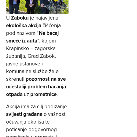
U
Zaboku
je najavljena
ekološka akcija
čišćenja
pod nazivom “
Ne bacaj
smeće iz auta
“, kojom
Krapinsko – zagorska
županija, Grad Zabok,
javne ustanove i
komunalne službe žele
skrenuti
pozornost na sve
učestaliji problem bacanja
otpada
uz
prometnice
.
Akcija ima za cilj podizanje
svijesti građana
o važnosti
očuvanja okoliša te
poticanje odgovornog
ponašanja u prometu i