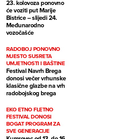
23. kolovoza ponovno
će voziti put Marije
Bistrice – slijedi 24.
Međunarodno
vozočašće
RADOBOJ PONOVNO
MJESTO SUSRETA
UMJETNOSTI I BAŠTINE
Festival Navrh Brega
donosi večer vrhunske
klasične glazbe na vrh
radobojskog brega
EKO ETNO FLETNO
FESTIVAL DONOSI
BOGAT PROGRAM ZA
SVE GENERACIJE
Kumrovec od 13. do 16.