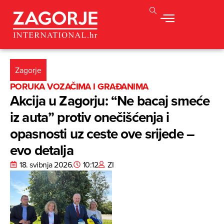
Zagorje
PORUKA VOZAČIMA I GRAĐANIMA
Akcija u Zagorju: “Ne bacaj smeće
iz auta” protiv onečišćenja i
opasnosti uz ceste ove srijede –
evo detalja
18. svibnja 2026.
10:12
ZI