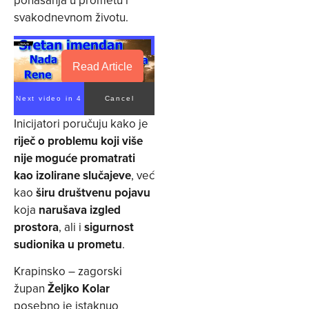
svakodnevnom životu.
Read Article
Next video in 3
Cancel
Inicijatori poručuju kako je
riječ o problemu koji više
nije moguće promatrati
kao izolirane slučajeve
, već
kao
širu društvenu pojavu
koja
narušava izgled
prostora
, ali i
sigurnost
sudionika u prometu
.
Krapinsko – zagorski
župan
Željko Kolar
posebno je istaknuo