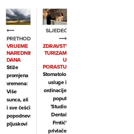
⟵
SLJEDEĆE
PRETHODNO
⟶
VRIJEME
ZDRAVSTVENI
NAREDNIH
TURIZAM
DANA
U
PORASTU
Stiže
Stomatološke
promjena
usluge i
vremena:
ordinacije
Više
poput
sunca, ali
'Studio
i sve češći
Dental
popodnevni
Frntić'
pljuskovi
privlače