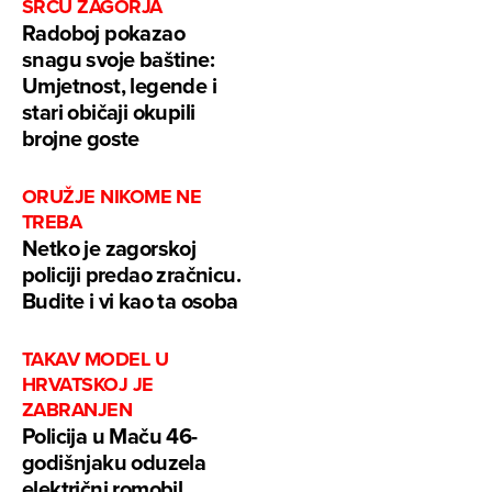
SRCU ZAGORJA
Radoboj pokazao
snagu svoje baštine:
Umjetnost, legende i
stari običaji okupili
brojne goste
ORUŽJE NIKOME NE
TREBA
Netko je zagorskoj
policiji predao zračnicu.
Budite i vi kao ta osoba
TAKAV MODEL U
HRVATSKOJ JE
ZABRANJEN
Policija u Maču 46-
godišnjaku oduzela
električni romobil