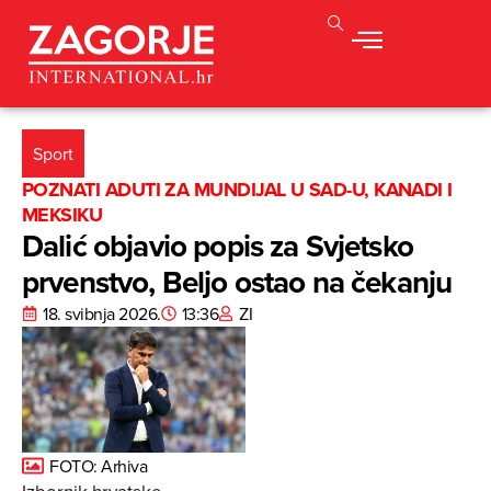
Sport
POZNATI ADUTI ZA MUNDIJAL U SAD-U, KANADI I
MEKSIKU
Dalić objavio popis za Svjetsko
prvenstvo, Beljo ostao na čekanju
18. svibnja 2026.
13:36
ZI
FOTO: Arhiva