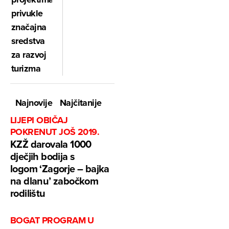
privukle
značajna
sredstva
za razvoj
turizma
Najnovije
Najčitanije
LIJEPI OBIČAJ
POKRENUT JOŠ 2019.
KZŽ darovala 1000
dječjih bodija s
logom ‘Zagorje – bajka
na dlanu’ zabočkom
rodilištu
BOGAT PROGRAM U