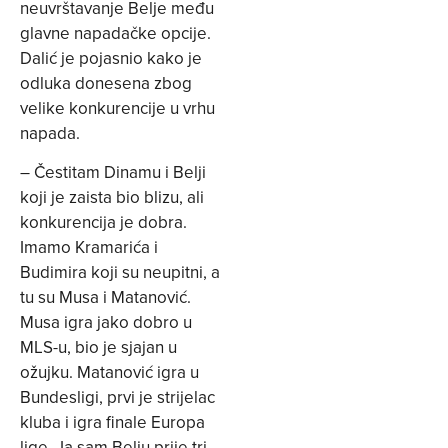
neuvrštavanje Belje među
glavne napadačke opcije.
Dalić je pojasnio kako je
odluka donesena zbog
velike konkurencije u vrhu
napada.
– Čestitam Dinamu i Belji
koji je zaista bio blizu, ali
konkurencija je dobra.
Imamo Kramarića i
Budimira koji su neupitni, a
tu su Musa i Matanović.
Musa igra jako dobro u
MLS-u, bio je sjajan u
ožujku. Matanović igra u
Bundesligi, prvi je strijelac
kluba i igra finale Europa
lige. Ja sam Belju prije tri