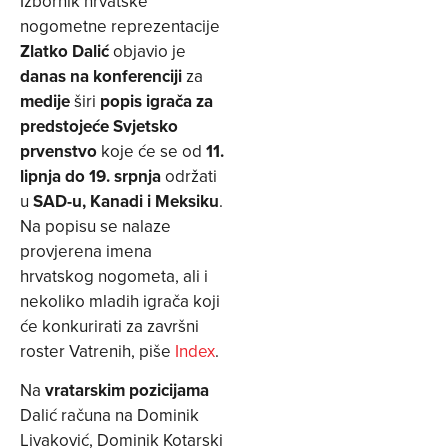
Izbornik hrvatske
nogometne reprezentacije
Zlatko Dalić
objavio je
danas na konferenciji
za
medije
širi
popis igrača za
predstojeće Svjetsko
prvenstvo
koje će se od
11.
lipnja do 19. srpnja
održati
u
SAD-u, Kanadi i Meksiku
.
Na popisu se nalaze
provjerena imena
hrvatskog nogometa, ali i
nekoliko mladih igrača koji
će konkurirati za završni
roster Vatrenih, piše
Index
.
Na
vratarskim pozicijama
Dalić računa na Dominik
Livaković, Dominik Kotarski