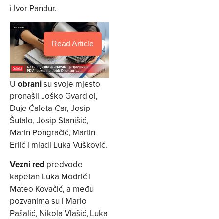
i Ivor Pandur.
Read Article
U
obrani
su svoje mjesto
pronašli Joško Gvardiol,
Duje Ćaleta-Car, Josip
Šutalo, Josip Stanišić,
Marin Pongračić, Martin
Erlić i mladi Luka Vušković.
Vezni red
predvode
kapetan Luka Modrić i
Mateo Kovačić, a među
pozvanima su i Mario
Pašalić, Nikola Vlašić, Luka