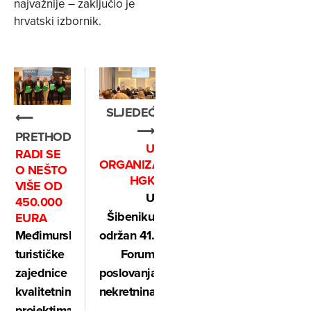
najvažnije – zaključio je
hrvatski izbornik.
SLJEDEĆE
⟵
⟶
PRETHODNO
U
RADI SE
ORGANIZACIJI
O NEŠTO
HGK
VIŠE OD
U
450.000
Šibeniku
EURA
održan 41.
Međimurske
Forum
turističke
poslovanja
zajednice
nekretninama
kvalitetnim
projektima