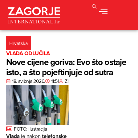
Hrvatska
VLADA ODLUČILA
Nove cijene goriva: Evo što ostaje
isto, a što pojeftinjuje od sutra
18. svibnja 2026.
11:51
ZI
FOTO: Ilustracija
Vlada
je nakon
telefonske