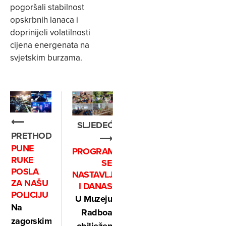
pogoršali stabilnost
opskrbnih lanaca i
doprinijeli volatilnosti
cijena energenata na
svjetskim burzama.
⟵
SLJEDEĆE
PRETHODNO
⟶
PUNE
PROGRAM
RUKE
SE
POSLA
NASTAVLJA
ZA NAŠU
I DANAS
POLICIJU
U Muzeju
Na
Radboa
zagorskim