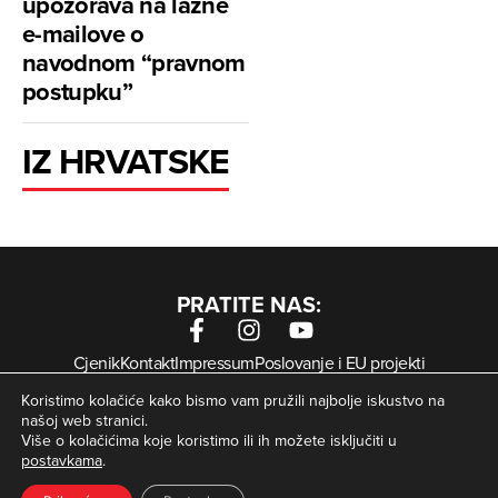
upozorava na lažne
e-mailove o
navodnom “pravnom
postupku”
IZ HRVATSKE
PRATITE NAS:
Cjenik
Kontakt
Impressum
Poslovanje i EU projekti
Arhiva digitalnih novina
Uvjeti korištenja
Zaštita privatnosti
Koristimo kolačiće kako bismo vam pružili najbolje iskustvo na
Kolačići
našoj web stranici.
Više o kolačićima koje koristimo ili ih možete isključiti u
postavkama
.
© Zagorje International – Sva prava pridržana | Developed
krMedia
by