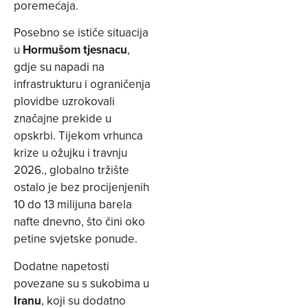
poremećaja.
Posebno se ističe situacija
u
Hormušom tjesnacu
,
gdje su napadi na
infrastrukturu i ograničenja
plovidbe uzrokovali
značajne prekide u
opskrbi. Tijekom vrhunca
krize u ožujku i travnju
2026., globalno tržište
ostalo je bez procijenjenih
10 do 13 milijuna barela
nafte dnevno, što čini oko
petine svjetske ponude.
Dodatne napetosti
povezane su s sukobima u
Iranu
, koji su dodatno