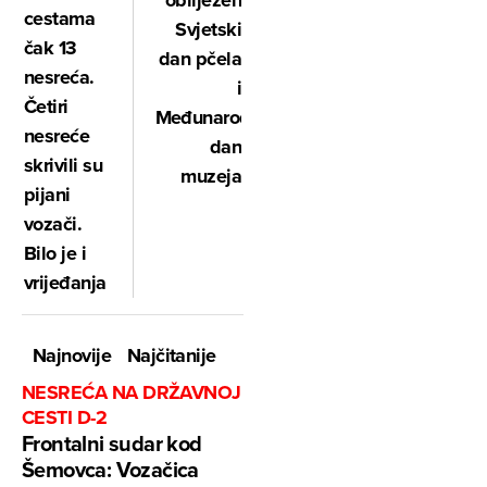
obilježen
cestama
Svjetski
čak 13
dan pčela
nesreća.
i
Četiri
Međunarodni
nesreće
dan
skrivili su
muzeja
pijani
vozači.
Bilo je i
vrijeđanja
Najnovije
Najčitanije
NESREĆA NA DRŽAVNOJ
CESTI D-2
Frontalni sudar kod
Šemovca: Vozačica