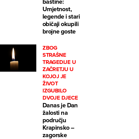
baštine:
Umjetnost,
legende i stari
običaji okupili
brojne goste
ZBOG
STRAŠNE
TRAGEDIJE U
ZAČRETJU U
KOJOJ JE
ŽIVOT
IZGUBILO
DVOJE DJECE
Danas je Dan
žalosti na
području
Krapinsko –
zagorske