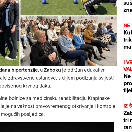
suš
zna
NE
Kuh
tri
mas
I V
VA
dana hipertenzije
, u
Zaboku
je održan edukativni
Ne 
ale zdravstvene ustanove, s ciljem podizanja svijesti
pro
u povišenog krvnog tlaka.
tij
jalne bolnice za medicinsku rehabilitaciju Krapinske
IZ
ila je na važnost pravovremenog otkrivanja i kontrole
Zab
 mogućih posljedica.
tri
ran