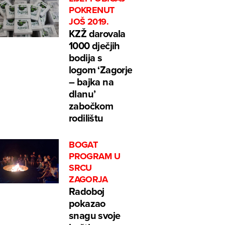
POKRENUT
JOŠ 2019.
KZŽ darovala
1000 dječjih
bodija s
logom ‘Zagorje
– bajka na
dlanu’
zabočkom
rodilištu
BOGAT
PROGRAM U
SRCU
ZAGORJA
Radoboj
pokazao
snagu svoje