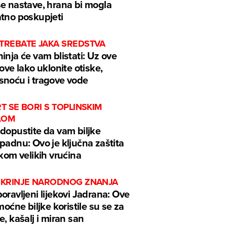
e nastave, hrana bi mogla
tno poskupjeti
 TREBATE JAKA SREDSTVA
inja će vam blistati: Uz ove
kove lako uklonite otiske,
noću i tragove vode
RT SE BORI S TOPLINSKIM
LOM
dopustite da vam biljke
padnu: Ovo je ključna zaštita
ekom velikih vrućina
 ŠKRINJE NARODNOG ZNANJA
oravljeni lijekovi Jadrana: Ove
 moćne biljke koristile su se za
e, kašalj i miran san