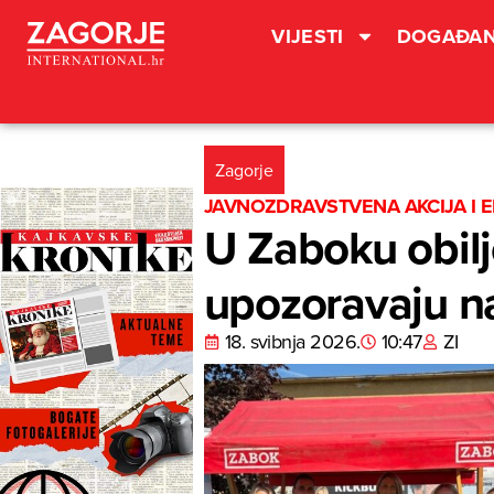
VIJESTI
DOGAĐAN
Zagorje
JAVNOZDRAVSTVENA AKCIJA I 
U Zaboku obilj
upozoravaju na
18. svibnja 2026.
10:47
ZI