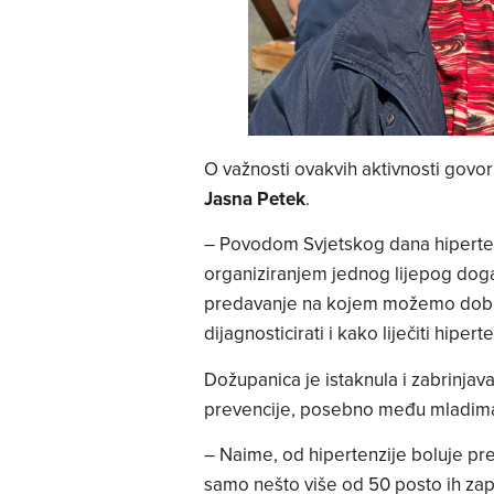
O važnosti ovakvih aktivnosti govori
Jasna Petek
.
– Povodom Svjetskog dana hiperten
organiziranjem jednog lijepog doga
predavanje na kojem možemo dobiti
dijagnosticirati i kako liječiti hipert
Dožupanica je istaknula i zabrinjav
prevencije, posebno među mladim
– Naime, od hipertenzije boluje pr
samo nešto više od 50 posto ih zapra