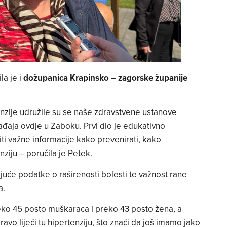
la je i
dožupanica Krapinsko – zagorske županije
zije udružile su se naše zdravstvene ustanove
đaja ovdje u Zaboku. Prvi dio je edukativno
 važne informacije kako prevenirati, kako
enziju – poručila je Petek.
ajuće podatke o raširenosti bolesti te važnost rane
a.
eko 45 posto muškaraca i preko 43 posto žena, a
vo liječi tu hipertenziju, što znači da još imamo jako