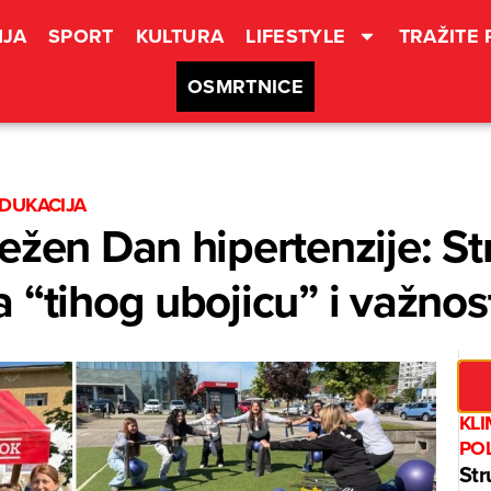
JA
SPORT
KULTURA
LIFESTYLE
TRAŽITE
OSMRTNICE
EDUKACIJA
ežen Dan hipertenzije: St
 “tihog ubojicu” i važnos
KL
PO
Str