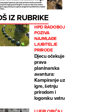
OŠ IZ RUBRIKE
HPD RADOBOJ
POZIVA
NAJMLAĐE
LJUBITELJE
PRIRODE
Djecu očekuje
prava
planinarska
avantura:
Kampiranje uz
igre, šetnju
prirodom i
logorsku vatru
LIJEPI OBIČAJ