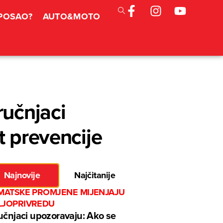
 POSAO?
AUTO&MOTO
ručnjaci
t prevencije
Najnovije
Najčitanije
IMATSKE PROMJENE MIJENJAJU
LJOPRIVREDU
učnjaci upozoravaju: Ako se