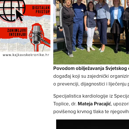
Povodom obilježavanja Svjetskog 
događaj koji su zajednički organizir
o prevenciji, dijagnostici i liječenj
Specijalistica kardiologije iz Speci
Toplice, dr.
Mateja Pracajić
, upozor
povišenog krvnog tlaka te njegovih